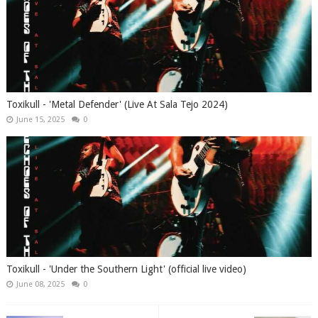
Toxikull - 'Metal Defender' (Live At Sala Tejo 2024)
June 15, 2025
0
Toxikull - 'Under the Southern Light' (official live video)
June 08, 2025
0