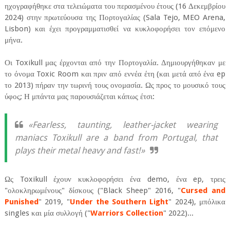
ηχογραφήθηκε στα τελειώματα του περασμένου έτους (16 Δεκεμβρίου
2024) στην πρωτεύουσα της Πορτογαλίας (Sala Tejo, MEO Arena,
Lisbon) και έχει προγραμματισθεί να κυκλοφορήσει τον επόμενο
μήνα.
Οι Toxikull μας έρχονται από την Πορτογαλία. Δημιουργήθηκαν με
το όνομα Toxic Room και πριν από εννέα έτη (και μετά από ένα ep
το 2013) πήραν την τωρινή τους ονομασία. Ως προς το μουσικό τους
ύφος; Η μπάντα μας παρουσιάζεται κάπως έτσι:
«Fearless, taunting, leather-jacket wearing
maniacs Toxikull are a band from Portugal, that
plays their metal heavy and fast!»
Ως Toxikull έχουν κυκλοφορήσει ένα demo, ένα ep, τρεις
"ολοκληρωμένους" δίσκους ("Black Sheep" 2016, "
Cursed and
Punished
" 2019, "
Under the Southern Light
" 2024), μπόλικα
singles και μία συλλογή ("
Warriors Collection
" 2022)...