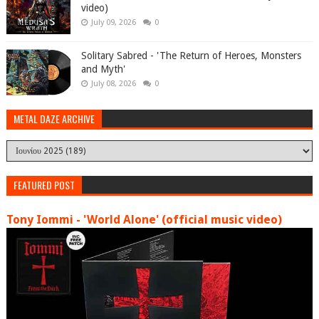
video)
July 09, 2026
0
Solitary Sabred - 'The Return of Heroes, Monsters
and Myth'
July 08, 2026
0
METAL DAZE ARCHIVE
FEATURED POST
Tony Iommi - 'World Alone' (official music video)