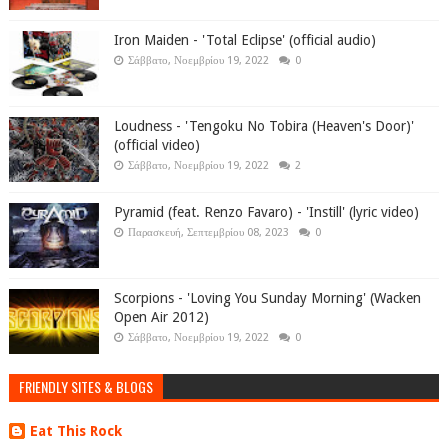
Iron Maiden - 'Total Eclipse' (official audio)
Σάββατο, Νοεμβρίου 19, 2022
0
Loudness - 'Tengoku No Tobira (Heaven's Door)'
(official video)
Σάββατο, Νοεμβρίου 19, 2022
2
Pyramid (feat. Renzo Favaro) - 'Instill' (lyric video)
Παρασκευή, Σεπτεμβρίου 08, 2023
0
Scorpions - 'Loving You Sunday Morning' (Wacken
Open Air 2012)
Σάββατο, Νοεμβρίου 19, 2022
0
FRIENDLY SITES & BLOGS
Eat This Rock