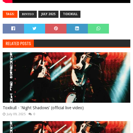
TAGS:
ΒΙΝΤΕΟ
JULY 2025
TOXIKULL
RELATED POSTS
Toxikull - 'Night Shadows' (official live video)
July 09, 2025
0