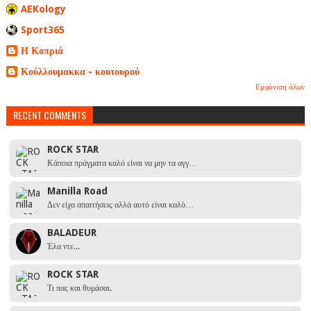
AEKology
Sport365
Η Κοπριά
Κούλλουμακκα - κουτουρού
Εμφάνιση όλων
RECENT COMMENTS
ROCK STAR
Κάποια πράγματα καλό είναι να μην τα αγγ…
Manilla Road
Δεν είχα απαιτήσεις αλλά αυτό είναι καλό…
BALADEUR
Έλα ντε...
ROCK STAR
Τι πας και θυμάσαι.