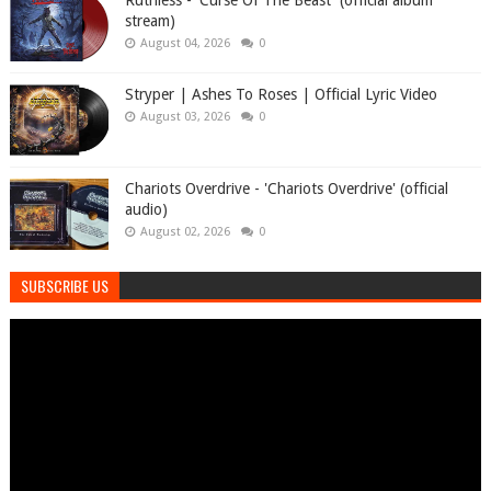
Ruthless - 'Curse Of The Beast' (official album
stream)
August 04, 2026
0
Stryper | Ashes To Roses | Official Lyric Video
August 03, 2026
0
Chariots Overdrive - 'Chariots Overdrive' (official
audio)
August 02, 2026
0
SUBSCRIBE US