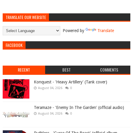
TRANSLATE OUR WEBSITE
Powered by
Translate
FACEBOOK
RECENT
BEST
COMMENTS
Konquest - 'Heavy Artillery' (Tank cover)
August 04, 2026
0
Teramaze - 'Enemy In The Garden' (official audio)
August 04, 2026
0