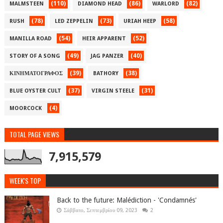
(110)
(86)
(82)
MALMSTEEN
DIAMOND HEAD
WARLORD
(78)
(73)
(58)
RUSH
LED ZEPPELIN
URIAH HEEP
(54)
(52)
MANILLA ROAD
HEIR APPARENT
(49)
(40)
STORY OF A SONG
JAG PANZER
(39)
(38)
ΚΙΝΗΜΑΤΟΓΡΑΦΟΣ
BATHORY
(37)
(31)
BLUE OYSTER CULT
VIRGIN STEELE
(4)
MOORCOCK
TOTAL PAGE VIEWS
7,915,579
WEEK'S TOP
Back to the future: Malédiction - 'Condamnés'
Σάββατο, Σεπτεμβρίου 09, 2023
2