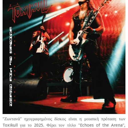
"Ζωντανά" ηχογραφημένος δίσκος είναι η μουσική πρόταση των
Toxikull για το 2025. Φέρει τον τίτλο "Echoes of the Arena",