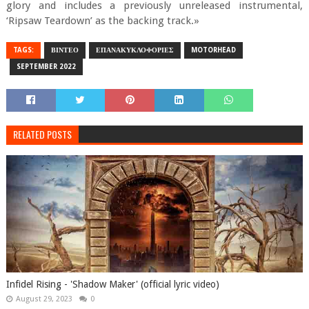
glory and includes a previously unreleased instrumental,
‘Ripsaw Teardown’ as the backing track.»
TAGS:
ΒΙΝΤΕΟ
ΕΠΑΝΑΚΥΚΛΟΦΟΡΙΕΣ
MOTORHEAD
SEPTEMBER 2022
RELATED POSTS
Infidel Rising - 'Shadow Maker' (official lyric video)
August 29, 2023
0