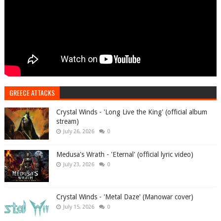
GREECE ATTACKS
Crystal Winds - 'Long Live the King' (official album
stream)
July 26, 2026
0
Medusa's Wrath - 'Eternal' (official lyric video)
July 23, 2026
0
Crystal Winds - 'Metal Daze' (Manowar cover)
July 15, 2026
0