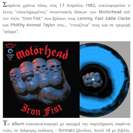
Σ
αράντα χρόνια πίσω, στις 17 Απριλίου 1982, κυκλοφορούσε ο
έκτος "ολοκληρωμένος" στουντιακός δίσκων των Motörhead υπό
τον τίτλο "Iron Fist" που βρίσκει τους Lemmy, Fast Eddie Clarke
και Philthy Animal Taylor στα... "ντουζένια" τους και σε τρομερή
"φόρμα".
Τ
ο album επανακυκλοφορεί με αφορμή την συμπλήρωση σαράντα
ετών, σε διάφορες εκδόσεις - formats (βινύλιο, διπλό cd με βιβλίο,