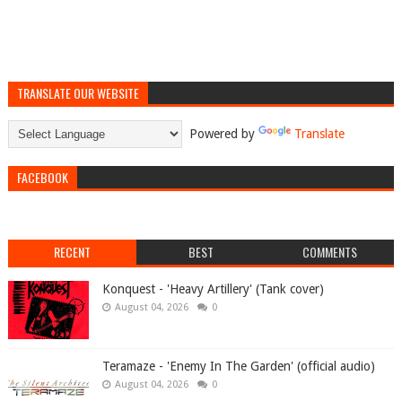
TRANSLATE OUR WEBSITE
Powered by
Translate
FACEBOOK
RECENT
BEST
COMMENTS
Konquest - 'Heavy Artillery' (Tank cover)
August 04, 2026
0
Teramaze - 'Enemy In The Garden' (official audio)
August 04, 2026
0