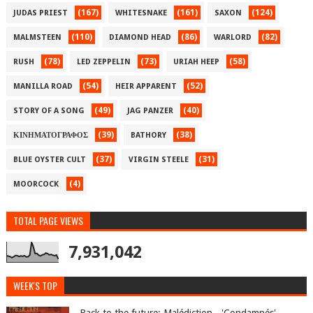
(167)
(161)
(124)
JUDAS PRIEST
WHITESNAKE
SAXON
(110)
(86)
(82)
MALMSTEEN
DIAMOND HEAD
WARLORD
(78)
(73)
(58)
RUSH
LED ZEPPELIN
URIAH HEEP
(54)
(52)
MANILLA ROAD
HEIR APPARENT
(49)
(40)
STORY OF A SONG
JAG PANZER
(39)
(38)
ΚΙΝΗΜΑΤΟΓΡΑΦΟΣ
BATHORY
(37)
(31)
BLUE OYSTER CULT
VIRGIN STEELE
(4)
MOORCOCK
TOTAL PAGE VIEWS
7,931,042
WEEK'S TOP
Back to the future: Malédiction - 'Condamnés'