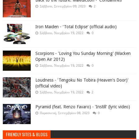
Σάββατο, Σεπτεμβρίου 09, 2023
2
Iron Maiden - 'Total Eclipse' (official audio)
Σάββατο, Νοεμβρίου 19, 2022
0
Scorpions - 'Loving You Sunday Morning' (Wacken
Open Air 2012)
Σάββατο, Νοεμβρίου 19, 2022
0
Loudness - 'Tengoku No Tobira (Heaven's Door)'
(official video)
Σάββατο, Νοεμβρίου 19, 2022
2
Pyramid (feat. Renzo Favaro) - 'Instill' (lyric video)
Παρασκευή, Σεπτεμβρίου 08, 2023
0
FRIENDLY SITES & BLOGS