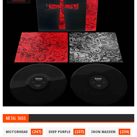
METAL TAGS
(247)
(237)
(234)
MOTORHEAD
DEEP PURPLE
IRON MAIDEN