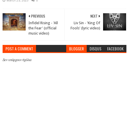
March 25, 2023
0
PREVIOUS
NEXT
Infidel Rising - 'All
Liv Sin - 'King Of
the Fear' (official
Fools' (lyric video)
music video)
POST A COMMENT
BLOGGER
DISQUS
FACEBOOK
Δεν υπάρχουν σχόλια