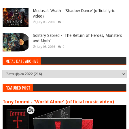
Medusa's Wrath - 'Shadow Dance' (official lyric
video)
July 09, 2026
0
Solitary Sabred - 'The Return of Heroes, Monsters
and Myth'
July 08, 2026
0
METAL DAZE ARCHIVE
FEATURED POST
Tony Iommi - 'World Alone' (official music video)