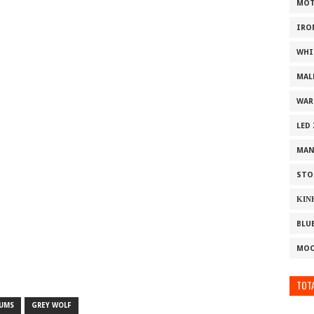
MOT
IRO
WHI
MAL
WAR
LED
MAN
STO
ΚΙΝ
BLU
MOO
TOTA
BUMS
GREY WOLF