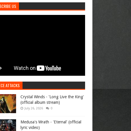
SCRIBE US
ECE ATTACKS
Crystal Winds - 'Long Live the King'
(official album stream)
July 26, 2026
0
Medusa's Wrath - 'Eternal' (official
lyric video)