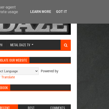
user-agent
erate usage
LEARN MORE
GOT IT
PH
METAL DAZE TV
NSLATE OUR WEBSITE
Powered by
Translate
EBOOK
RECENT
BEST
COMMENTS