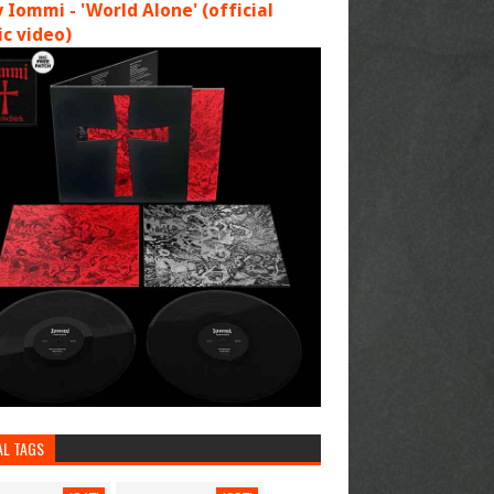
 Iommi - 'World Alone' (official
c video)
AL TAGS