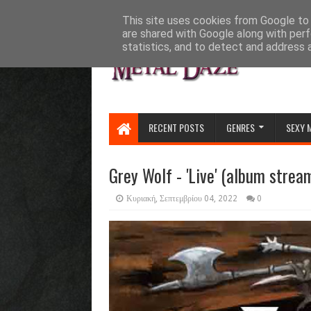
HOME
ABOUT
CONTACT US
This site uses cookies from Google to d
are shared with Google along with perf
statistics, and to detect and address 
RECENT POSTS
GENRES
SEXY 
Grey Wolf - 'Live' (album strea
Κυριακή, Σεπτεμβρίου 04, 2022
0