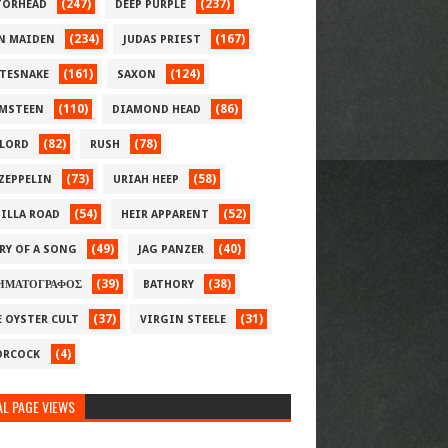
(247)
(237)
ORHEAD
DEEP PURPLE
(234)
(167)
N MAIDEN
JUDAS PRIEST
(161)
(124)
TESNAKE
SAXON
(110)
(86)
MSTEEN
DIAMOND HEAD
(82)
(78)
LORD
RUSH
(73)
(58)
 ZEPPELIN
URIAH HEEP
(54)
(52)
ILLA ROAD
HEIR APPARENT
(49)
(40)
RY OF A SONG
JAG PANZER
(39)
(38)
ΗΜΑΤΟΓΡΑΦΟΣ
BATHORY
(37)
(31)
E OYSTER CULT
VIRGIN STEELE
(4)
RCOCK
L PAGE VIEWS