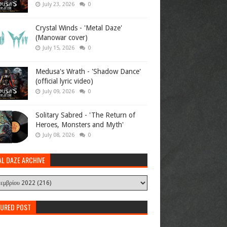
July 23, 2026
0
Crystal Winds - 'Metal Daze'
(Manowar cover)
July 15, 2026
0
Medusa's Wrath - 'Shadow Dance'
(official lyric video)
July 09, 2026
0
Solitary Sabred - 'The Return of
Heroes, Monsters and Myth'
July 08, 2026
0
AL DAZE ARCHIVE
TURED POST