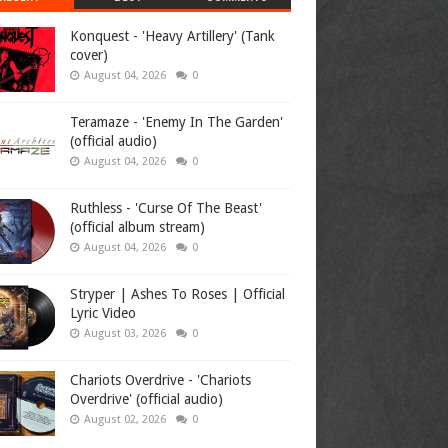
Konquest - 'Heavy Artillery' (Tank
cover)
August 04, 2026
0
Teramaze - 'Enemy In The Garden'
(official audio)
August 04, 2026
0
Ruthless - 'Curse Of The Beast'
(official album stream)
August 04, 2026
0
Stryper | Ashes To Roses | Official
Lyric Video
August 03, 2026
0
Chariots Overdrive - 'Chariots
Overdrive' (official audio)
August 02, 2026
0