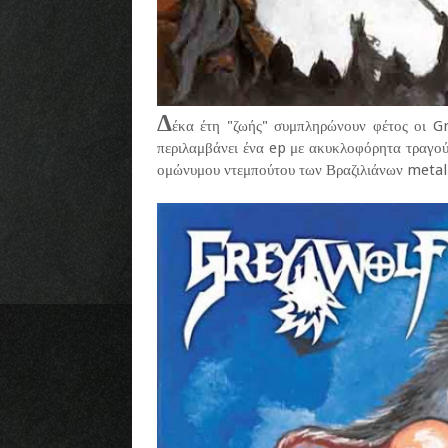
Δ
έκα έτη "ζωής" συμπληρώνουν φέτος οι Gr
περιλαμβάνει ένα ep με ακυκλοφόρητα τραγούδ
ομώνυμου ντεμπούτου των Βραζιλιάνων metall