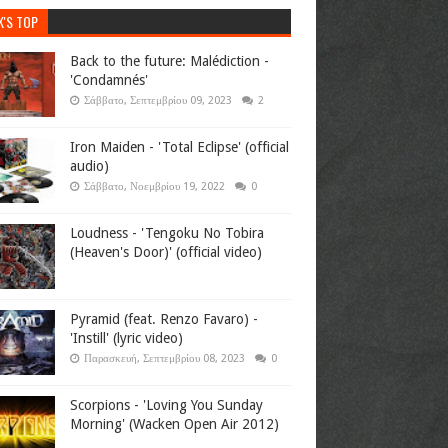
K'S TOP
Back to the future: Malédiction -
'Condamnés'
Σάββατο, Σεπτεμβρίου 09, 2023
2
Iron Maiden - 'Total Eclipse' (official
audio)
Σάββατο, Νοεμβρίου 19, 2022
0
Loudness - 'Tengoku No Tobira
(Heaven's Door)' (official video)
Pyramid (feat. Renzo Favaro) -
'Instill' (lyric video)
Παρασκευή, Σεπτεμβρίου 08, 2023
0
Scorpions - 'Loving You Sunday
Morning' (Wacken Open Air 2012)