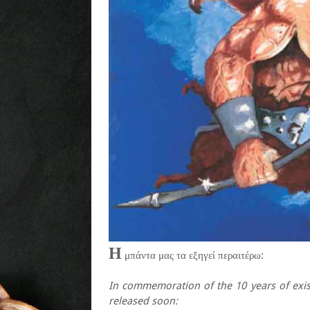
Η
μπάντα μας τα εξηγεί περαιτέρω:
In commemoration of the 10 years of exist
released soon: