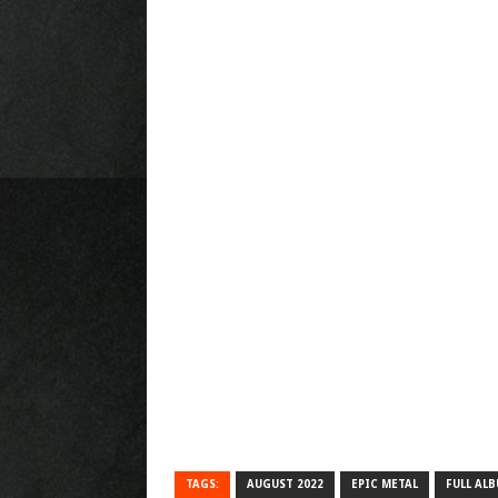
TAGS:
AUGUST 2022
EPIC METAL
FULL AL