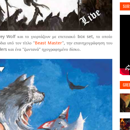
SUB
ey Wolf και το γιορτάζουν με επετειακό box set, το οποίο
ια υπό τον τίτλο "
Beast Master
", την επανηχογράφηση του
ers και ένα "ζωντανά" ηχογραφημένο δίσκο.
GRE