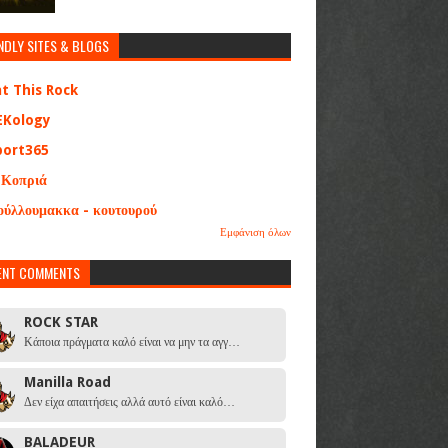
NDLY SITES & BLOGS
at This Rock
EKology
port365
 Κοπριά
ούλλουμακκα - κουτουρού
Εμφάνιση όλων
ENT COMMENTS
ROCK STAR
Κάποια πράγματα καλό είναι να μην τα αγγ…
Manilla Road
Δεν είχα απαιτήσεις αλλά αυτό είναι καλό…
BALADEUR