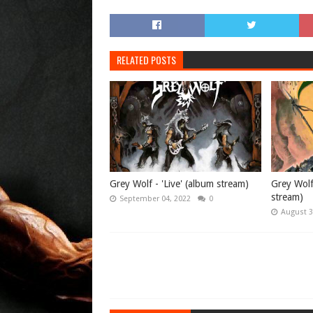
RELATED POSTS
Grey Wolf - 'Live' (album stream)
Grey Wolf
stream)
September 04, 2022
0
August 3