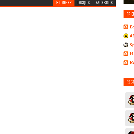
BLOGGER
DISQUS
FACEBOOK
FRIE
E
A
S
Η
Κ
REC