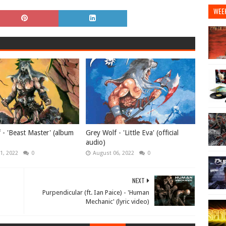
WEE
 - 'Beast Master' (album
Grey Wolf - 'Little Eva' (official
audio)
1, 2022
0
August 06, 2022
0
NEXT
Purpendicular (ft. Ian Paice) - 'Human
Mechanic' (lyric video)