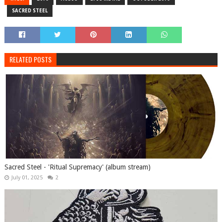
SACRED STEEL
RELATED POSTS
Sacred Steel - 'Ritual Supremacy' (album stream)
July 01, 2025
2