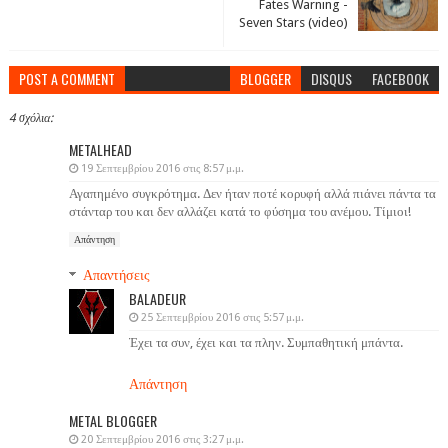
Fates Warning -
Seven Stars (video)
POST A COMMENT
BLOGGER
DISQUS
FACEBOOK
4 σχόλια:
METALHEAD
19 Σεπτεμβρίου 2016 στις 8:57 μ.μ.
Αγαπημένο συγκρότημα. Δεν ήταν ποτέ κορυφή αλλά πιάνει πάντα τα
στάνταρ του και δεν αλλάζει κατά το φύσημα του ανέμου. Τίμιοι!
Απάντηση
Απαντήσεις
BALADEUR
25 Σεπτεμβρίου 2016 στις 5:57 μ.μ.
Έχει τα συν, έχει και τα πλην. Συμπαθητική μπάντα.
Απάντηση
METAL BLOGGER
20 Σεπτεμβρίου 2016 στις 3:27 μ.μ.