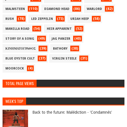
(110)
(86)
(82)
MALMSTEEN
DIAMOND HEAD
WARLORD
(78)
(73)
(58)
RUSH
LED ZEPPELIN
URIAH HEEP
(54)
(52)
MANILLA ROAD
HEIR APPARENT
(49)
(40)
STORY OF A SONG
JAG PANZER
(39)
(38)
ΚΙΝΗΜΑΤΟΓΡΑΦΟΣ
BATHORY
(37)
(31)
BLUE OYSTER CULT
VIRGIN STEELE
(4)
MOORCOCK
TOTAL PAGE VIEWS
WEEK'S TOP
Back to the future: Malédiction - 'Condamnés'