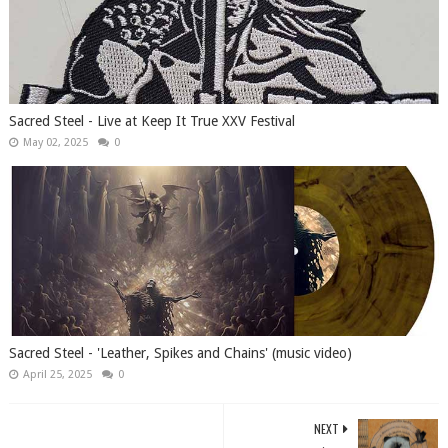
Sacred Steel - Live at Keep It True XXV Festival
May 02, 2025
0
Sacred Steel - 'Leather, Spikes and Chains' (music video)
April 25, 2025
0
NEXT