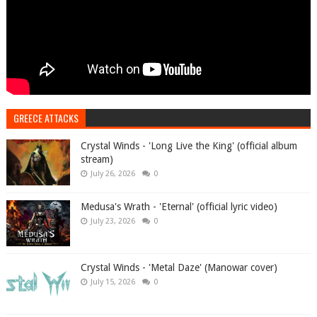
GREECE ATTACKS
Crystal Winds - 'Long Live the King' (official album
stream)
July 26, 2026
0
Medusa's Wrath - 'Eternal' (official lyric video)
July 23, 2026
0
Crystal Winds - 'Metal Daze' (Manowar cover)
July 15, 2026
0