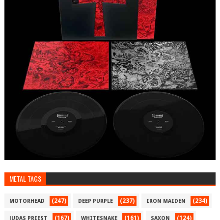
METAL TAGS
(247)
(237)
(234)
MOTORHEAD
DEEP PURPLE
IRON MAIDEN
(167)
(161)
(124)
JUDAS PRIEST
WHITESNAKE
SAXON