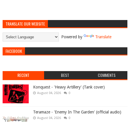
TRANSLATE OUR WEBSITE
Powered by
Translate
FACEBOOK
RECENT
BEST
COMMENTS
Konquest - 'Heavy Artillery' (Tank cover)
August 04, 2026
0
Teramaze - 'Enemy In The Garden' (official audio)
August 04, 2026
0