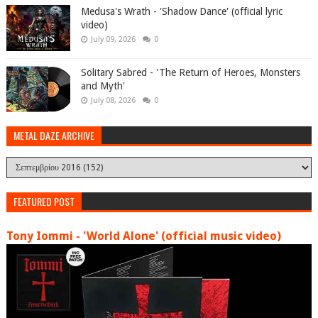
Medusa's Wrath - 'Shadow Dance' (official lyric
video)
July 09, 2026
0
Solitary Sabred - 'The Return of Heroes, Monsters
and Myth'
July 08, 2026
0
METAL DAZE ARCHIVE
FEATURED POST
Tony Iommi - 'World Alone' (official music video)