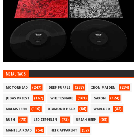
METAL TAGS
(247)
(237)
(234)
MOTORHEAD
DEEP PURPLE
IRON MAIDEN
(167)
(161)
(124)
JUDAS PRIEST
WHITESNAKE
SAXON
(110)
(86)
(82)
MALMSTEEN
DIAMOND HEAD
WARLORD
(78)
(73)
(58)
RUSH
LED ZEPPELIN
URIAH HEEP
(54)
(52)
MANILLA ROAD
HEIR APPARENT