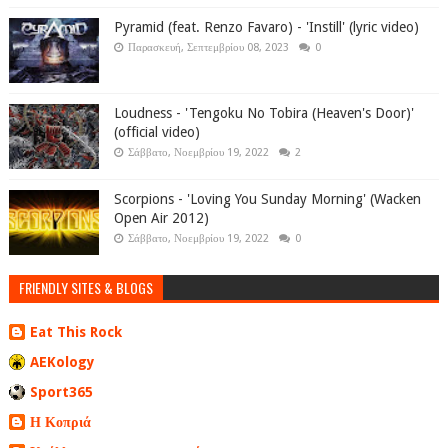
Pyramid (feat. Renzo Favaro) - 'Instill' (lyric video)
Παρασκευή, Σεπτεμβρίου 08, 2023
0
Loudness - 'Tengoku No Tobira (Heaven's Door)'
(official video)
Σάββατο, Νοεμβρίου 19, 2022
2
Scorpions - 'Loving You Sunday Morning' (Wacken
Open Air 2012)
Σάββατο, Νοεμβρίου 19, 2022
0
FRIENDLY SITES & BLOGS
Eat This Rock
AEKology
Sport365
Η Κοπριά