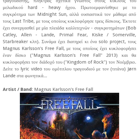
τραγουδιστής, πληκτράς σχετικά γνωστός στους κύκλους του
μελωδικού hard - heavy ήχου. Πρωτοεμφανίσθηκε με το
συγκρότημα των Midnight Sun, αλλά ουσιαστικά τον μάθαμε από
τους Last Tribe, με τους οποίους κυκλοφόρησε τρεις δίσκους. Έκτοτε
έχει συνεργασθεί με μία πλειάδα καλλιτεχνών - συγκροτημάτων (Bob
Catley, Allen - Lande, Primal Fear, Kiske / Somerville,
Starbreaker κλπ). Συνάμα έχει διατηρεί κι ένα solo project, τους
Magnus Karlsson's Free Fall, με τους οποίους έχει κυκλοφορήσει
έναν δίσκο ("Magnus Karlsson's Free Fall" 2013) και θα
κυκλοφορήσει τον διάδοχό του ("Kingdom of Rock") τον Νοέμβριο.
Δείτε το lyric video του ομότιτλου τραγουδιού με τον (τιτάνα) Jørn
Lande στα φωνητικά...
Artist / Band
: Magnus Karlsson's Free Fall