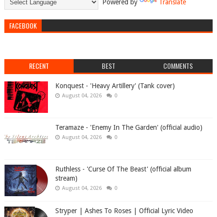
Powered by
Translate
FACEBOOK
RECENT
BEST
COMMENTS
Konquest - 'Heavy Artillery' (Tank cover)
August 04, 2026
0
Teramaze - 'Enemy In The Garden' (official audio)
August 04, 2026
0
Ruthless - 'Curse Of The Beast' (official album
stream)
August 04, 2026
0
Stryper | Ashes To Roses | Official Lyric Video