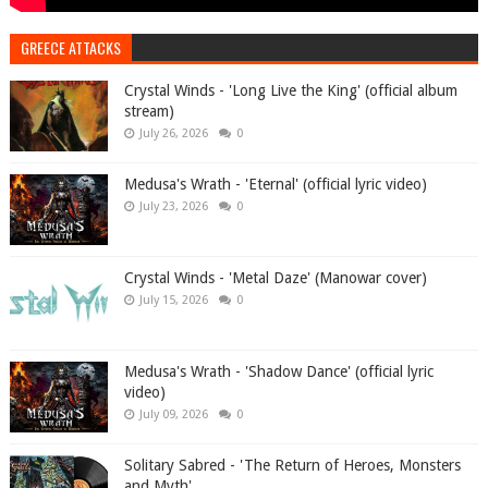
GREECE ATTACKS
Crystal Winds - 'Long Live the King' (official album
stream)
July 26, 2026
0
Medusa's Wrath - 'Eternal' (official lyric video)
July 23, 2026
0
Crystal Winds - 'Metal Daze' (Manowar cover)
July 15, 2026
0
Medusa's Wrath - 'Shadow Dance' (official lyric
video)
July 09, 2026
0
Solitary Sabred - 'The Return of Heroes, Monsters
and Myth'