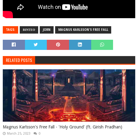
TAGS:
ΒΙΝΤΕΟ
JORN
MAGNUS KARLSSON'S FREE FALL
RELATED POSTS
Magnus Karlsson's Free Fall - 'Holy Ground' (ft. Girish Pradhan)
March 25, 2023
0