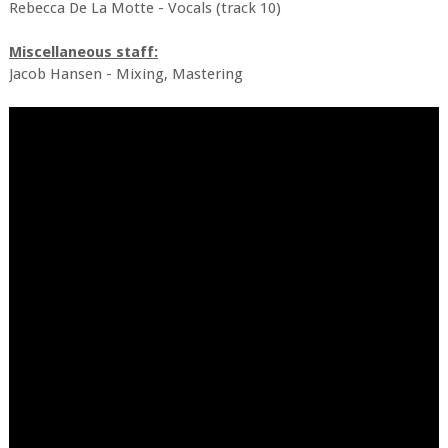
Rebecca De La Motte - Vocals (track 10)
Miscellaneous staff:
Jacob Hansen - Mixing, Mastering