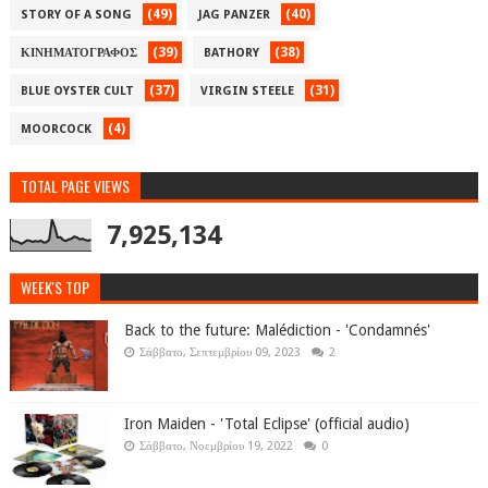
(49)
(40)
STORY OF A SONG
JAG PANZER
(39)
(38)
ΚΙΝΗΜΑΤΟΓΡΑΦΟΣ
BATHORY
(37)
(31)
BLUE OYSTER CULT
VIRGIN STEELE
(4)
MOORCOCK
TOTAL PAGE VIEWS
7,925,134
WEEK'S TOP
Back to the future: Malédiction - 'Condamnés'
Σάββατο, Σεπτεμβρίου 09, 2023
2
Iron Maiden - 'Total Eclipse' (official audio)
Σάββατο, Νοεμβρίου 19, 2022
0