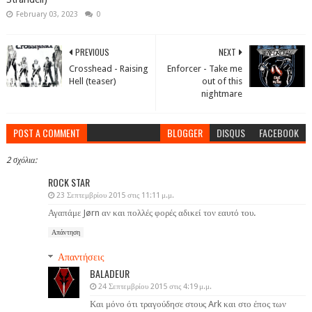
February 03, 2023
0
PREVIOUS
NEXT
Crosshead - Raising
Enforcer - Take me
Hell (teaser)
out of this
nightmare
POST A COMMENT
BLOGGER
DISQUS
FACEBOOK
2 σχόλια:
ROCK STAR
23 Σεπτεμβρίου 2015 στις 11:11 μ.μ.
Αγαπάμε Jørn αν και πολλές φορές αδικεί τον εαυτό του.
Απάντηση
Απαντήσεις
BALADEUR
24 Σεπτεμβρίου 2015 στις 4:19 μ.μ.
Και μόνο ότι τραγούδησε στους Ark και στο έπος των