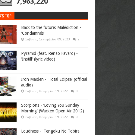
7,963,220
K'S TOP
Back to the future: Malédiction -
'Condamnés'
Σάββατο, Σεπτεμβρίου 09, 2023
2
Pyramid (feat. Renzo Favaro) -
'Instill' (lyric video)
Iron Maiden - 'Total Eclipse' (official
audio)
Σάββατο, Νοεμβρίου 19, 2022
0
Scorpions - 'Loving You Sunday
Morning' (Wacken Open Air 2012)
Σάββατο, Νοεμβρίου 19, 2022
0
Loudness - 'Tengoku No Tobira