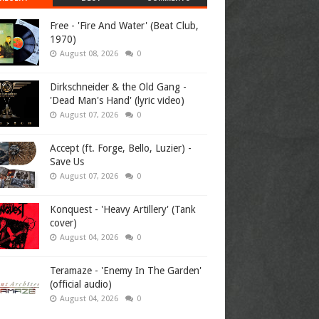
Free - 'Fire And Water' (Beat Club,
1970)
August 08, 2026
0
Dirkschneider & the Old Gang -
'Dead Man's Hand' (lyric video)
August 07, 2026
0
Accept (ft. Forge, Bello, Luzier) -
Save Us
August 07, 2026
0
Konquest - 'Heavy Artillery' (Tank
cover)
August 04, 2026
0
Teramaze - 'Enemy In The Garden'
(official audio)
August 04, 2026
0