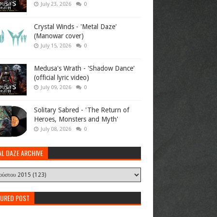
July 23, 2026
0
Crystal Winds - 'Metal Daze'
(Manowar cover)
July 15, 2026
0
Medusa's Wrath - 'Shadow Dance'
(official lyric video)
July 09, 2026
0
Solitary Sabred - 'The Return of
Heroes, Monsters and Myth'
July 08, 2026
0
AL DAZE ARCHIVE
TURED POST