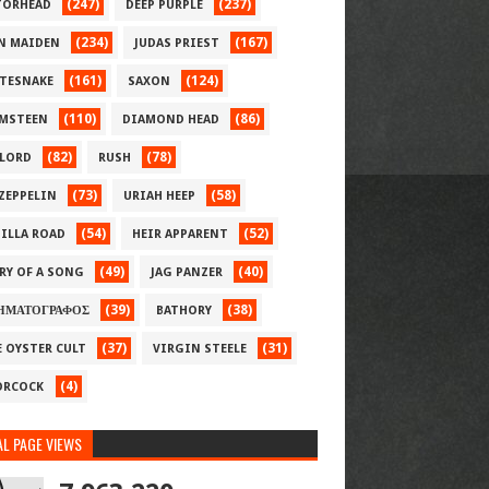
(247)
(237)
ORHEAD
DEEP PURPLE
(234)
(167)
N MAIDEN
JUDAS PRIEST
(161)
(124)
TESNAKE
SAXON
(110)
(86)
MSTEEN
DIAMOND HEAD
(82)
(78)
LORD
RUSH
(73)
(58)
 ZEPPELIN
URIAH HEEP
(54)
(52)
ILLA ROAD
HEIR APPARENT
(49)
(40)
RY OF A SONG
JAG PANZER
(39)
(38)
ΗΜΑΤΟΓΡΑΦΟΣ
BATHORY
(37)
(31)
E OYSTER CULT
VIRGIN STEELE
(4)
RCOCK
L PAGE VIEWS