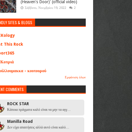
(Heaven's Door)' (official video)
Σάββατο, Νοεμβρίου 19, 2022
2
NDLY SITES & BLOGS
EKology
at This Rock
port365
 Κοπριά
ούλλουμακκα - κουτουρού
Εμφάνιση όλων
ENT COMMENTS
ROCK STAR
Κάποια πράγματα καλό είναι να μην τα αγγ…
Manilla Road
Δεν είχα απαιτήσεις αλλά αυτό είναι καλό…