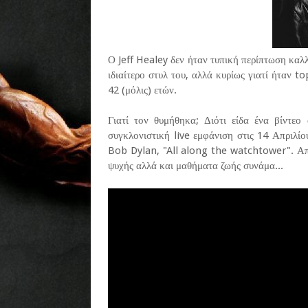
Ο Jeff Healey δεν ήταν τυπική περίπτωση καλλ
ιδιαίτερο στυλ του, αλλά κυρίως γιατί ήταν t
42 (μόλις) ετών.
Γιατί τον θυμήθηκα; Διότι είδα ένα βίντεο
συγκλονιστική live εμφάνιση στις 14 Απριλί
Bob Dylan, "All along the watchtower". Απολ
ψυχής αλλά και μαθήματα ζωής συνάμα...