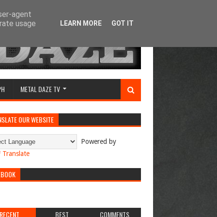
user-agent
erate usage
LEARN MORE
GOT IT
PH
METAL DAZE TV
NSLATE OUR WEBSITE
Powered by
Translate
EBOOK
RECENT
BEST
COMMENTS