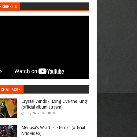
SCRIBE US
ECE ATTACKS
Crystal Winds - 'Long Live the King'
(official album stream)
July 26, 2026
0
Medusa's Wrath - 'Eternal' (official
lyric video)