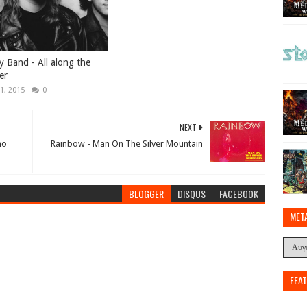
y Band - All along the
er
1, 2015
0
NEXT
mo
Rainbow - Man On The Silver Mountain
BLOGGER
DISQUS
FACEBOOK
MET
FEA