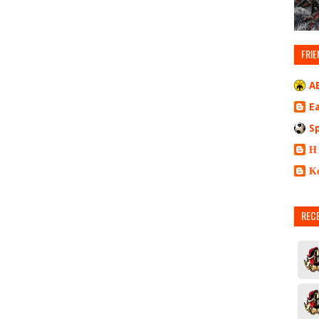
FRIE
A
E
S
Η
Κ
REC