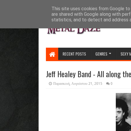
HOME
ABOUT
CONTACT US
This site uses cookies from Google to d
are shared with Google along with perf
statistics, and to detect and address 
RECENT POSTS
GENRES
SEXY 
Jeff Healey Band - All along t
Παρασκευή, Αυγούστου 21, 2015
0