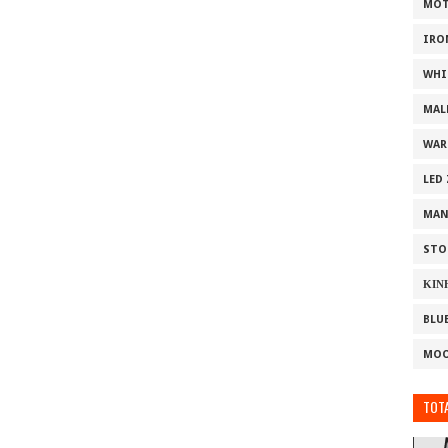
MOT
IRO
WHI
MAL
WAR
LED
MAN
STO
ΚΙΝ
BLU
MOO
TOTA