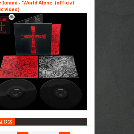
 Iommi - 'World Alone' (official
c video)
AL TAGS