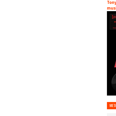
Tony
musi
MET