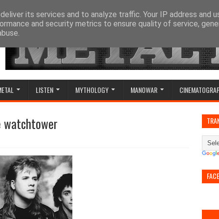
eliver its services and to analyze traffic. Your IP address and 
ormance and security metrics to ensure quality of service, gen
abuse.
METAL
LISTEN
MYTHOLOGY
MANOWAR
CINEMATOGRA
he watchtower
TRA
FAC