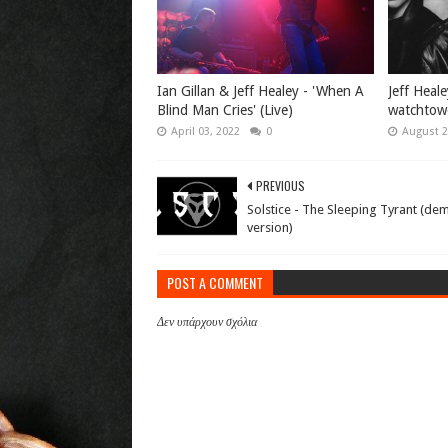
Ian Gillan & Jeff Healey - 'When A
Jeff Heale
Blind Man Cries' (Live)
watchtow
April 03, 2022
0
August 2
PREVIOUS
Solstice - The Sleeping Tyrant (de
version)
POST A COMMENT
Δεν υπάρχουν σχόλια