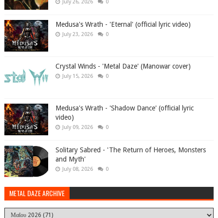
July 26, 2026
0
Medusa's Wrath - 'Eternal' (official lyric video)
July 23, 2026
0
Crystal Winds - 'Metal Daze' (Manowar cover)
July 15, 2026
0
Medusa's Wrath - 'Shadow Dance' (official lyric
video)
July 09, 2026
0
Solitary Sabred - 'The Return of Heroes, Monsters
and Myth'
July 08, 2026
0
METAL DAZE ARCHIVE