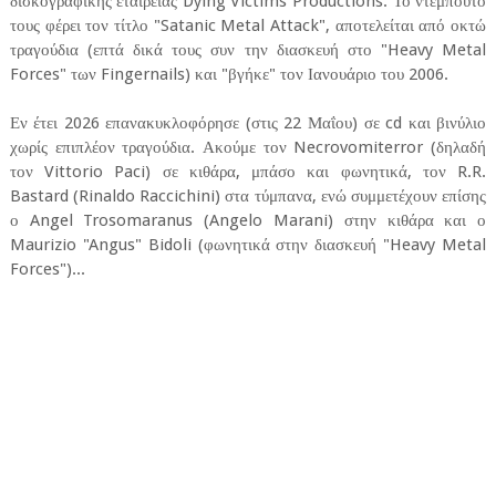
δισκογραφικής εταιρείας Dying Victims Productions. Το ντεμπούτο
τους φέρει τον τίτλο "Satanic Metal Attack", αποτελείται από οκτώ
τραγούδια (επτά δικά τους συν την διασκευή στο "Heavy Metal
Forces" των Fingernails) και "βγήκε" τον Ιανουάριο του 2006.
Εν έτει 2026 επανακυκλοφόρησε (στις 22 Μαΐου) σε cd και βινύλιο
χωρίς επιπλέον τραγούδια. Ακούμε τον Necrovomiterror (δηλαδή
τον Vittorio Paci) σε κιθάρα, μπάσο και φωνητικά, τον R.R.
Bastard (Rinaldo Raccichini) στα τύμπανα, ενώ συμμετέχουν επίσης
ο Angel Trosomaranus (Angelo Marani) στην κιθάρα και ο
Maurizio "Angus" Bidoli (φωνητικά στην διασκευή "Heavy Metal
Forces")...