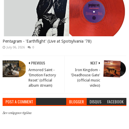
Pentagram - 'Earthflight' (Live at Spotsylvania '78)
July 06, 2026
0
PREVIOUS
NEXT
Armored Saint -
Iron Kingdom -
'Emotion Factory
'Deadhouse Gate'
Reset' (official
(official music
album stream)
video)
POST A COMMENT
BLOGGER
DISQUS
FACEBOOK
Δεν υπάρχουν σχόλια