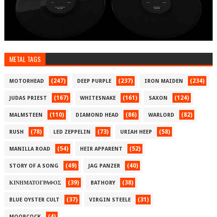
METAL TAGS
(247)
(237)
(234)
MOTORHEAD
DEEP PURPLE
IRON MAIDEN
(167)
(161)
(124)
JUDAS PRIEST
WHITESNAKE
SAXON
(110)
(86)
(82)
MALMSTEEN
DIAMOND HEAD
WARLORD
(78)
(73)
(58)
RUSH
LED ZEPPELIN
URIAH HEEP
(54)
(52)
MANILLA ROAD
HEIR APPARENT
(49)
(40)
STORY OF A SONG
JAG PANZER
(39)
(38)
ΚΙΝΗΜΑΤΟΓΡΑΦΟΣ
BATHORY
(37)
(31)
BLUE OYSTER CULT
VIRGIN STEELE
(4)
MOORCOCK