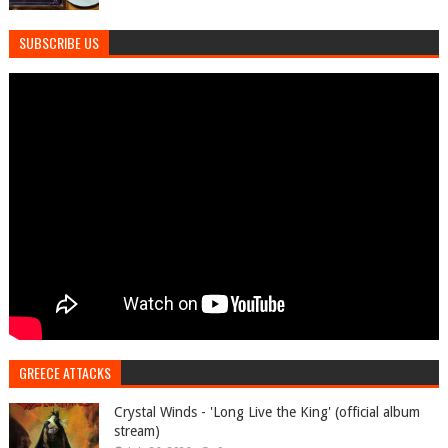
SUBSCRIBE US
GREECE ATTACKS
Crystal Winds - 'Long Live the King' (official album
stream)