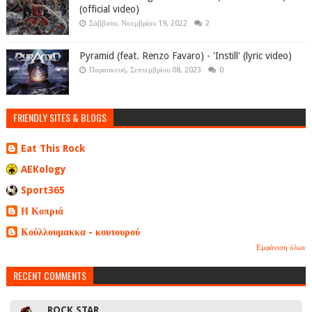
(official video)
Σάββατο, Νοεμβρίου 19, 2022
2
Pyramid (feat. Renzo Favaro) - 'Instill' (lyric video)
Παρασκευή, Σεπτεμβρίου 08, 2023
0
FRIENDLY SITES & BLOGS
Eat This Rock
AEKology
Sport365
Η Κοπριά
Κούλλουμακκα - κουτουρού
Εμφάνιση όλων
RECENT COMMENTS
ROCK STAR