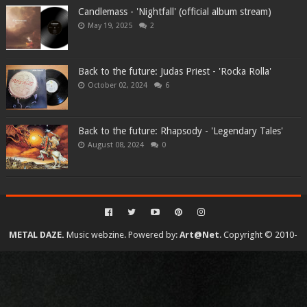
Candlemass - 'Nightfall' (official album stream)
May 19, 2025
2
Back to the future: Judas Priest - 'Rocka Rolla'
October 02, 2024
6
Back to the future: Rhapsody - 'Legendary Tales'
August 08, 2024
0
METAL DAZE.
Music webzine. Powered by:
Art@Net
. Copyright © 2010-
2026. All rights reserved...
Created By
SoraTemplates
| Distributed By
Gooyaabi Templates