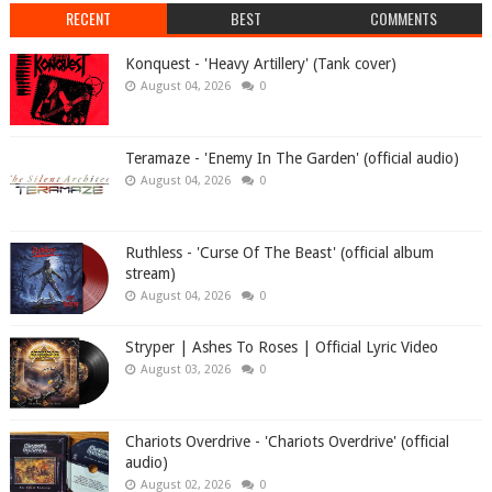
RECENT
BEST
COMMENTS
Konquest - 'Heavy Artillery' (Tank cover)
August 04, 2026
0
Teramaze - 'Enemy In The Garden' (official audio)
August 04, 2026
0
Ruthless - 'Curse Of The Beast' (official album
stream)
August 04, 2026
0
Stryper | Ashes To Roses | Official Lyric Video
August 03, 2026
0
Chariots Overdrive - 'Chariots Overdrive' (official
audio)
August 02, 2026
0