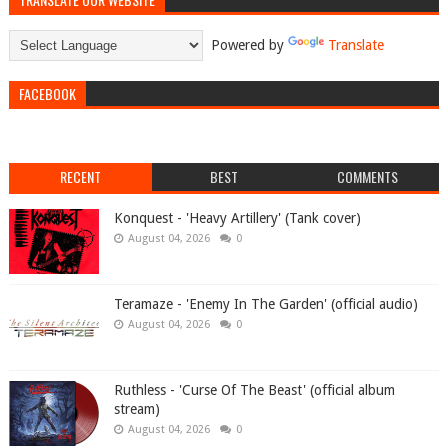
Powered by
Translate
FACEBOOK
RECENT
BEST
COMMENTS
Konquest - 'Heavy Artillery' (Tank cover)
August 04, 2026
0
Teramaze - 'Enemy In The Garden' (official audio)
August 04, 2026
0
Ruthless - 'Curse Of The Beast' (official album
stream)
August 04, 2026
0