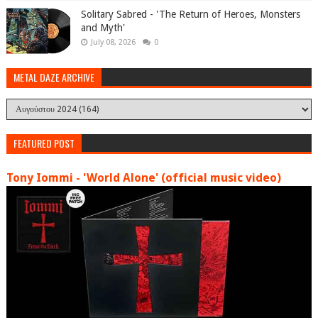
Solitary Sabred - 'The Return of Heroes, Monsters
and Myth'
July 08, 2026
0
METAL DAZE ARCHIVE
FEATURED POST
Tony Iommi - 'World Alone' (official music video)