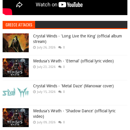
GREECE ATTACKS
Crystal Winds - 'Long Live the King' (official album
stream)
July 26, 2026
0
Medusa's Wrath - 'Eternal' (official lyric video)
July 23, 2026
0
Crystal Winds - 'Metal Daze' (Manowar cover)
July 15, 2026
0
Medusa's Wrath - 'Shadow Dance' (official lyric
video)
July 09, 2026
0