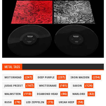
METAL TAGS
(247)
(237)
(234)
MOTORHEAD
DEEP PURPLE
IRON MAIDEN
(167)
(161)
(124)
JUDAS PRIEST
WHITESNAKE
SAXON
(110)
(86)
(82)
MALMSTEEN
DIAMOND HEAD
WARLORD
(78)
(73)
(58)
RUSH
LED ZEPPELIN
URIAH HEEP