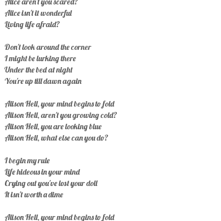
Alice aren't you scared?
Alice isn't it wonderful
Living life afraid?
Don't look around the corner
I might be lurking there
Under the bed at night
You're up till dawn again
Alison Hell, your mind begins to fold
Alison Hell, aren't you growing cold?
Alison Hell, you are looking blue
Alison Hell, what else can you do?
I begin my rule
Life hideous in your mind
Crying out you've lost your doll
It isn't worth a dime
Alison Hell, your mind begins to fold