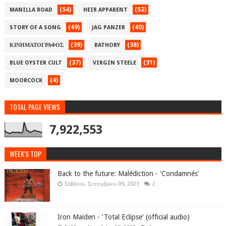
(54)
(52)
MANILLA ROAD
HEIR APPARENT
(49)
(40)
STORY OF A SONG
JAG PANZER
(39)
(38)
ΚΙΝΗΜΑΤΟΓΡΑΦΟΣ
BATHORY
(37)
(31)
BLUE OYSTER CULT
VIRGIN STEELE
(4)
MOORCOCK
TOTAL PAGE VIEWS
7,922,553
WEEK'S TOP
Back to the future: Malédiction - 'Condamnés'
Σάββατο, Σεπτεμβρίου 09, 2023
2
Iron Maiden - 'Total Eclipse' (official audio)