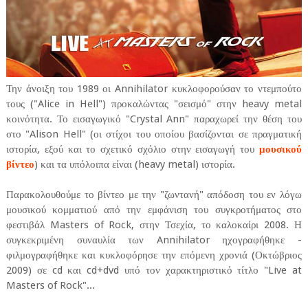
Την άνοιξη του 1989 οι Annihilator κυκλοφορούσαν το ντεμπούτο
τους ("Alice in Hell") προκαλώντας "σεισμό" στην heavy metal
κοινότητα. Το εισαγωγικό "Crystal Ann" παραχωρεί την θέση του
στο "Alison Hell" (οι στίχοι του οποίου βασίζονται σε πραγματική
ιστορία, εξού και το σχετικό σχόλιο στην εισαγωγή του
μουσικού
βίντεο
) και τα υπόλοιπα είναι (heavy metal) ιστορία.
Παρακολουθούμε το βίντεο με την "ζωντανή" απόδοση του εν λόγω
μουσικού κομματιού από την εμφάνιση του συγκροτήματος στο
φεστιβάλ Masters of Rock, στην Τσεχία, το καλοκαίρι 2008. Η
συγκεκριμένη συναυλία των Annihilator ηχογραφήθηκε -
φιλμογραφήθηκε και κυκλοφόρησε την επόμενη χρονιά (Οκτώβριος
2009) σε cd και cd+dvd υπό τον χαρακτηριστικό τίτλο "Live at
Masters of Rock"...