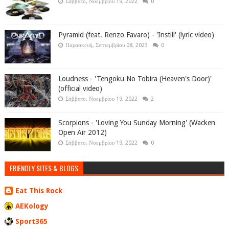
Σάββατο, Νοεμβρίου 19, 2022
0
Pyramid (feat. Renzo Favaro) - 'Instill' (lyric video)
Παρασκευή, Σεπτεμβρίου 08, 2023
0
Loudness - 'Tengoku No Tobira (Heaven's Door)'
(official video)
Σάββατο, Νοεμβρίου 19, 2022
2
Scorpions - 'Loving You Sunday Morning' (Wacken
Open Air 2012)
Σάββατο, Νοεμβρίου 19, 2022
0
FRIENDLY SITES & BLOGS
Eat This Rock
AEKology
Sport365