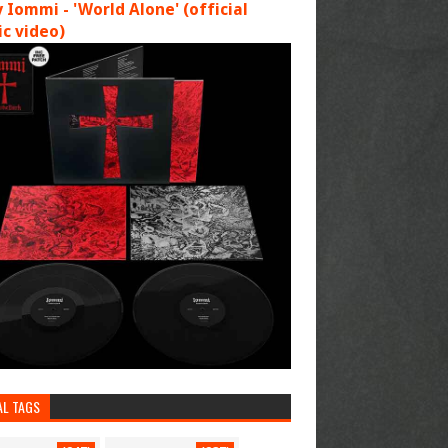
 Iommi - 'World Alone' (official
c video)
AL TAGS