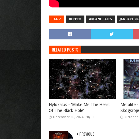
TAGS:
ΒΙΝΤΕΟ
ARCANE TALES
JANUARY 20
RELATED POSTS
Hyloxalus - 'Make Me The Heart
Metalite - 
Of The Black Hole'
Skogsröje
December 26, 2024
0
October 
PREVIOUS