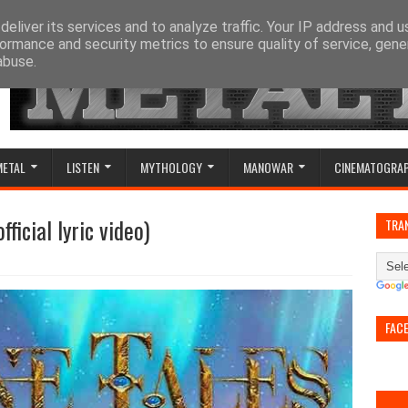
eliver its services and to analyze traffic. Your IP address and 
ormance and security metrics to ensure quality of service, gen
abuse.
METAL
LISTEN
MYTHOLOGY
MANOWAR
CINEMATOGRA
fficial lyric video)
TRA
FAC