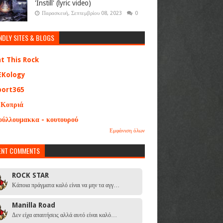
'Instill' (lyric video)
Παρασκευή, Σεπτεμβρίου 08, 2023
0
NDLY SITES & BLOGS
at This Rock
EKology
port365
 Κοπριά
ούλλουμακκα - κουτουρού
Εμφάνιση όλων
ENT COMMENTS
ROCK STAR
Κάποια πράγματα καλό είναι να μην τα αγγ…
Manilla Road
Δεν είχα απαιτήσεις αλλά αυτό είναι καλό…