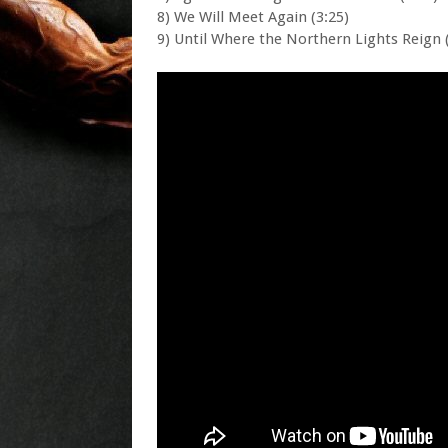
8) We Will Meet Again (3:25)
9) Until Where the Northern Lights Reign 