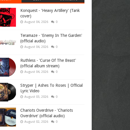
Konquest - 'Heavy Artillery' (Tank
cover)
August 04, 2026
0
Teramaze - 'Enemy In The Garden'
(official audio)
August 04, 2026
0
Ruthless - 'Curse Of The Beast'
(official album stream)
August 04, 2026
0
Stryper | Ashes To Roses | Official
Lyric Video
August 03, 2026
0
Chariots Overdrive - 'Chariots
Overdrive' (official audio)
August 02, 2026
0