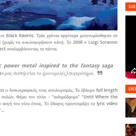
SUB
 οι Black Ravens. Τρία χρόνια αργότερα μετονομάσθηκαν σε
2 (χωρίς να κυκλοφορήσουν κάτι). Το 2008 ο Luigi Soranno
ect αναλαμβάνοντας τα πάντα.
power metal inspired to the fantasy saga
s
» μας συστήνεται το (μονομελές) συγκρότημα.
GRE
os ο δισκογραφικός τους απολογισμός. Το έβδομο full length
πυλών. Φέρει τον τίτλο - "σιδηρόδρομο" "Until Where the
αυγή του νέου έτους. Το έδαφος προετοιμάζει το lyric video
...