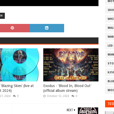
MOT
IRO
24
WHI
MAL
WAR
LED
MAN
STO
ΚΙΝ
BLU
'Blazing Skies' (live at
Exodus - 'Blood In, Blood Out'
t 2024)
(official album stream)
MOO
27, 2024
0
October 12, 2024
0
TOTA
NEXT