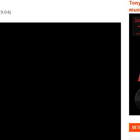
Tony
musi
(9:04)
MET