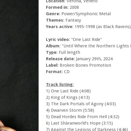
Location
: Verona, Veneto
Formed in:
2008
Genre
: Power/Symphonic Metal
Themes
: Fantasy
Years active
: 1995-1998 (as Black Ravens
Lyric video:
"One Last Ride"
Album
: "Until Where the Northern Lights 
Type
: Full length
Release date
: January 29th, 2024
Label
: Broken Bones Promotion
Format
: CD
Track listing:
1) One Last Ride (4:08)
2) King of Kings (4:13)
3) The Dark Portals of Agony (4:03)
4) Dwarven Storm (5:58)
5) Dead Hordes Ride From Hell (4:32)
6) Last Shàranworld’s Hope (3:15)
7) Against the Legions of Darkness (4:46)