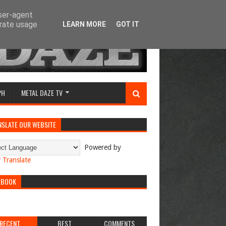
user-agent
erate usage
LEARN MORE
GOT IT
PH
METAL DAZE TV
NSLATE OUR WEBSITE
Powered by
Translate
EBOOK
RECENT
BEST
COMMENTS