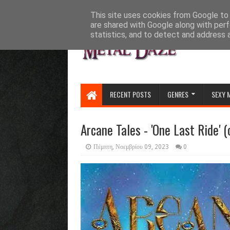
HOME
ABOUT
CONTACT US
This site uses cookies from Google to d
are shared with Google along with perf
statistics, and to detect and address 
RECENT POSTS
GENRES
SEXY 
Arcane Tales - 'One Last Ride' (o
Πέμπτη, Νοεμβρίου 09, 2023
0