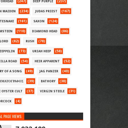
(247)
(237)
ORHEAD
DEEP PURPLE
(234)
(167)
N MAIDEN
JUDAS PRIEST
(161)
(124)
TESNAKE
SAXON
(110)
(86)
MSTEEN
DIAMOND HEAD
(82)
(78)
LORD
RUSH
(73)
(58)
 ZEPPELIN
URIAH HEEP
(54)
(52)
ILLA ROAD
HEIR APPARENT
(49)
(40)
RY OF A SONG
JAG PANZER
(39)
(38)
ΗΜΑΤΟΓΡΑΦΟΣ
BATHORY
(37)
(31)
E OYSTER CULT
VIRGIN STEELE
(4)
RCOCK
L PAGE VIEWS