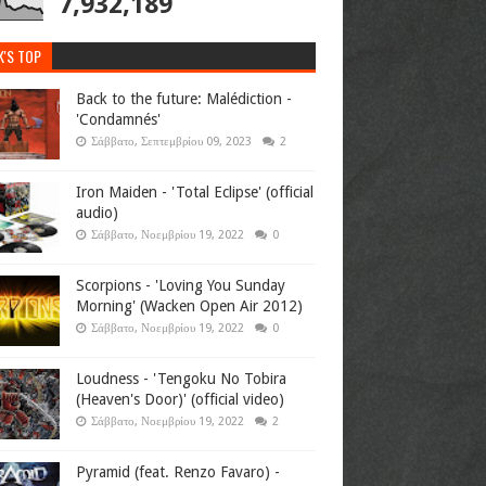
7,932,189
K'S TOP
Back to the future: Malédiction -
'Condamnés'
Σάββατο, Σεπτεμβρίου 09, 2023
2
Iron Maiden - 'Total Eclipse' (official
audio)
Σάββατο, Νοεμβρίου 19, 2022
0
Scorpions - 'Loving You Sunday
Morning' (Wacken Open Air 2012)
Σάββατο, Νοεμβρίου 19, 2022
0
Loudness - 'Tengoku No Tobira
(Heaven's Door)' (official video)
Σάββατο, Νοεμβρίου 19, 2022
2
Pyramid (feat. Renzo Favaro) -