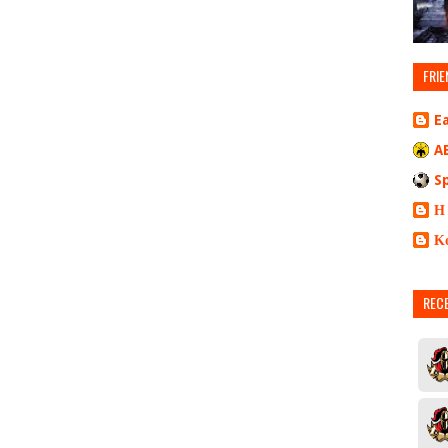
FRIE
E
A
S
Η
Κ
REC