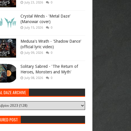
July 23, 2026
0
Crystal Winds - 'Metal Daze'
(Manowar cover)
July 15, 2026
0
Medusa's Wrath - 'Shadow Dance'
(official lyric video)
July 09, 2026
0
Solitary Sabred - 'The Return of
Heroes, Monsters and Myth'
July 08, 2026
0
AL DAZE ARCHIVE
TURED POST