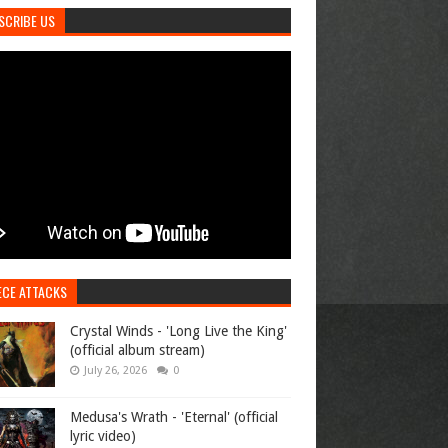
SCRIBE US
ECE ATTACKS
Crystal Winds - 'Long Live the King'
(official album stream)
July 26, 2026
0
Medusa's Wrath - 'Eternal' (official
lyric video)