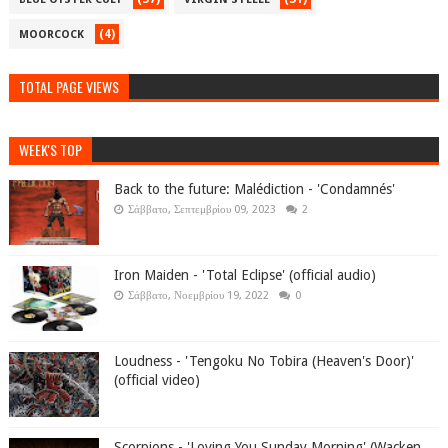
(4)
MOORCOCK
TOTAL PAGE VIEWS
WEEK'S TOP
Back to the future: Malédiction - 'Condamnés'
Σάββατο, Σεπτεμβρίου 09, 2023
2
Iron Maiden - 'Total Eclipse' (official audio)
Σάββατο, Νοεμβρίου 19, 2022
0
Loudness - 'Tengoku No Tobira (Heaven's Door)'
(official video)
Scorpions - 'Loving You Sunday Morning' (Wacken