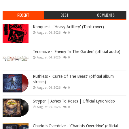
RECENT
BEST
COMMENTS
Konquest - 'Heavy Artillery' (Tank cover)
August 04, 2026
0
Teramaze - 'Enemy In The Garden' (official audio)
August 04, 2026
0
Ruthless - 'Curse Of The Beast' (official album
stream)
August 04, 2026
0
Stryper | Ashes To Roses | Official Lyric Video
August 03, 2026
0
Chariots Overdrive - 'Chariots Overdrive' (official