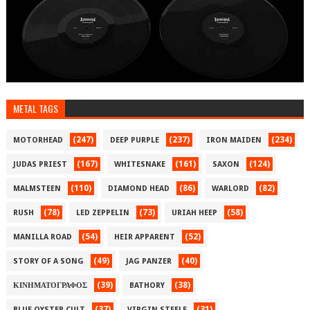
METAL TAGS
(247)
(237)
(234)
MOTORHEAD
DEEP PURPLE
IRON MAIDEN
(167)
(161)
(124)
JUDAS PRIEST
WHITESNAKE
SAXON
(110)
(86)
(82)
MALMSTEEN
DIAMOND HEAD
WARLORD
(78)
(73)
(58)
RUSH
LED ZEPPELIN
URIAH HEEP
(54)
(52)
MANILLA ROAD
HEIR APPARENT
(49)
(40)
STORY OF A SONG
JAG PANZER
(39)
(38)
ΚΙΝΗΜΑΤΟΓΡΑΦΟΣ
BATHORY
(37)
(31)
BLUE OYSTER CULT
VIRGIN STEELE