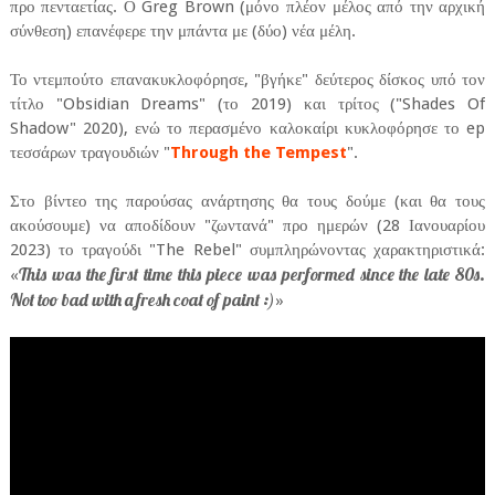
προ πενταετίας. Ο Greg Brown (μόνο πλέον μέλος από την αρχική
σύνθεση) επανέφερε την μπάντα με (δύο) νέα μέλη.
Το ντεμπούτο επανακυκλοφόρησε, "βγήκε" δεύτερος δίσκος υπό τον
τίτλο "Obsidian Dreams" (το 2019) και τρίτος ("Shades Of
Shadow" 2020), ενώ το περασμένο καλοκαίρι κυκλοφόρησε το ep
τεσσάρων τραγουδιών "
Through the Tempest
".
Στο βίντεο της παρούσας ανάρτησης θα τους δούμε (και θα τους
ακούσουμε) να αποδίδουν "ζωντανά" προ ημερών (28 Ιανουαρίου
2023) το τραγούδι "The Rebel" συμπληρώνοντας χαρακτηριστικά:
This was the first time this piece was performed since the late 80s.
«
Not too bad with a fresh coat of paint :)
»