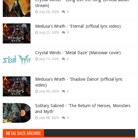
stream)
July 26, 2026
0
Medusa's Wrath - 'Eternal' (official lyric video)
July 23, 2026
0
Crystal Winds - 'Metal Daze' (Manowar cover)
July 15, 2026
0
Medusa's Wrath - 'Shadow Dance' (official lyric
video)
July 09, 2026
0
Solitary Sabred - 'The Return of Heroes, Monsters
and Myth'
July 08, 2026
0
METAL DAZE ARCHIVE