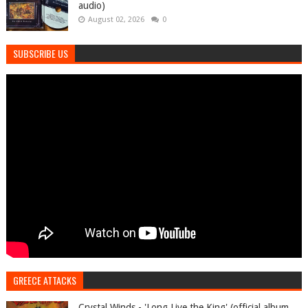
audio)
August 02, 2026
0
SUBSCRIBE US
GREECE ATTACKS
Crystal Winds - 'Long Live the King' (official album