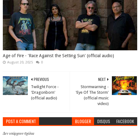
Age of Fire - 'Race Against the Setting Sun' (official audio)
August 20, 2025
0
PREVIOUS
NEXT
Twilight Force -
Stormwarning -
'Dragonborn'
'Eye Of The Storm'
(official audio)
(official music
video)
POST A COMMENT
BLOGGER
DISQUS
FACEBOOK
Δεν υπάρχουν σχόλια