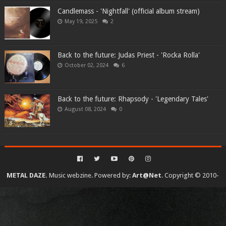
Candlemass - 'Nightfall' (official album stream)
May 19, 2025
2
Back to the future: Judas Priest - 'Rocka Rolla'
October 02, 2024
6
Back to the future: Rhapsody - 'Legendary Tales'
August 08, 2024
0
METAL DAZE.
Music webzine. Powered by:
Art@Net
. Copyright © 2010-
2026. All rights reserved...
Created By
SoraTemplates
| Distributed By
Gooyaabi Templates