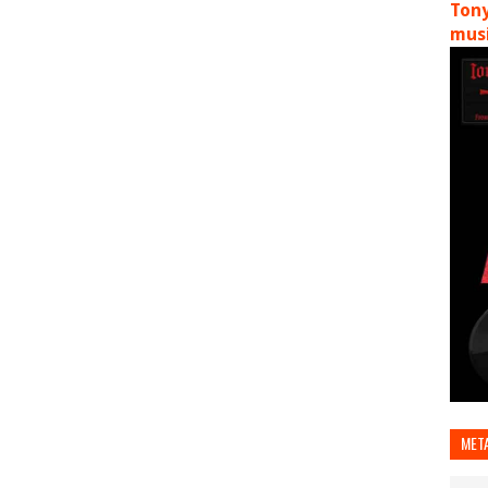
Tony
musi
MET