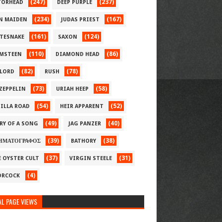
(247)
(237)
ORHEAD
DEEP PURPLE
(234)
(167)
N MAIDEN
JUDAS PRIEST
(161)
(124)
TESNAKE
SAXON
(110)
(86)
MSTEEN
DIAMOND HEAD
(82)
(78)
LORD
RUSH
(73)
(58)
 ZEPPELIN
URIAH HEEP
(54)
(52)
ILLA ROAD
HEIR APPARENT
(49)
(40)
RY OF A SONG
JAG PANZER
(39)
(38)
ΗΜΑΤΟΓΡΑΦΟΣ
BATHORY
(37)
(31)
E OYSTER CULT
VIRGIN STEELE
(4)
RCOCK
L PAGE VIEWS