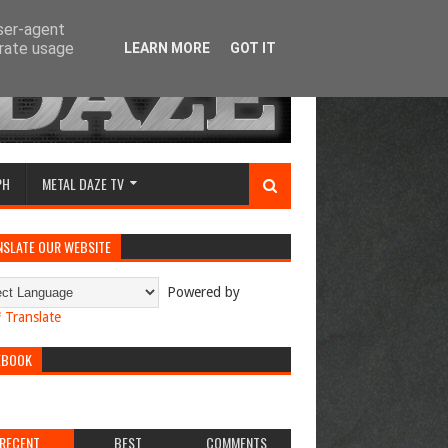
user-agent
erate usage
LEARN MORE
GOT IT
PH
METAL DAZE TV
NSLATE OUR WEBSITE
Powered by
Translate
EBOOK
RECENT
BEST
COMMENTS