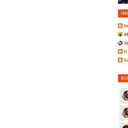
FRIE
E
A
S
Η
Κ
REC