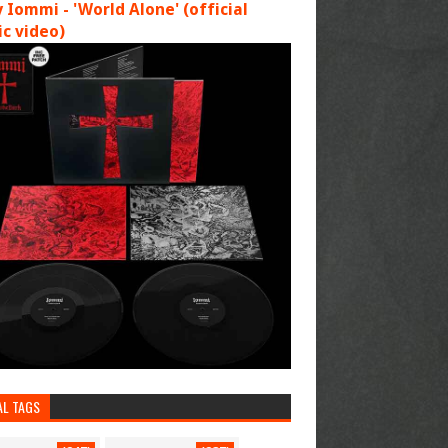
 Iommi - 'World Alone' (official
c video)
AL TAGS