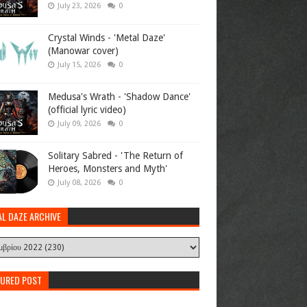
July 23, 2026
0
Crystal Winds - 'Metal Daze'
(Manowar cover)
July 15, 2026
0
Medusa's Wrath - 'Shadow Dance'
(official lyric video)
July 09, 2026
0
Solitary Sabred - 'The Return of
Heroes, Monsters and Myth'
July 08, 2026
0
AL DAZE ARCHIVE
TURED POST