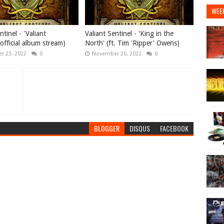
WEE
ntinel - 'Valiant
Valiant Sentinel - 'King in the
(official album stream)
North' (ft. Tim 'Ripper' Owens)
r 23, 2022
0
November 20, 2022
0
BLOGGER
DISQUS
FACEBOOK