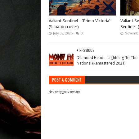
Valiant Sentinel - 'Primo Victoria'
Valiant Se
(Sabaton cover)
Sentinel' 
July 09, 2025
0
Novembe
PREVIOUS
Diamond Head - 'Lightning To The
Nations' (Remastered 2021)
POST A COMMENT
Δεν υπάρχουν σχόλια