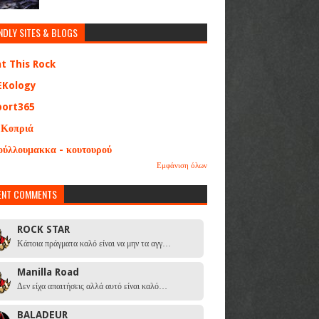
NDLY SITES & BLOGS
at This Rock
EKology
port365
 Κοπριά
ούλλουμακκα - κουτουρού
Εμφάνιση όλων
ENT COMMENTS
ROCK STAR
Κάποια πράγματα καλό είναι να μην τα αγγ…
Manilla Road
Δεν είχα απαιτήσεις αλλά αυτό είναι καλό…
BALADEUR