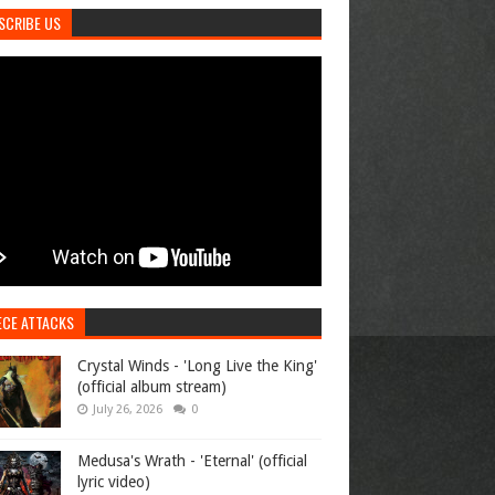
SCRIBE US
ECE ATTACKS
Crystal Winds - 'Long Live the King'
(official album stream)
July 26, 2026
0
Medusa's Wrath - 'Eternal' (official
lyric video)