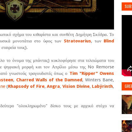
SUB
οσωπικό σχήμα του κιθαρίστα και συνθέτη Δημήτρη Σκόδρα. Το
ουσικά μονοπάτια στο ύφος των
Stratovarius
, των
Blind
εταιρεία τους).
τλο το όνομα της μπάντας) κυκλοφόρησε στα τελειώματα του
 σε ψηφιακή μορφή και τον Απρίλιο μέσω της No Remorse
ς από γνωστούς τραγουδιστές όπως ο
Tim "Ripper" Owens
msteen
,
Charred Walls of the Damned
, Winters Bane,
GRE
one
(
Rhapsody of Fire
,
Angra
,
Vision Divine
,
Labÿrinth
,
δεύτερο "ολοκληρωμένο" δίσκο τους με αρχικό στόχο να