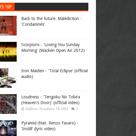
K'S TOP
Back to the future: Malédiction -
'Condamnés'
Scorpions - 'Loving You Sunday
Morning' (Wacken Open Air 2012)
Iron Maiden - 'Total Eclipse' (official
audio)
Loudness - 'Tengoku No Tobira
(Heaven's Door)' (official video)
Σάββατο, Νοεμβρίου 19, 2022
2
Pyramid (feat. Renzo Favaro) -
'Instill' (lyric video)