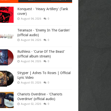
Konquest - 'Heavy Artillery' (Tank
cover)
August 04, 2026
0
Teramaze - 'Enemy In The Garden'
(official audio)
August 04, 2026
0
Ruthless - 'Curse Of The Beast'
(official album stream)
August 04, 2026
0
Stryper | Ashes To Roses | Official
Lyric Video
August 03, 2026
0
Chariots Overdrive - 'Chariots
Overdrive' (official audio)
August 02, 2026
0