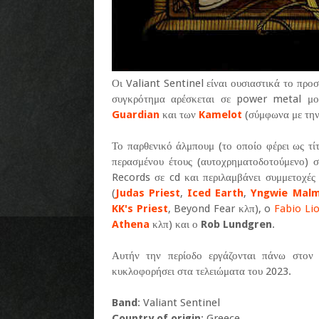
Οι Valiant Sentinel είναι ουσιαστικά το πρ
συγκρότημα αρέσκεται σε power metal μ
Guardian
και των
Kamelot
(σύμφωνα με την 
Το παρθενικό άλμπουμ (το οποίο φέρει ως τί
περασμένου έτους (αυτοχρηματοδοτούμενο)
Records σε cd και περιλαμβάνει συμμετοχέ
(
Judas Priest
,
Iced Earth
,
Yngwie Mal
KK's Priest
, Beyond Fear κλπ), o
Fabio Li
Athena
κλπ) και ο
Rob Lundgren
.
Αυτήν την περίοδο εργάζονται πάνω στον 
κυκλοφορήσει στα τελειώματα του 2023.
Band
: Valiant Sentinel
Country of origin
: Greece