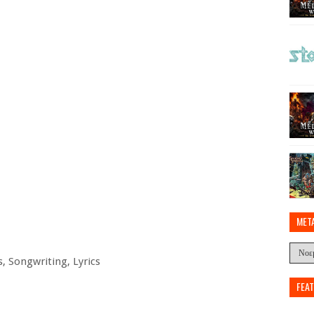
MET
s, Songwriting, Lyrics
FEA