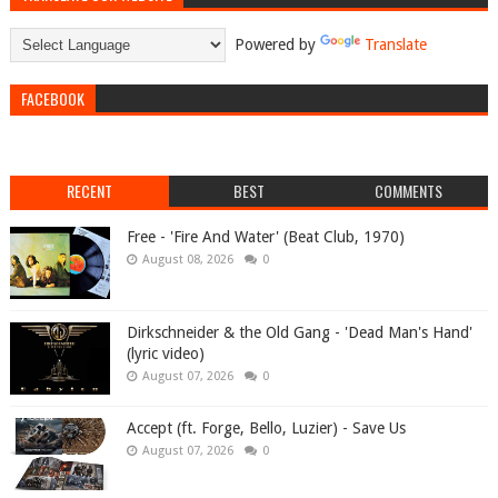
Powered by
Translate
FACEBOOK
RECENT
BEST
COMMENTS
Free - 'Fire And Water' (Beat Club, 1970)
August 08, 2026
0
Dirkschneider & the Old Gang - 'Dead Man's Hand'
(lyric video)
August 07, 2026
0
Accept (ft. Forge, Bello, Luzier) - Save Us
August 07, 2026
0