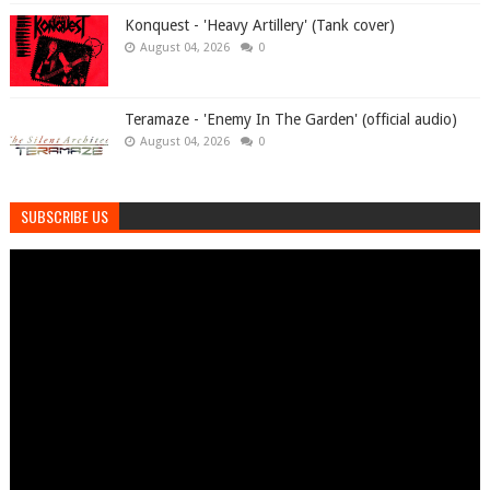
Konquest - 'Heavy Artillery' (Tank cover)
August 04, 2026
0
Teramaze - 'Enemy In The Garden' (official audio)
August 04, 2026
0
SUBSCRIBE US