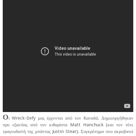
Ο
ι Wreck-Defy μας έρχονται από τον Καναδά. Δημιουργήθηκαν
προ εξαετίας από τον κιθαρίστα Matt Hanchuck (και τον τότε
τραγουδιστή της μπάντας Justin Stear). Συγκρότημα που ακροβατεί