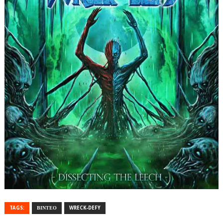
TAGS:
ΒΙΝΤΕΟ
WRECK-DEFY