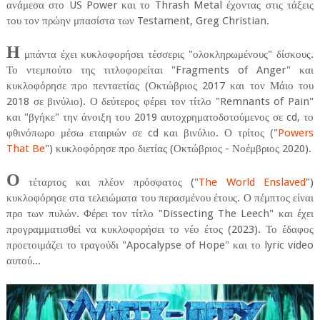
ανάμεσα στο US Power και το Thrash Metal έχοντας στις τάξεις
του τον πρώην μπασίστα των Testament, Greg Christian.
Η
μπάντα έχει κυκλοφορήσει τέσσερις "ολοκληρωμένους" δίσκους.
Το ντεμπούτο της τιτλοφορείται "Fragments of Anger" και
κυκλοφόρησε προ πενταετίας (Οκτώβριος 2017 και τον Μάιο του
2018 σε βινύλιο). Ο δεύτερος φέρει τον τίτλο "Remnants of Pain"
και "βγήκε" την άνοιξη του 2019 αυτοχρηματοδοτούμενος σε cd, το
φθινόπωρο μέσω εταιριών σε cd και βινύλιο. Ο τρίτος ("
Powers
That Be
") κυκλοφόρησε προ διετίας (Οκτώβριος - Νοέμβριος 2020).
Ο
τέταρτος και πλέον πρόσφατος ("
The World Enslaved
")
κυκλοφόρησε στα τελειώματα του περασμένου έτους. Ο πέμπτος είναι
προ των πυλών. Φέρει τον τίτλο "Dissecting The Leech" και έχει
προγραμματισθεί να κυκλοφορήσει το νέο έτος (2023). Το έδαφος
προετοιμάζει το τραγούδι "Apocalypse of Hope" και το lyric video
αυτού...