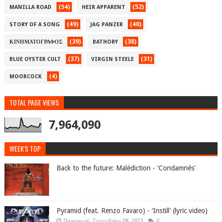
(54)
(52)
MANILLA ROAD
HEIR APPARENT
(49)
(40)
STORY OF A SONG
JAG PANZER
(39)
(38)
ΚΙΝΗΜΑΤΟΓΡΑΦΟΣ
BATHORY
(37)
(31)
BLUE OYSTER CULT
VIRGIN STEELE
(4)
MOORCOCK
TOTAL PAGE VIEWS
7,964,090
WEEK'S TOP
Back to the future: Malédiction - 'Condamnés'
Pyramid (feat. Renzo Favaro) - 'Instill' (lyric video)
Παρασκευή, Σεπτεμβρίου 08, 2023
0