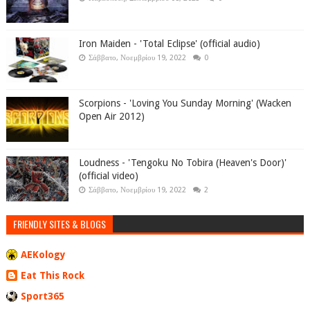
Iron Maiden - 'Total Eclipse' (official audio)
Σάββατο, Νοεμβρίου 19, 2022
0
Scorpions - 'Loving You Sunday Morning' (Wacken
Open Air 2012)
Loudness - 'Tengoku No Tobira (Heaven's Door)'
(official video)
Σάββατο, Νοεμβρίου 19, 2022
2
FRIENDLY SITES & BLOGS
AEKology
Eat This Rock
Sport365