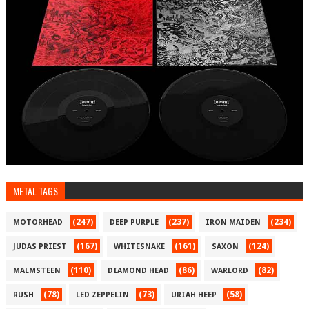
METAL TAGS
(247)
(237)
(234)
MOTORHEAD
DEEP PURPLE
IRON MAIDEN
(167)
(161)
(124)
JUDAS PRIEST
WHITESNAKE
SAXON
(110)
(86)
(82)
MALMSTEEN
DIAMOND HEAD
WARLORD
(78)
(73)
(58)
RUSH
LED ZEPPELIN
URIAH HEEP