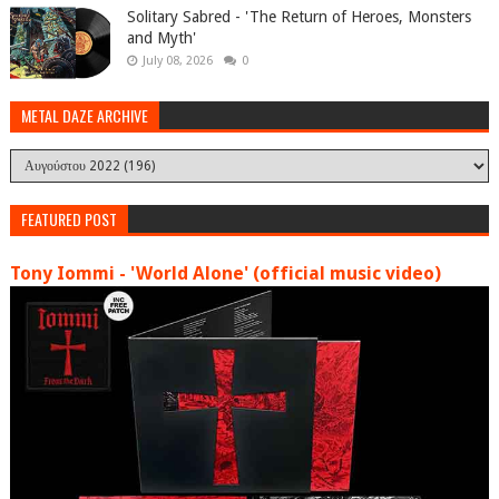
Solitary Sabred - 'The Return of Heroes, Monsters
and Myth'
July 08, 2026
0
METAL DAZE ARCHIVE
FEATURED POST
Tony Iommi - 'World Alone' (official music video)