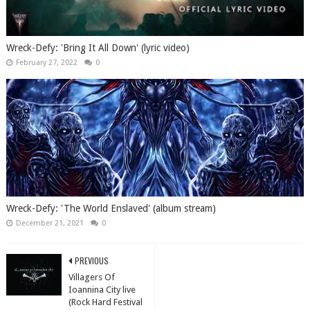
Wreck-Defy: 'Bring It All Down' (lyric video)
February 27, 2022
0
Wreck-Defy: 'The World Enslaved' (album stream)
December 21, 2021
0
PREVIOUS
Villagers Of
Ioannina City live
(Rock Hard Festival