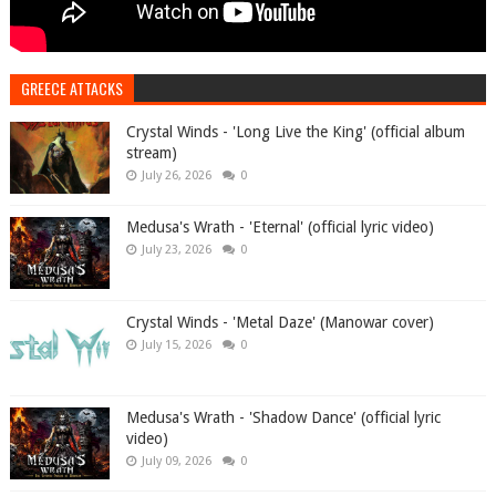
GREECE ATTACKS
Crystal Winds - 'Long Live the King' (official album
stream)
July 26, 2026
0
Medusa's Wrath - 'Eternal' (official lyric video)
July 23, 2026
0
Crystal Winds - 'Metal Daze' (Manowar cover)
July 15, 2026
0
Medusa's Wrath - 'Shadow Dance' (official lyric
video)
July 09, 2026
0