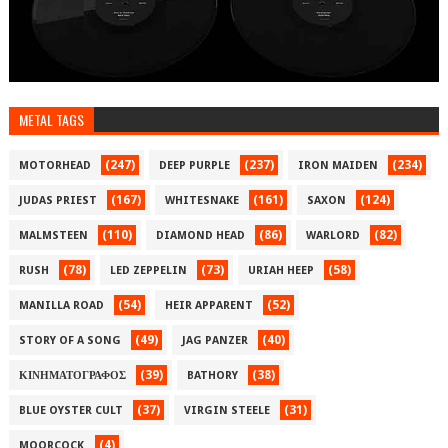
METAL TAGS
(247)
(237)
(234)
MOTORHEAD
DEEP PURPLE
IRON MAIDEN
(167)
(161)
(124)
JUDAS PRIEST
WHITESNAKE
SAXON
(110)
(86)
(82)
MALMSTEEN
DIAMOND HEAD
WARLORD
(78)
(73)
(58)
RUSH
LED ZEPPELIN
URIAH HEEP
(54)
(52)
MANILLA ROAD
HEIR APPARENT
(49)
(40)
STORY OF A SONG
JAG PANZER
(39)
(38)
ΚΙΝΗΜΑΤΟΓΡΑΦΟΣ
BATHORY
(37)
(31)
BLUE OYSTER CULT
VIRGIN STEELE
(4)
MOORCOCK