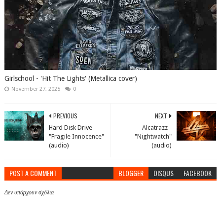
Girlschool - 'Hit The Lights' (Metallica cover)
November 27, 2025
0
PREVIOUS
NEXT
Hard Disk Drive -
Alcatrazz -
"Fragile Innocence"
"Nightwatch"
(audio)
(audio)
POST A COMMENT
BLOGGER
DISQUS
FACEBOOK
Δεν υπάρχουν σχόλια