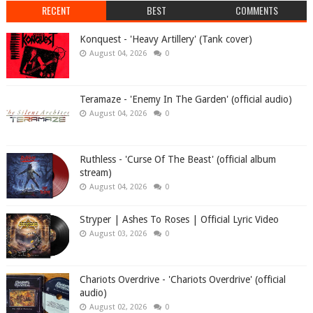
RECENT
BEST
COMMENTS
Konquest - 'Heavy Artillery' (Tank cover)
August 04, 2026
0
Teramaze - 'Enemy In The Garden' (official audio)
August 04, 2026
0
Ruthless - 'Curse Of The Beast' (official album
stream)
August 04, 2026
0
Stryper | Ashes To Roses | Official Lyric Video
August 03, 2026
0
Chariots Overdrive - 'Chariots Overdrive' (official
audio)
August 02, 2026
0