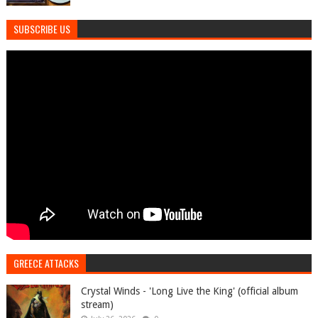
SUBSCRIBE US
GREECE ATTACKS
Crystal Winds - 'Long Live the King' (official album
stream)