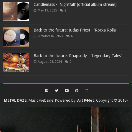
Candlemass - 'Nightfall' (official album stream)
May 19, 2025
2
Back to the future: Judas Priest - 'Rocka Rolla'
October 02, 2024
6
Back to the future: Rhapsody - 'Legendary Tales'
August 08, 2024
0
METAL DAZE.
Music webzine. Powered by:
Art@Net
. Copyright © 2010-
2026. All rights reserved...
Created By
SoraTemplates
| Distributed By
Gooyaabi Templates