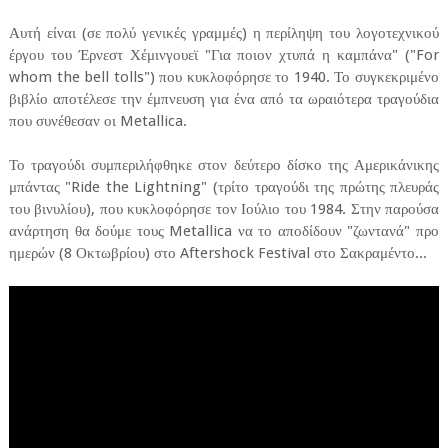
Αυτή είναι (σε πολύ γενικές γραμμές) η περίληψη του λογοτεχνικού
έργου του Έρνεστ Χέμινγουεϊ "Για ποιον χτυπά η καμπάνα" ("For
whom the bell tolls") που κυκλοφόρησε το 1940. Το συγκεκριμένο
βιβλίο αποτέλεσε την έμπνευση για ένα από τα ωραιότερα τραγούδια
που συνέθεσαν οι Metallica.
Το τραγούδι συμπεριλήφθηκε στον δεύτερο δίσκο της Αμερικάνικης
μπάντας "Ride the Lightning" (τρίτο τραγούδι της πρώτης πλευράς
του βινυλίου), που κυκλοφόρησε τον Ιούλιο του 1984. Στην παρούσα
ανάρτηση θα δούμε τους Metallica να το αποδίδουν "ζωντανά" προ
ημερών (8 Οκτωβρίου) στο Aftershock Festival στο Σακραμέντο...