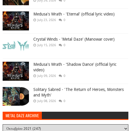
July 26, 2026
0
Medusa's Wrath - 'Eternal' (official lyric video)
July 23, 2026
0
Crystal Winds - 'Metal Daze' (Manowar cover)
July 15, 2026
0
Medusa's Wrath - 'Shadow Dance' (official lyric
video)
July 09, 2026
0
Solitary Sabred - 'The Return of Heroes, Monsters
and Myth'
July 08, 2026
0
METAL DAZE ARCHIVE