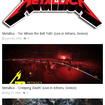
Metallica - 'For Whom the Bell Tolls' (Live in Athens, Greece)
June 05, 2026
0
Metallica - 'Creeping Death' (Live in Athens, Greece)
May 31, 2026
0