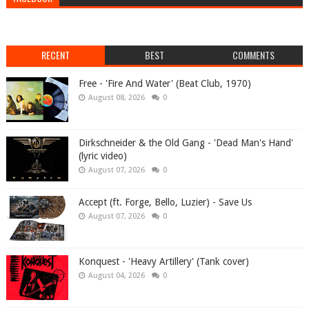
RECENT
BEST
COMMENTS
Free - 'Fire And Water' (Beat Club, 1970)
August 08, 2026
0
Dirkschneider & the Old Gang - 'Dead Man's Hand'
(lyric video)
August 07, 2026
0
Accept (ft. Forge, Bello, Luzier) - Save Us
August 07, 2026
0
Konquest - 'Heavy Artillery' (Tank cover)
August 04, 2026
0