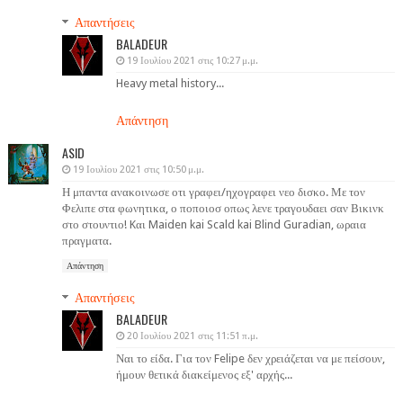
Απαντήσεις
BALADEUR
19 Ιουλίου 2021 στις 10:27 μ.μ.
Heavy metal history...
Απάντηση
ASID
19 Ιουλίου 2021 στις 10:50 μ.μ.
Η μπαντα ανακοινωσε οτι γραφει/ηχογραφει νεο δισκο. Με τον
Φελιπε στα φωνητικα, ο ποποιοσ οπως λενε τραγουδαει σαν Βικινκ
στο στουντιο! Kαι Maiden kai Scald kai Blind Guradian, ωραια
πραγματα.
Απάντηση
Απαντήσεις
BALADEUR
20 Ιουλίου 2021 στις 11:51 π.μ.
Ναι το είδα. Για τον Felipe δεν χρειάζεται να με πείσουν,
ήμουν θετικά διακείμενος εξ' αρχής...