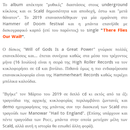
Το album απέκτησε "μυθικές" διαστάσεις στους underground
κύκλους και οι Scald δημοσιότητα και αποδοχή, έστω και "μετά
θάνατον". Το 2019 επανασυνδέθηκαν για μία εμφάνιση στο
Hammer of Doom festival και η μπάντα επανήλθε με
δισκογραφικό καρπό (επί του παρόντος) το single
"
There Flies
Our Wail!
"
.
Ο δίσκος "Will of Gods Is a Great Power" γνώρισε πολλές
επανεκδόσεις και... έπεται συνέχεια καθώς στα μέσα του τρέχοντος
μήνα (16 Ιουλίου) είναι η σειρά της High Roller Records να τον
κυκλοφορήσει σε cd και βινύλιο. Πιθανά όμως η πιο ενδιαφέρουσα
επανακυκλοφορία είναι της Hammerheart Records καθώς περιέχει
μπόλικα καλούδια.
"Βγήκε" τον Μάρτιο του 2019 σε διπλό cd κι εκτός από τα έξι
τραγούδια της αρχικής κυκλοφορίας περιλαμβάνει ζωντανές και
demo ηχογραφήσεις της μπάντας συν την διασκευή των Scald στο
τραγούδι των Manowar "Hail to England". (Επίσης υπάρχουν και
πέντε τραγούδια των Росс, μπάντα στην οποία μετείχαν μέλη των
Scald, αλλά αυτή η ιστορία θα ειπωθεί άλλη φορά).