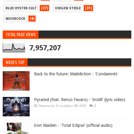
(37)
(31)
BLUE OYSTER CULT
VIRGIN STEELE
(4)
MOORCOCK
TOTAL PAGE VIEWS
7,957,207
WEEK'S TOP
Back to the future: Malédiction - 'Condamnés'
Pyramid (feat. Renzo Favaro) - 'Instill' (lyric video)
Παρασκευή, Σεπτεμβρίου 08, 2023
0
Iron Maiden - 'Total Eclipse' (official audio)