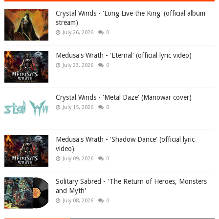
Crystal Winds - 'Long Live the King' (official album
stream)
July 26, 2026
0
Medusa's Wrath - 'Eternal' (official lyric video)
July 23, 2026
0
Crystal Winds - 'Metal Daze' (Manowar cover)
July 15, 2026
0
Medusa's Wrath - 'Shadow Dance' (official lyric
video)
July 09, 2026
0
Solitary Sabred - 'The Return of Heroes, Monsters
and Myth'
July 08, 2026
0