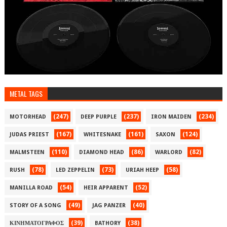
METAL TAGS
(247)
(237)
(234)
MOTORHEAD
DEEP PURPLE
IRON MAIDEN
(167)
(161)
(124)
JUDAS PRIEST
WHITESNAKE
SAXON
(110)
(86)
(82)
MALMSTEEN
DIAMOND HEAD
WARLORD
(78)
(73)
(58)
RUSH
LED ZEPPELIN
URIAH HEEP
(54)
(52)
MANILLA ROAD
HEIR APPARENT
(49)
(40)
STORY OF A SONG
JAG PANZER
(39)
(38)
ΚΙΝΗΜΑΤΟΓΡΑΦΟΣ
BATHORY