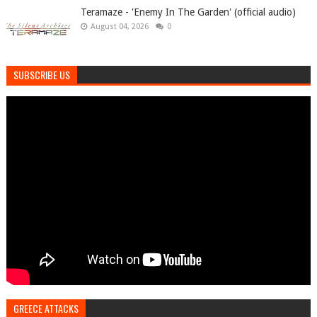
Teramaze - 'Enemy In The Garden' (official audio)
August 04, 2026
0
SUBSCRIBE US
GREECE ATTACKS