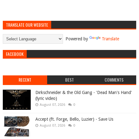
TRANSLATE OUR WEBSITE
Powered by
Translate
FACEBOOK
RECENT
BEST
COMMENTS
Dirkschneider & the Old Gang - 'Dead Man's Hand'
(lyric video)
August 07, 2026
0
Accept (ft. Forge, Bello, Luzier) - Save Us
August 07, 2026
0