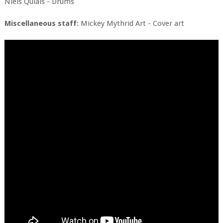
Niels Quiais - Drums
Miscellaneous staff
: Mickey Mythrid Art - Cover art