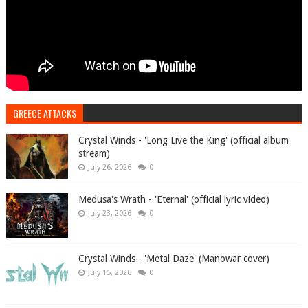
GREECE ATTACKS
Crystal Winds - 'Long Live the King' (official album
stream)
July 26, 2026
0
Medusa's Wrath - 'Eternal' (official lyric video)
July 23, 2026
0
Crystal Winds - 'Metal Daze' (Manowar cover)
July 15, 2026
0