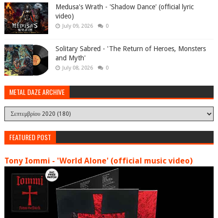
Medusa's Wrath - 'Shadow Dance' (official lyric
video)
July 09, 2026
0
Solitary Sabred - 'The Return of Heroes, Monsters
and Myth'
July 08, 2026
0
METAL DAZE ARCHIVE
FEATURED POST
Tony Iommi - 'World Alone' (official music video)