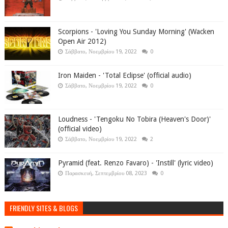
Scorpions - 'Loving You Sunday Morning' (Wacken
Open Air 2012)
Σάββατο, Νοεμβρίου 19, 2022
0
Iron Maiden - 'Total Eclipse' (official audio)
Σάββατο, Νοεμβρίου 19, 2022
0
Loudness - 'Tengoku No Tobira (Heaven's Door)'
(official video)
Σάββατο, Νοεμβρίου 19, 2022
2
Pyramid (feat. Renzo Favaro) - 'Instill' (lyric video)
Παρασκευή, Σεπτεμβρίου 08, 2023
0
FRIENDLY SITES & BLOGS