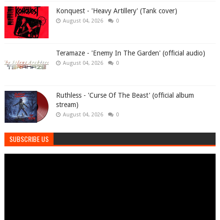
Konquest - 'Heavy Artillery' (Tank cover)
August 04, 2026
0
Teramaze - 'Enemy In The Garden' (official audio)
August 04, 2026
0
Ruthless - 'Curse Of The Beast' (official album
stream)
August 04, 2026
0
SUBSCRIBE US