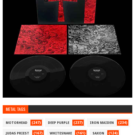
METAL TAGS
(247)
(237)
(234)
MOTORHEAD
DEEP PURPLE
IRON MAIDEN
(167)
(161)
(124)
JUDAS PRIEST
WHITESNAKE
SAXON