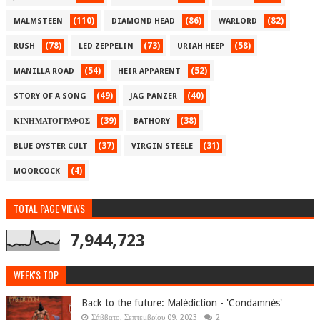
(110)
(86)
(82)
MALMSTEEN
DIAMOND HEAD
WARLORD
(78)
(73)
(58)
RUSH
LED ZEPPELIN
URIAH HEEP
(54)
(52)
MANILLA ROAD
HEIR APPARENT
(49)
(40)
STORY OF A SONG
JAG PANZER
(39)
(38)
ΚΙΝΗΜΑΤΟΓΡΑΦΟΣ
BATHORY
(37)
(31)
BLUE OYSTER CULT
VIRGIN STEELE
(4)
MOORCOCK
TOTAL PAGE VIEWS
7,944,723
WEEK'S TOP
Back to the future: Malédiction - 'Condamnés'
Σάββατο, Σεπτεμβρίου 09, 2023
2