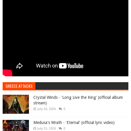
GREECE ATTACKS
Crystal Winds - 'Long Live the King' (official album
stream)
July 26, 2026
0
Medusa's Wrath - 'Eternal' (official lyric video)
July 23, 2026
0