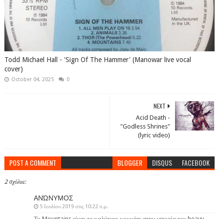
Todd Michael Hall - 'Sign Of The Hammer' (Manowar live vocal
cover)
October 04, 2025
0
NEXT
Acid Death -
"Godless Shrines"
(lyric video)
POST A COMMENT
BLOGGER
DISQUS
FACEBOOK
2 σχόλια:
ΑΝΏΝΥΜΟΣ
5 Ιουλίου 2019 στις 10:22 π.μ.
Το Mountains είναι το καλύτερο κομμάτι στην ιστορία του heavy