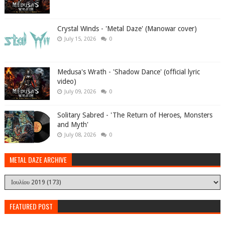
Crystal Winds - 'Metal Daze' (Manowar cover)
July 15, 2026
0
Medusa's Wrath - 'Shadow Dance' (official lyric
video)
July 09, 2026
0
Solitary Sabred - 'The Return of Heroes, Monsters
and Myth'
July 08, 2026
0
METAL DAZE ARCHIVE
FEATURED POST