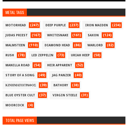
METAL TAGS
(247)
(237)
(234)
MOTORHEAD
DEEP PURPLE
IRON MAIDEN
(167)
(161)
(124)
JUDAS PRIEST
WHITESNAKE
SAXON
(110)
(86)
(82)
MALMSTEEN
DIAMOND HEAD
WARLORD
(78)
(73)
(58)
RUSH
LED ZEPPELIN
URIAH HEEP
(54)
(52)
MANILLA ROAD
HEIR APPARENT
(49)
(40)
STORY OF A SONG
JAG PANZER
(39)
(38)
ΚΙΝΗΜΑΤΟΓΡΑΦΟΣ
BATHORY
(37)
(31)
BLUE OYSTER CULT
VIRGIN STEELE
(4)
MOORCOCK
TOTAL PAGE VIEWS