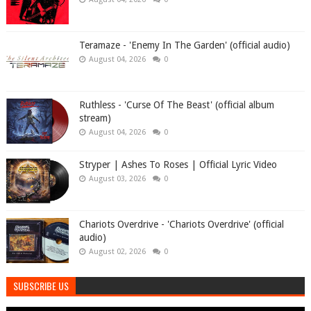
Teramaze - 'Enemy In The Garden' (official audio)
August 04, 2026
0
Ruthless - 'Curse Of The Beast' (official album
stream)
August 04, 2026
0
Stryper | Ashes To Roses | Official Lyric Video
August 03, 2026
0
Chariots Overdrive - 'Chariots Overdrive' (official
audio)
August 02, 2026
0
SUBSCRIBE US