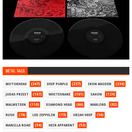
METAL TAGS
(247)
(237)
(234)
MOTORHEAD
DEEP PURPLE
IRON MAIDEN
(167)
(161)
(124)
JUDAS PRIEST
WHITESNAKE
SAXON
(110)
(86)
(82)
MALMSTEEN
DIAMOND HEAD
WARLORD
(78)
(73)
(58)
RUSH
LED ZEPPELIN
URIAH HEEP
(54)
(52)
MANILLA ROAD
HEIR APPARENT