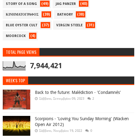
(49)
(40)
STORY OF A SONG
JAG PANZER
(39)
(38)
ΚΙΝΗΜΑΤΟΓΡΑΦΟΣ
BATHORY
(37)
(31)
BLUE OYSTER CULT
VIRGIN STEELE
(4)
MOORCOCK
TOTAL PAGE VIEWS
7,944,421
WEEK'S TOP
Back to the future: Malédiction - 'Condamnés'
Σάββατο, Σεπτεμβρίου 09, 2023
2
Scorpions - 'Loving You Sunday Morning' (Wacken
Open Air 2012)
Σάββατο, Νοεμβρίου 19, 2022
0