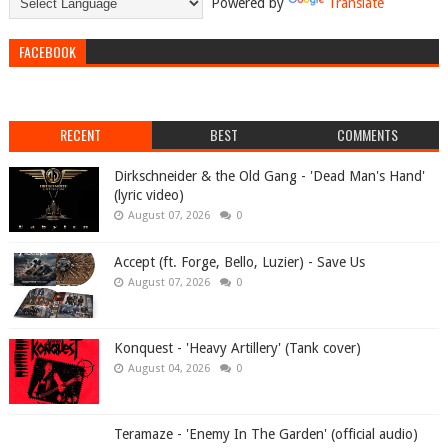
Powered by
Translate
FACEBOOK
RECENT
BEST
COMMENTS
Dirkschneider & the Old Gang - 'Dead Man's Hand'
(lyric video)
August 07, 2026
0
Accept (ft. Forge, Bello, Luzier) - Save Us
August 07, 2026
0
Konquest - 'Heavy Artillery' (Tank cover)
August 04, 2026
0
Teramaze - 'Enemy In The Garden' (official audio)