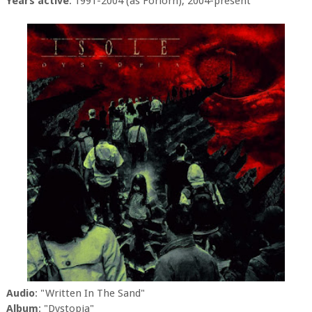
Years active
: 1991-2004 (as Forlorn), 2004-present
Audio
: "Written In The Sand"
Album
: "Dystopia"