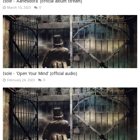
Isole - 'Aanesidora' (official album stream)
March 10, 2023
0
Isole - 'Open Your Mind' (official audio)
February 24, 2023
0