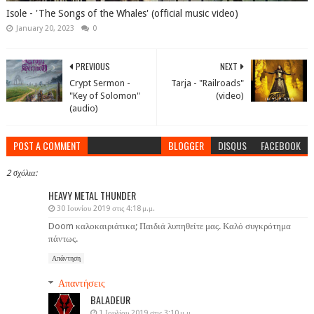
Isole - 'The Songs of the Whales' (official music video)
January 20, 2023
0
PREVIOUS
NEXT
Crypt Sermon -
Tarja - "Railroads"
"Key of Solomon"
(video)
(audio)
POST A COMMENT
BLOGGER
DISQUS
FACEBOOK
2 σχόλια:
HEAVY METAL THUNDER
30 Ιουνίου 2019 στις 4:18 μ.μ.
Doom καλοκαιριάτικα; Παιδιά λυπηθείτε μας. Καλό συγκρότημα
πάντως.
Απάντηση
Απαντήσεις
BALADEUR
1 Ιουλίου 2019 στις 3:10 μ.μ.