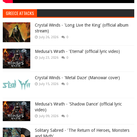
GREECE ATTACKS
Crystal Winds - 'Long Live the King' (official album
stream)
July 26, 2026
0
Medusa's Wrath - 'Eternal' (official lyric video)
July 23, 2026
0
Crystal Winds - 'Metal Daze' (Manowar cover)
July 15, 2026
0
Medusa's Wrath - 'Shadow Dance' (official lyric
video)
July 09, 2026
0
Solitary Sabred - 'The Return of Heroes, Monsters
and Myth'