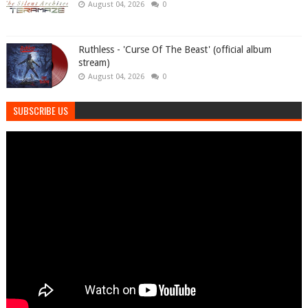
August 04, 2026
0
Ruthless - 'Curse Of The Beast' (official album
stream)
August 04, 2026
0
SUBSCRIBE US