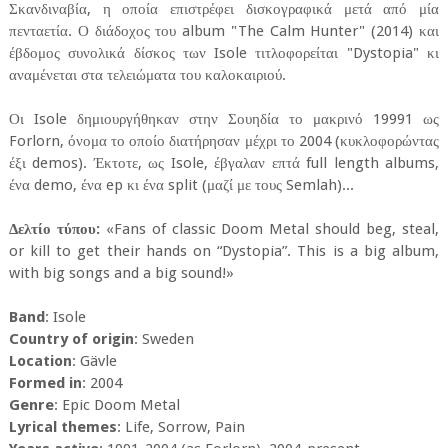
Σκανδιναβία, η οποία επιστρέφει δισκογραφικά μετά από μία
πενταετία. Ο διάδοχος του album "The Calm Hunter" (2014) και
έβδομος συνολικά δίσκος των Isole τιτλοφορείται "Dystopia" κι
αναμένεται στα τελειώματα του καλοκαιριού.
Οι Isole δημιουργήθηκαν στην Σουηδία το μακρινό 19991 ως
Forlorn, όνομα το οποίο διατήρησαν μέχρι το 2004 (κυκλοφορώντας
έξι demos). Έκτοτε, ως Isole, έβγαλαν επτά full length albums,
ένα demo, ένα ep κι ένα split (μαζί με τους Semlah)...
Δελτίο τύπου:
«Fans of classic Doom Metal should beg, steal,
or kill to get their hands on “Dystopia”. This is a big album,
with big songs and a big sound!»
Band
: Isole
Country of origin
: Sweden
Location
: Gävle
Formed in
: 2004
Genre
: Epic Doom Metal
Lyrical themes
: Life, Sorrow, Pain