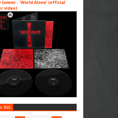
 Iommi - 'World Alone' (official
c video)
AL TAGS