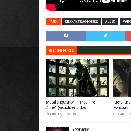
TAGS:
ΕΠΑΝΑΚΥΚΛΟΦΟΡΙΕΣ
AUDIO
MARC
RELATED POSTS
Metal Inquisitor - "Free Fire
Metal Inqu
Zone" (visualizer video)
Evacuatio
June 18, 2020
0
March 06
PREVIOUS