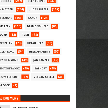
(247)
(237)
ORHEAD
DEEP PURPLE
(234)
(167)
N MAIDEN
JUDAS PRIEST
(161)
(124)
TESNAKE
SAXON
(110)
(86)
MSTEEN
DIAMOND HEAD
(82)
(78)
LORD
RUSH
(73)
(58)
 ZEPPELIN
URIAH HEEP
(54)
(52)
ILLA ROAD
HEIR APPARENT
(49)
(40)
RY OF A SONG
JAG PANZER
(39)
(38)
ΗΜΑΤΟΓΡΑΦΟΣ
BATHORY
(37)
(31)
E OYSTER CULT
VIRGIN STEELE
(4)
RCOCK
L PAGE VIEWS