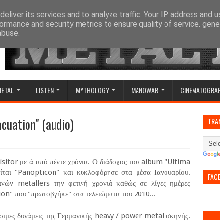
eliver its services and to analyze traffic. Your IP address and 
ormance and security metrics to ensure quality of service, gen
abuse.
METAL
LISTEN
MYTHOLOGY
MANOWAR
CINEMATOGRA
acuation" (audio)
TRA
isitor μετά από πέντε χρόνια. Ο διάδοχος του album "Ultima
είται "Panopticon" και κυκλοφόρησε στα μέσα Ιανουαρίου.
FAC
ανών metallers την φετινή χρονιά καθώς σε λίγες ημέρες
on" που "πρωτοβγήκε" στα τελειώματα του 2010...
γίσιμες δυνάμεις της Γερμανικής heavy / power metal σκηνής.