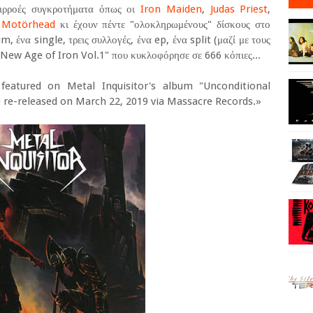
ιρροές συγκροτήματα όπως οι
Iron Maiden
,
Judas Priest
,
,
Motörhead
κι έχουν πέντε "ολοκληρωμένους" δίσκους στο
, ένα single, τρεις συλλογές, ένα ep, ένα split (μαζί με τους
"New Age of Iron Vol.1" που κυκλοφόρησε σε 666 κόπιες...
featured on Metal Inquisitor's album "Unconditional
 re-released on March 22, 2019 via Massacre Records.»