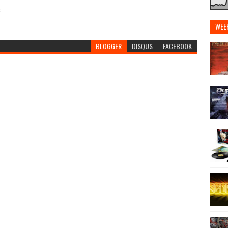
c
WEE
BLOGGER
DISQUS
FACEBOOK