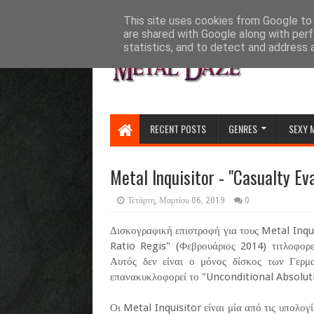
HOME
ABOUT
CONTACT US
This site uses cookies from Google to d
are shared with Google along with perf
statistics, and to detect and address 
RECENT POSTS
GENRES
SEXY 
Metal Inquisitor - "Casualty Ev
Τετάρτη, Μαρτίου 06, 2019
0
Δισκογραφική επιστροφή για τους Metal Inqu
Ratio Regis" (Φεβρουάριος 2014) τιτλοφορ
Αυτός δεν είναι ο μόνος δίσκος των Γερμ
επανακυκλοφορεί το "Unconditional Absoluti
Οι Metal Inquisitor είναι μία από τις υπολο