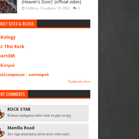
(Heaven's Door)' (official video)
Σάββατο, Νοεμβρίου 19, 2022
2
NDLY SITES & BLOGS
EKology
at This Rock
port365
 Κοπριά
ούλλουμακκα - κουτουρού
Εμφάνιση όλων
ENT COMMENTS
ROCK STAR
Κάποια πράγματα καλό είναι να μην τα αγγ…
Manilla Road
Δεν είχα απαιτήσεις αλλά αυτό είναι καλό…