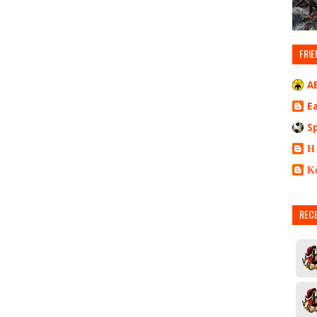
FRIE
A
E
S
Η
Κ
REC