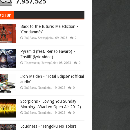
7,957,525
K'S TOP
Back to the future: Malédiction -
'Condamnés'
Σάββατο, Σεπτεμβρίου 09, 2023
2
Pyramid (feat. Renzo Favaro) -
'Instill' (lyric video)
Παρασκευή, Σεπτεμβρίου 08, 2023
0
Iron Maiden - 'Total Eclipse' (official
audio)
Σάββατο, Νοεμβρίου 19, 2022
0
Scorpions - 'Loving You Sunday
Morning' (Wacken Open Air 2012)
Σάββατο, Νοεμβρίου 19, 2022
0
Loudness - 'Tengoku No Tobira