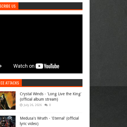
SCRIBE US
ECE ATTACKS
Crystal Winds - 'Long Live the King'
(official album stream)
July 26, 2026
0
Medusa's Wrath - 'Eternal' (official
lyric video)