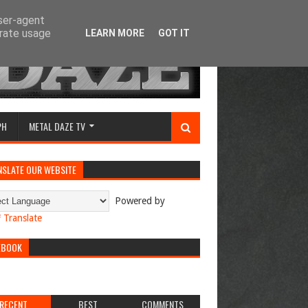
user-agent
erate usage
LEARN MORE
GOT IT
PH
METAL DAZE TV
NSLATE OUR WEBSITE
Powered by
Translate
EBOOK
RECENT
BEST
COMMENTS