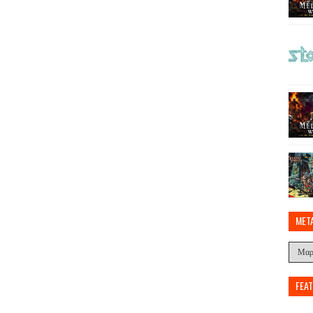
MET
FEA