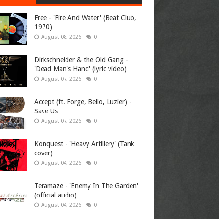
Free - 'Fire And Water' (Beat Club,
1970)
August 08, 2026
0
Dirkschneider & the Old Gang -
'Dead Man's Hand' (lyric video)
August 07, 2026
0
Accept (ft. Forge, Bello, Luzier) -
Save Us
August 07, 2026
0
Konquest - 'Heavy Artillery' (Tank
cover)
August 04, 2026
0
Teramaze - 'Enemy In The Garden'
(official audio)
August 04, 2026
0