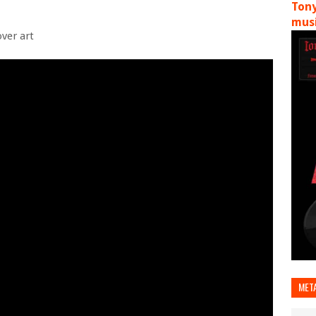
Tony
musi
ver art
MET