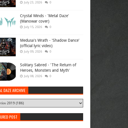
July 23, 2026
0
Crystal Winds - 'Metal Daze'
(Manowar cover)
July 15, 2026
0
Medusa's Wrath - 'Shadow Dance'
(official lyric video)
July 09, 2026
0
Solitary Sabred - 'The Return of
Heroes, Monsters and Myth'
July 08, 2026
0
AL DAZE ARCHIVE
TURED POST