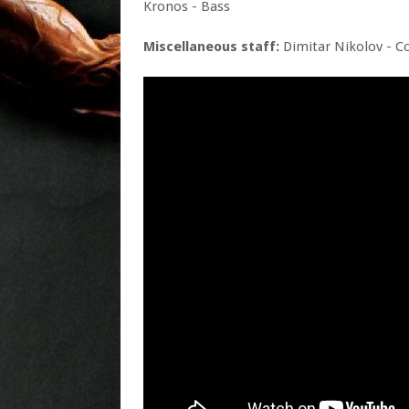
Kronos - Bass
Miscellaneous staff:
Dimitar Nikolov - Co