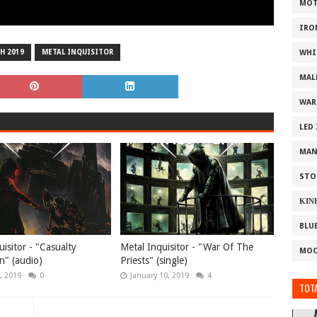
MOT
IRO
H 2019
METAL INQUISITOR
WHI
MAL
WAR
LED
MAN
STO
ΚΙΝ
BLU
isitor - "Casualty
Metal Inquisitor - "War Of The
MOO
n" (audio)
Priests" (single)
, 2019
0
January 10, 2019
4
TOTA