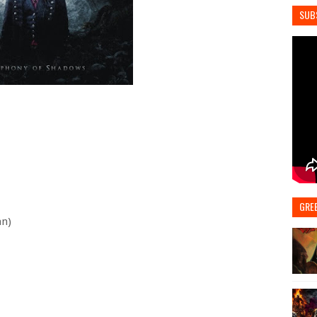
SUB
GRE
an)