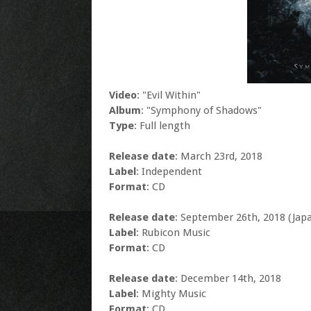
Video
: "Evil Within"
Album
: "Symphony of Shadows"
Type
: Full length
Release date
: March 23rd, 2018
Label
: Independent
Format
: CD
Release date
: September 26th, 2018 (Jap
Label
: Rubicon Music
Format
: CD
Release date
: December 14th, 2018
Label
: Mighty Music
Format
: CD