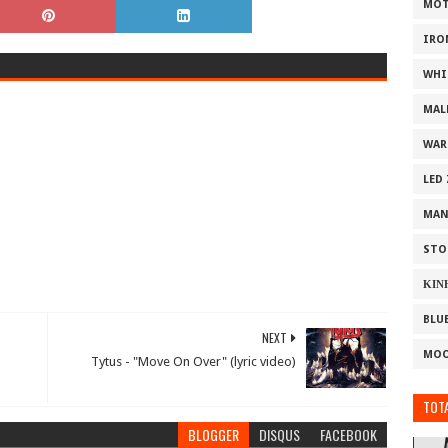
MOT
IRO
WHI
MAL
WAR
LED
MAN
STO
ΚΙΝ
BLU
NEXT
MOO
Tytus - "Move On Over" (lyric video)
TOTA
BLOGGER
DISQUS
FACEBOOK