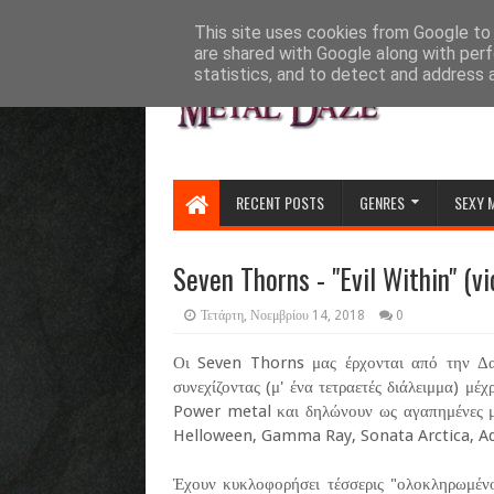
HOME
ABOUT
CONTACT US
This site uses cookies from Google to d
are shared with Google along with perf
statistics, and to detect and address 
RECENT POSTS
GENRES
SEXY 
Seven Thorns - "Evil Within" (vi
Τετάρτη, Νοεμβρίου 14, 2018
0
Οι Seven Thorns μας έρχονται από την Δαν
συνεχίζοντας (μ' ένα τετραετές διάλειμμα) μέ
Power metal και δηλώνουν ως αγαπημένες μ
Helloween, Gamma Ray, Sonata Arctica, A
Έχουν κυκλοφορήσει τέσσερις "ολοκληρωμένο