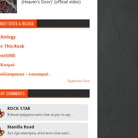
(Heaven's Door)' (official video)
NDLY SITES & BLOGS
EKology
at This Rock
port365
 Κοπριά
ούλλουμακκα - κουτουρού
Εμφάνιση όλων
ENT COMMENTS
ROCK STAR
Κάποια πράγματα καλό είναι να μην τα αγγ…
Manilla Road
Δεν είχα απαιτήσεις αλλά αυτό είναι καλό…