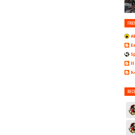
FRIE
A
E
S
Η
Κ
REC