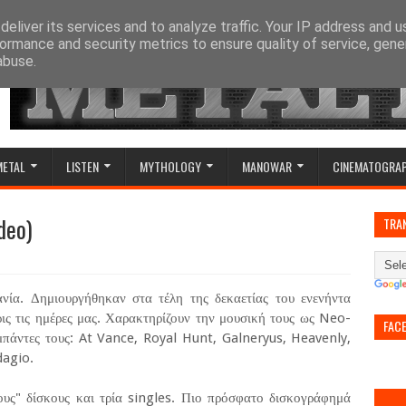
eliver its services and to analyze traffic. Your IP address and 
ormance and security metrics to ensure quality of service, gen
abuse.
METAL
LISTEN
MYTHOLOGY
MANOWAR
CINEMATOGRA
deo)
TRA
ία. Δημιουργήθηκαν στα τέλη της δεκαετίας του ενενήντα
χρις τις ημέρες μας. Χαρακτηρίζουν την μουσική τους ως Neo-
FAC
πάντες τους: At Vance, Royal Hunt, Galneryus, Heavenly,
dagio.
υς" δίσκους και τρία singles. Πιο πρόσφατο δισκογράφημά