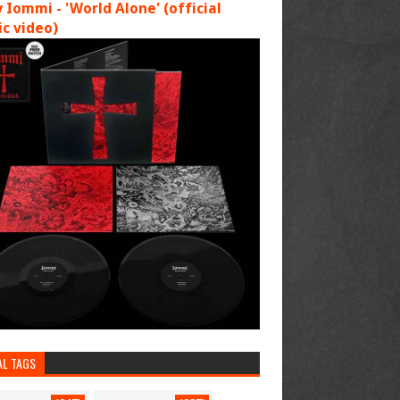
 Iommi - 'World Alone' (official
c video)
AL TAGS