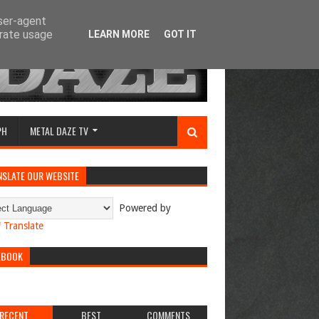
user-agent
erate usage
LEARN MORE
GOT IT
PH
METAL DAZE TV
NSLATE OUR WEBSITE
Powered by
Translate
EBOOK
RECENT
BEST
COMMENTS