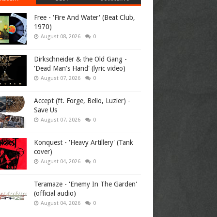
Free - 'Fire And Water' (Beat Club,
1970)
August 08, 2026
0
Dirkschneider & the Old Gang -
'Dead Man's Hand' (lyric video)
August 07, 2026
0
Accept (ft. Forge, Bello, Luzier) -
Save Us
August 07, 2026
0
Konquest - 'Heavy Artillery' (Tank
cover)
August 04, 2026
0
Teramaze - 'Enemy In The Garden'
(official audio)
August 04, 2026
0