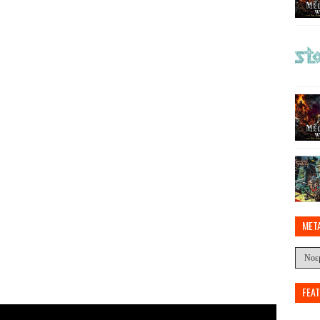
MET
FEA