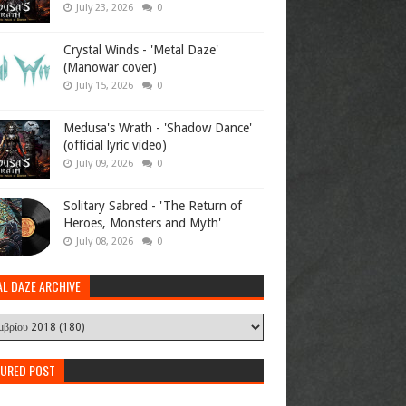
July 23, 2026
0
Crystal Winds - 'Metal Daze'
(Manowar cover)
July 15, 2026
0
Medusa's Wrath - 'Shadow Dance'
(official lyric video)
July 09, 2026
0
Solitary Sabred - 'The Return of
Heroes, Monsters and Myth'
July 08, 2026
0
AL DAZE ARCHIVE
TURED POST