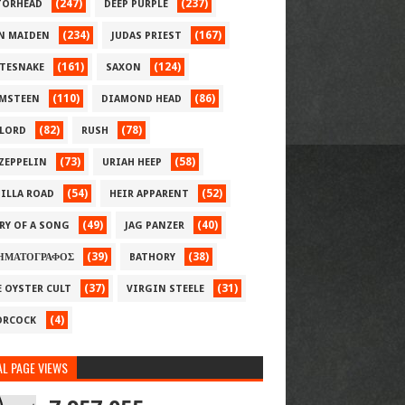
(247)
(237)
ORHEAD
DEEP PURPLE
(234)
(167)
N MAIDEN
JUDAS PRIEST
(161)
(124)
TESNAKE
SAXON
(110)
(86)
MSTEEN
DIAMOND HEAD
(82)
(78)
LORD
RUSH
(73)
(58)
 ZEPPELIN
URIAH HEEP
(54)
(52)
ILLA ROAD
HEIR APPARENT
(49)
(40)
RY OF A SONG
JAG PANZER
(39)
(38)
ΗΜΑΤΟΓΡΑΦΟΣ
BATHORY
(37)
(31)
E OYSTER CULT
VIRGIN STEELE
(4)
RCOCK
L PAGE VIEWS