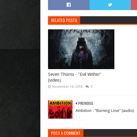
RELATED POSTS
Seven Thorns - "Evil Within"
(video)
November 14, 2018
0
PREVIOUS
Ambition - "Burning Love" (audio)
POST A COMMENT