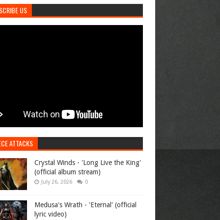
SCRIBE US
ECE ATTACKS
Crystal Winds - 'Long Live the King'
(official album stream)
July 26, 2026
0
Medusa's Wrath - 'Eternal' (official
lyric video)