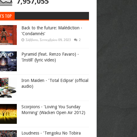
7,957,055
K'S TOP
Back to the future: Malédiction -
'Condamnés'
Σάββατο, Σεπτεμβρίου 09, 2023
2
Pyramid (feat. Renzo Favaro) -
'Instill' (lyric video)
Iron Maiden - 'Total Eclipse' (official
audio)
Scorpions - 'Loving You Sunday
Morning' (Wacken Open Air 2012)
Loudness - 'Tengoku No Tobira