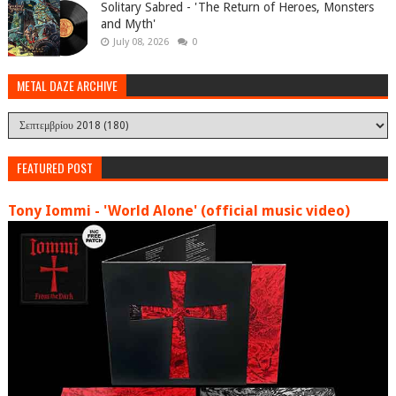
Solitary Sabred - 'The Return of Heroes, Monsters
and Myth'
July 08, 2026
0
METAL DAZE ARCHIVE
FEATURED POST
Tony Iommi - 'World Alone' (official music video)