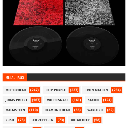
METAL TAGS
(247)
(237)
(234)
MOTORHEAD
DEEP PURPLE
IRON MAIDEN
(167)
(161)
(124)
JUDAS PRIEST
WHITESNAKE
SAXON
(110)
(86)
(82)
MALMSTEEN
DIAMOND HEAD
WARLORD
(78)
(73)
(58)
RUSH
LED ZEPPELIN
URIAH HEEP