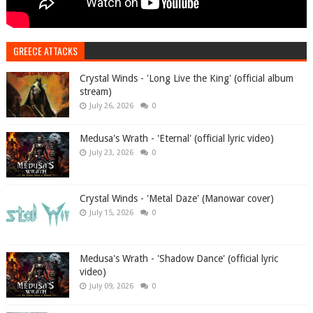
GREECE ATTACKS
Crystal Winds - 'Long Live the King' (official album
stream)
July 26, 2026
0
Medusa's Wrath - 'Eternal' (official lyric video)
July 23, 2026
0
Crystal Winds - 'Metal Daze' (Manowar cover)
July 15, 2026
0
Medusa's Wrath - 'Shadow Dance' (official lyric
video)
July 09, 2026
0