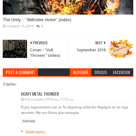
The Unity - "Welcome Home" (video)
October 15, 2019
0
PREVIOUS
NEXT
Conan - "Volt
September 2018
Thrower" (video)
POST A COMMENT
BLOGGER
DISQUS
FACEBOOK
2 σχόλια:
HEAVY METAL THUNDER
4 Σεπτεμβρίου 2018 στις 11:33 π.μ.
Είχες παρουσιάσει και το 1ο άλμπουμ αλλά δεν θυμάμαι αν το είχα
ακούσει. Θα του δώσω μία ευκαιρία.
Απάντηση
Απαντήσεις