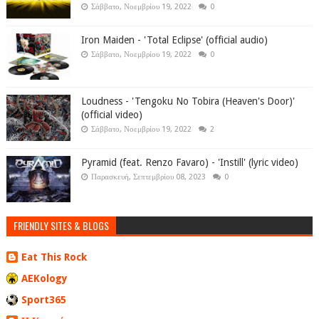
Σάββατο, Νοεμβρίου 19, 2022
0
Iron Maiden - 'Total Eclipse' (official audio)
Σάββατο, Νοεμβρίου 19, 2022
0
Loudness - 'Tengoku No Tobira (Heaven's Door)'
(official video)
Σάββατο, Νοεμβρίου 19, 2022
2
Pyramid (feat. Renzo Favaro) - 'Instill' (lyric video)
Παρασκευή, Σεπτεμβρίου 08, 2023
0
FRIENDLY SITES & BLOGS
Eat This Rock
AEKology
Sport365