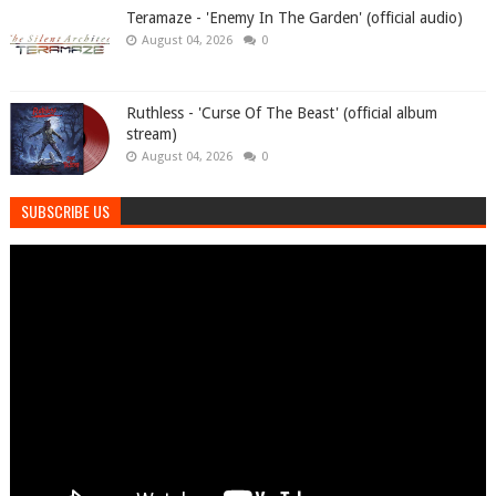
Teramaze - 'Enemy In The Garden' (official audio)
August 04, 2026
0
Ruthless - 'Curse Of The Beast' (official album
stream)
August 04, 2026
0
SUBSCRIBE US