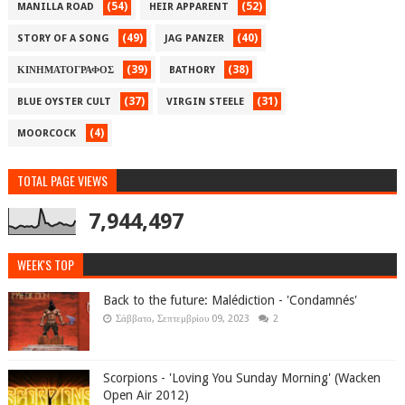
(54)
(52)
MANILLA ROAD
HEIR APPARENT
(49)
(40)
STORY OF A SONG
JAG PANZER
(39)
(38)
ΚΙΝΗΜΑΤΟΓΡΑΦΟΣ
BATHORY
(37)
(31)
BLUE OYSTER CULT
VIRGIN STEELE
(4)
MOORCOCK
TOTAL PAGE VIEWS
7,944,497
WEEK'S TOP
Back to the future: Malédiction - 'Condamnés'
Σάββατο, Σεπτεμβρίου 09, 2023
2
Scorpions - 'Loving You Sunday Morning' (Wacken
Open Air 2012)