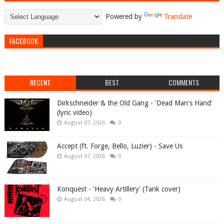
Powered by
Translate
FACEBOOK
RECENT
BEST
COMMENTS
Dirkschneider & the Old Gang - 'Dead Man's Hand'
(lyric video)
August 07, 2026
0
Accept (ft. Forge, Bello, Luzier) - Save Us
August 07, 2026
0
Konquest - 'Heavy Artillery' (Tank cover)
August 04, 2026
0