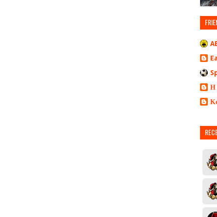
FRIE
A
E
S
Η
Κ
REC