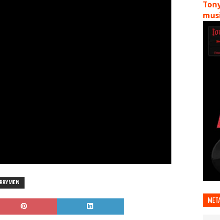
Tony
musi
ERRYMEN
MET