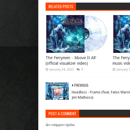
RELATED POSTS
The Ferrymen - 'Above It All'
The Ferrym
(official visualizer video)
music vid
January 24, 2025
0
January 
PREVIOUS
Headless - Frame (feat. Fates Warn
Jim Matheos)
POST A COMMENT
Δεν υπάρχουν σχόλια