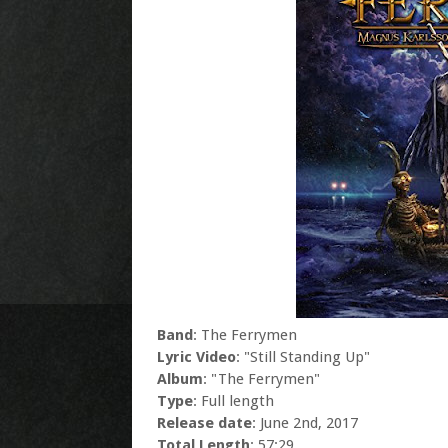
Band
: The Ferrymen
Lyric Video
: "Still Standing Up"
Album
: "The Ferrymen"
Type
: Full length
Release date
: June 2nd, 2017
Total Length
: 57:29