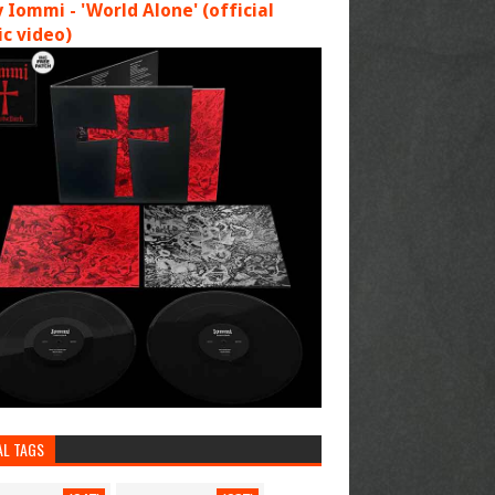
 Iommi - 'World Alone' (official
c video)
AL TAGS