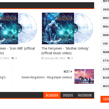
MOT
IRO
WHI
MAL
WAR
LED
en - 'Iron Will' (official
The Ferrymen - 'Mother Unholy'
MAN
eo)
(official music video)
15, 2025
0
January 08, 2025
0
STO
ΚΙΝ
NEXT
ing’s
Seven Kingdoms - Kingslayer (video)
BLU
MOO
BLOGGER
DISQUS
FACEBOOK
TOTA