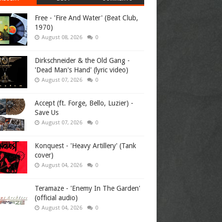
Free - 'Fire And Water' (Beat Club,
1970)
August 08, 2026
0
Dirkschneider & the Old Gang -
'Dead Man's Hand' (lyric video)
August 07, 2026
0
Accept (ft. Forge, Bello, Luzier) -
Save Us
August 07, 2026
0
Konquest - 'Heavy Artillery' (Tank
cover)
August 04, 2026
0
Teramaze - 'Enemy In The Garden'
(official audio)
August 04, 2026
0