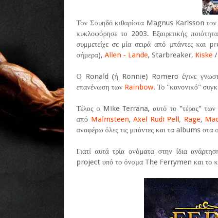
Τον Σουηδό κιθαρίστα Magnus Karlsson τον
κυκλοφόρησε το 2003. Εξαιρετικής ποιότητ
συμμετείχε σε μία σειρά από μπάντες και p
σήμερα),
Allen - Lande
, Starbreaker,
Kiske
/
Ο Ronald (ή Ronnie) Romero έγινε γνωστ
επανένωση των
Rainbow
. Το "κανονικό" συγκ
Τέλος ο Mike Terrana, αυτό το "τέρας" των τ
από
Malmsteen
,
Axel Rudi Pell
,
Rage
,
Mac
αναφέρω όλες τις μπάντες και τα albums στα οπ
Γιατί αυτά τρία ονόματα στην ίδια ανάρτηση
project υπό το όνομα The Ferrymen και το κ