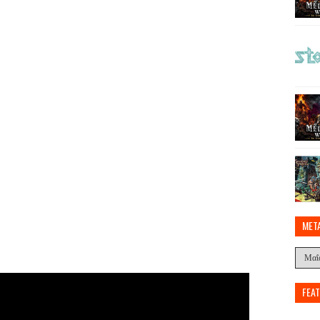
MET
FEA