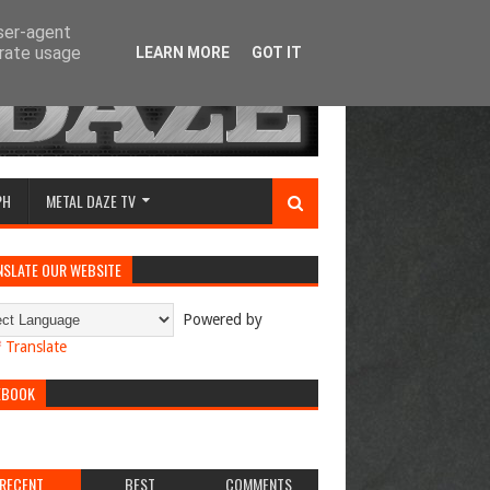
user-agent
erate usage
LEARN MORE
GOT IT
PH
METAL DAZE TV
NSLATE OUR WEBSITE
Powered by
Translate
EBOOK
RECENT
BEST
COMMENTS