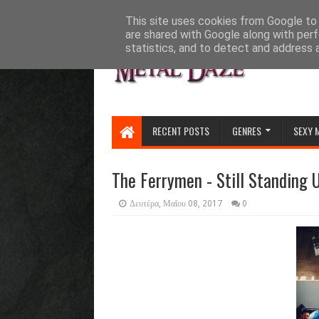
HOME
ABOUT
CONTACT US
This site uses cookies from Google to d
are shared with Google along with perf
statistics, and to detect and address 
RECENT POSTS
GENRES
SEXY 
The Ferrymen - Still Standing U
Δευτέρα, Μαΐου 08, 2017
0