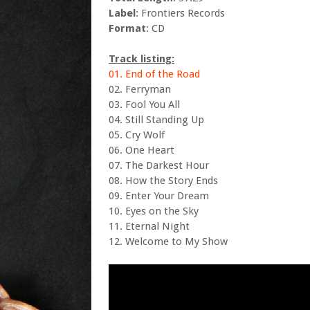
Label
: Frontiers Records
Format
: CD
Track listing:
01. End of the Road
02. Ferryman
03. Fool You All
04. Still Standing Up
05. Cry Wolf
06. One Heart
07. The Darkest Hour
08. How the Story Ends
09. Enter Your Dream
10. Eyes on the Sky
11. Eternal Night
12. Welcome to My Show