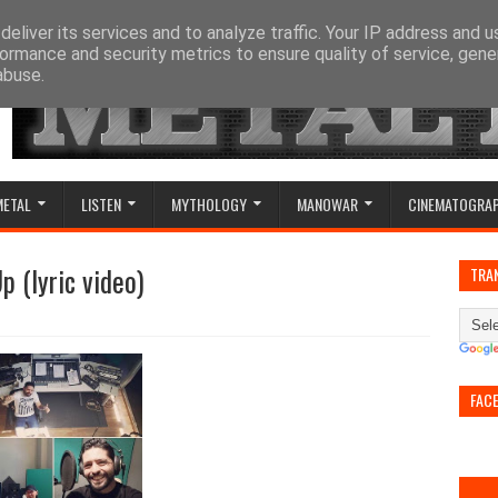
eliver its services and to analyze traffic. Your IP address and 
ormance and security metrics to ensure quality of service, gen
abuse.
METAL
LISTEN
MYTHOLOGY
MANOWAR
CINEMATOGRA
p (lyric video)
TRA
FAC