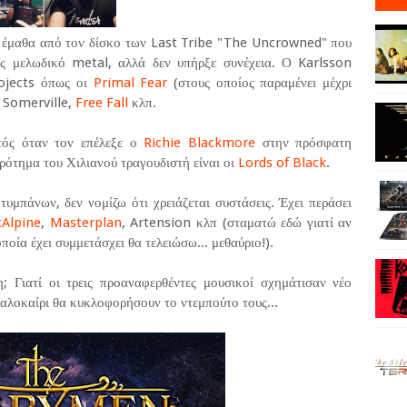
 έμαθα από τον δίσκο των Last Tribe "The Uncrowned" που
ας μελωδικό metal, αλλά δεν υπήρξε συνέχεια. Ο Karlsson
rojects όπως οι
Primal Fear
(στους οποίος παραμένει μέχρι
 Somerville,
Free Fall
κλπ.
ός όταν τον επέλεξε ο
Richie Blackmore
στην πρόσφατη
ρότημα του Χιλιανού τραγουδιστή είναι οι
Lords of Black
.
υμπάνων, δεν νομίζω ότι χρειάζεται συστάσεις. Έχει περάσει
Alpine
,
Masterplan
, Artension κλπ (σταματώ εδώ γιατί αν
οία έχει συμμετάσχει θα τελειώσω... μεθαύριο!).
; Γιατί οι τρεις προαναφερθέντες μουσικοί σχημάτισαν νέο
αλοκαίρι θα κυκλοφορήσουν το ντεμπούτο τους...