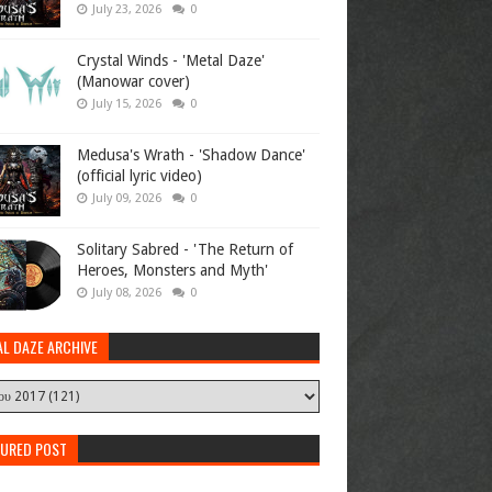
July 23, 2026
0
Crystal Winds - 'Metal Daze'
(Manowar cover)
July 15, 2026
0
Medusa's Wrath - 'Shadow Dance'
(official lyric video)
July 09, 2026
0
Solitary Sabred - 'The Return of
Heroes, Monsters and Myth'
July 08, 2026
0
AL DAZE ARCHIVE
TURED POST