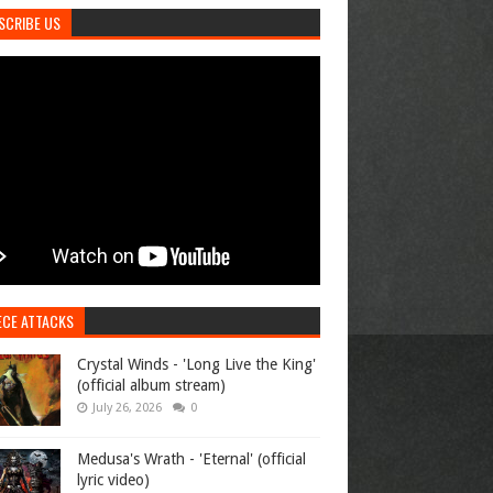
SCRIBE US
ECE ATTACKS
Crystal Winds - 'Long Live the King'
(official album stream)
July 26, 2026
0
Medusa's Wrath - 'Eternal' (official
lyric video)