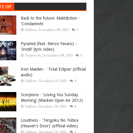
K'S TOP
Back to the future: Malédiction -
'Condamnés'
Σάββατο, Σεπτεμβρίου 09, 2023
2
Pyramid (feat. Renzo Favaro) -
'Instill' (lyric video)
Παρασκευή, Σεπτεμβρίου 08, 2023
0
Iron Maiden - 'Total Eclipse' (official
audio)
Σάββατο, Νοεμβρίου 19, 2022
0
Scorpions - 'Loving You Sunday
Morning' (Wacken Open Air 2012)
Σάββατο, Νοεμβρίου 19, 2022
0
Loudness - 'Tengoku No Tobira
(Heaven's Door)' (official video)
Σάββατο, Νοεμβρίου 19, 2022
2