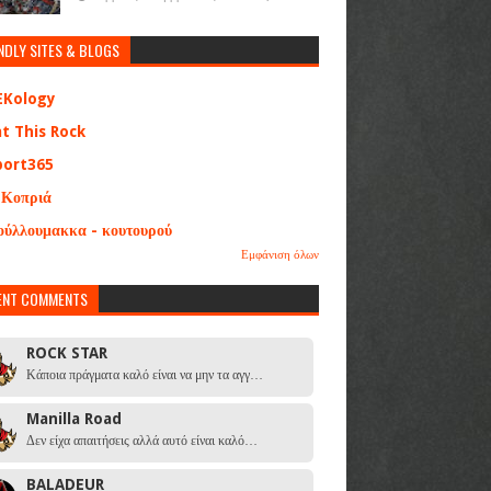
NDLY SITES & BLOGS
EKology
at This Rock
port365
 Κοπριά
ούλλουμακκα - κουτουρού
Εμφάνιση όλων
ENT COMMENTS
ROCK STAR
Κάποια πράγματα καλό είναι να μην τα αγγ…
Manilla Road
Δεν είχα απαιτήσεις αλλά αυτό είναι καλό…
BALADEUR