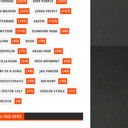
(247)
(237)
ORHEAD
DEEP PURPLE
(234)
(167)
N MAIDEN
JUDAS PRIEST
(161)
(124)
TESNAKE
SAXON
(110)
(86)
MSTEEN
DIAMOND HEAD
(82)
(78)
LORD
RUSH
(73)
(58)
 ZEPPELIN
URIAH HEEP
(54)
(52)
ILLA ROAD
HEIR APPARENT
(49)
(40)
RY OF A SONG
JAG PANZER
(39)
(38)
ΗΜΑΤΟΓΡΑΦΟΣ
BATHORY
(37)
(31)
E OYSTER CULT
VIRGIN STEELE
(4)
RCOCK
L PAGE VIEWS