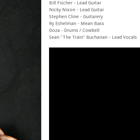
Bill Fischer - Lead Guitar
Nicky Nixon - Lead Guitar
Stephen Cline - Guitarery
Ry Eshelman - Mean Bass
Doza - Drums / Cowbell
Sean "The Train" Buchanan - Lead Vocals