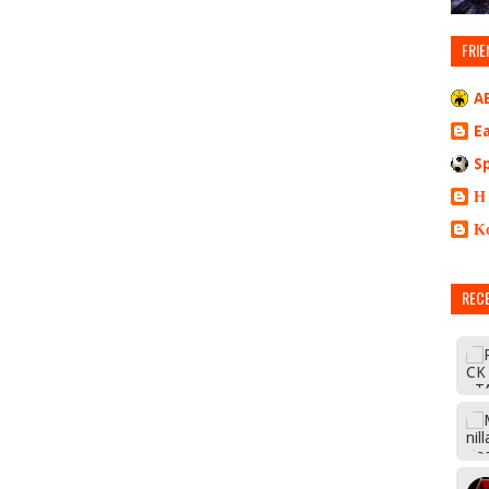
FRIE
A
E
S
Η
Κ
REC