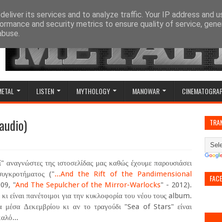
eliver its services and to analyze traffic. Your IP address and 
ormance and security metrics to ensure quality of service, gen
abuse.
METAL
LISTEN
MYTHOLOGY
MANOWAR
CINEMATOGRA
audio)
TRA
ί" αναγνώστες της ιστοσελίδας μας καθώς έχουμε παρουσιάσει
συγκροτήματος ("
...And the Rift of the Pandimensional
FAC
09, "
And The Sepulcher of the Mirror-Warlocks
" - 2012).
ι είναι πανέτοιμοι για την κυκλοφορία του νέου τους album.
α μέσα Δεκεμβρίου κι αν το τραγούδι "Sea of Stars" είναι
αλό...