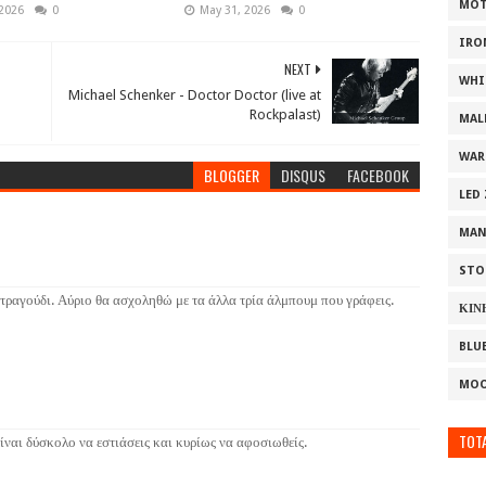
MOT
 2026
0
May 31, 2026
0
IRO
NEXT
WHI
Michael Schenker - Doctor Doctor (live at
Rockpalast)
MAL
WAR
BLOGGER
DISQUS
FACEBOOK
LED
MAN
STO
 τραγούδι. Αύριο θα ασχοληθώ με τα άλλα τρία άλμπουμ που γράφεις.
ΚΙΝ
BLU
MOO
TOTA
ναι δύσκολο να εστιάσεις και κυρίως να αφοσιωθείς.