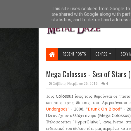
HOME
ABOUT
CONTACT US
This site uses cookies from Google to d
are shared with Google along with perf
statistics, and to detect and address 
RECENT POSTS
GENRES
SEXY 
Mega Colossus - Sea of Stars (
Σάββατο, Νοεμβρίου 26, 2016
4
Τους Colossus ίσως τους θυμούνται οι "πιστο
και τους τρεις δίσκους του Αμερικάνικου 
Undergods
" - 2006, "
Drunk On Blood
" - 20
Πλέον έχουν αλλάξει όνομα (Mega Colossus) κ
Τιτλοφορείται "HyperGlaive", αναμένεται στ
ενδεικτικό του δίσκου τότε μας περιμένει κάτι κ