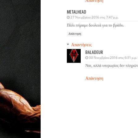
Απάντηση
METALHEAD
27 Νοεμβρίου 2016 στις 7:47 μ.μ.
Πάλι πήραμε δουλειά για το βράδυ.
Απάντηση
Απαντήσεις
BALADEUR
30 Νοεμβρίου 2016 στις 6:31 μ.μ.
Ναι, αλλά υπερωρίες δεν πληρών
Απάντηση