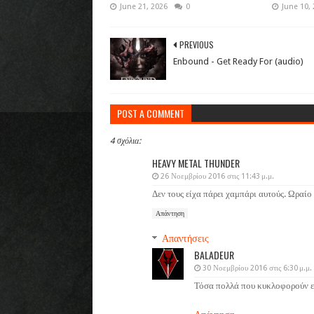
June 21, 2026
0
June 10,
PREVIOUS
Enbound - Get Ready For (audio)
POST A COMMENT
4 σχόλια:
HEAVY METAL THUNDER
26 Νοεμβρίου 2016 στις 11:43 μ.μ.
Δεν τους είχα πάρει χαμπάρι αυτούς. Ωραίο
Απάντηση
Απαντήσεις
BALADEUR
30 Νοεμβρίου 2016 στις 6:30 μ.μ.
Τόσα πολλά που κυκλοφορούν εί