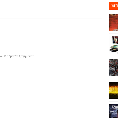
WEE
ω. Να 'μαστε ξηγημένοι!