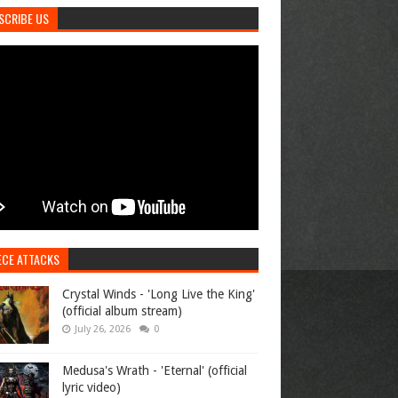
SCRIBE US
ECE ATTACKS
Crystal Winds - 'Long Live the King'
(official album stream)
July 26, 2026
0
Medusa's Wrath - 'Eternal' (official
lyric video)