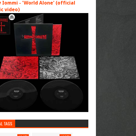
 Iommi - 'World Alone' (official
c video)
AL TAGS