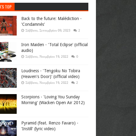
K'S TOP
Back to the future: Malédiction -
'Condamnés'
Σάββατο, Σεπτεμβρίου 09, 2023
2
Iron Maiden - 'Total Eclipse' (official
audio)
Σάββατο, Νοεμβρίου 19, 2022
0
Loudness - 'Tengoku No Tobira
(Heaven's Door)' (official video)
Σάββατο, Νοεμβρίου 19, 2022
2
Scorpions - 'Loving You Sunday
Morning' (Wacken Open Air 2012)
Pyramid (feat. Renzo Favaro) -
'Instill' (lyric video)