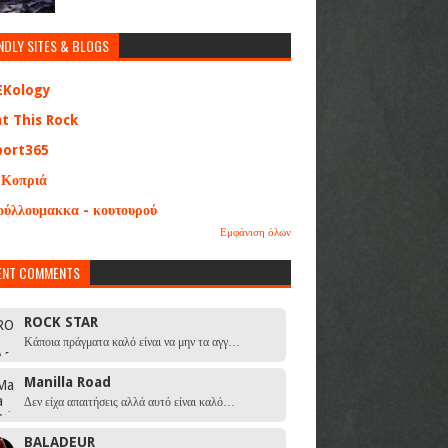
NDLY SITES & BLOGS
EKology
at This Rock
port365
 Κοπριά
ούλλουμακκα - κουτουρού
Εμφάνιση όλων
ENT COMMENTS
ROCK STAR
Κάποια πράγματα καλό είναι να μην τα αγγ…
Manilla Road
Δεν είχα απαιτήσεις αλλά αυτό είναι καλό…
BALADEUR