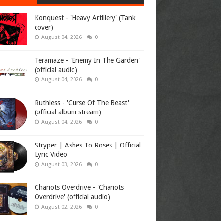
Konquest - 'Heavy Artillery' (Tank
cover)
August 04, 2026
0
Teramaze - 'Enemy In The Garden'
(official audio)
August 04, 2026
0
Ruthless - 'Curse Of The Beast'
(official album stream)
August 04, 2026
0
Stryper | Ashes To Roses | Official
Lyric Video
August 03, 2026
0
Chariots Overdrive - 'Chariots
Overdrive' (official audio)
August 02, 2026
0