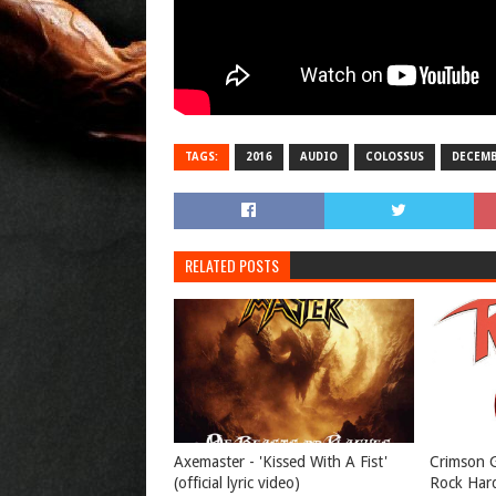
TAGS:
2016
AUDIO
COLOSSUS
DECEMB
RELATED POSTS
Axemaster - 'Kissed With A Fist'
Crimson G
(official lyric video)
Rock Hard