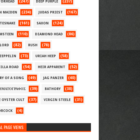
(247)
(237)
ORHEAD
DEEP PURPLE
(234)
(167)
N MAIDEN
JUDAS PRIEST
(161)
(124)
TESNAKE
SAXON
(110)
(86)
MSTEEN
DIAMOND HEAD
(82)
(78)
LORD
RUSH
(73)
(58)
 ZEPPELIN
URIAH HEEP
(54)
(52)
ILLA ROAD
HEIR APPARENT
(49)
(40)
RY OF A SONG
JAG PANZER
(39)
(38)
ΗΜΑΤΟΓΡΑΦΟΣ
BATHORY
(37)
(31)
E OYSTER CULT
VIRGIN STEELE
(4)
RCOCK
L PAGE VIEWS