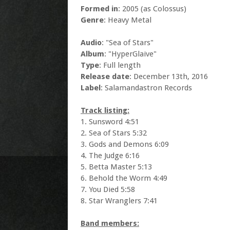
Formed in
: 2005 (as Colossus)
Genre
: Heavy Metal
Audio
: "Sea of Stars"
Album
: "HyperGlaive"
Type
: Full length
Release date
: December 13th, 2016
Label
: Salamandastron Records
Track listing:
1. Sunsword 4:51
2. Sea of Stars 5:32
3. Gods and Demons 6:09
4. The Judge 6:16
5. Betta Master 5:13
6. Behold the Worm 4:49
7. You Died 5:58
8. Star Wranglers 7:41
Band members: