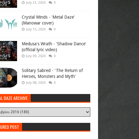
July 23, 2026
0
Crystal Winds - 'Metal Daze'
(Manowar cover)
July 15, 2026
0
Medusa's Wrath - 'Shadow Dance'
(official lyric video)
July 09, 2026
0
Solitary Sabred - 'The Return of
Heroes, Monsters and Myth'
July 08, 2026
0
AL DAZE ARCHIVE
TURED POST