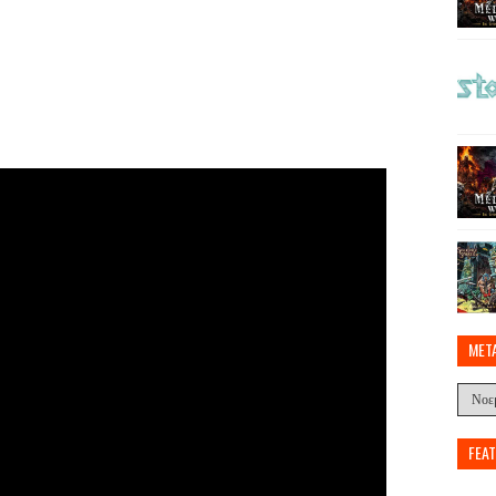
MET
FEA