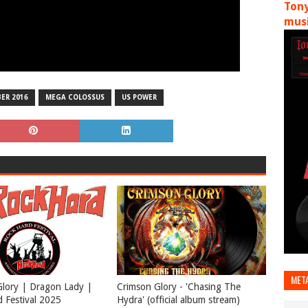
Tony
musi
ER 2016
MEGA COLOSSUS
US POWER
MET
lory | Dragon Lady |
Crimson Glory - 'Chasing The
 Festival 2025
Hydra' (official album stream)