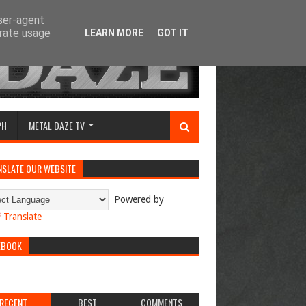
user-agent
erate usage
LEARN MORE
GOT IT
PH
METAL DAZE TV
NSLATE OUR WEBSITE
Powered by
Translate
EBOOK
RECENT
BEST
COMMENTS