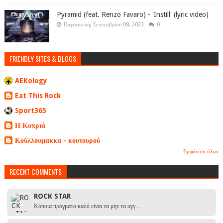
Pyramid (feat. Renzo Favaro) - 'Instill' (lyric video)
Παρασκευή, Σεπτεμβρίου 08, 2023
0
FRIENDLY SITES & BLOGS
AEKology
Eat This Rock
Sport365
Η Κοπριά
Κούλλουμακκα - κουτουρού
Εμφάνιση όλων
RECENT COMMENTS
ROCK STAR
Κάποια πράγματα καλό είναι να μην τα αγγ…