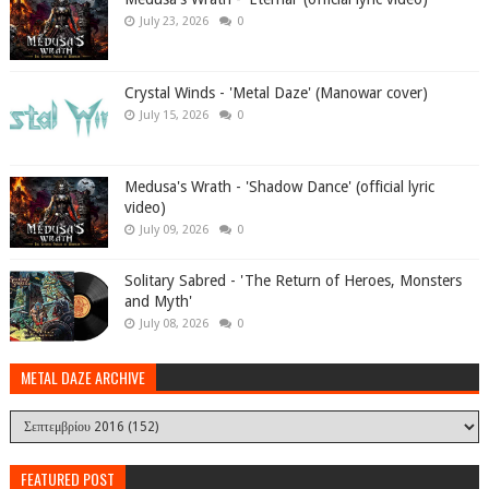
July 23, 2026
0
Crystal Winds - 'Metal Daze' (Manowar cover)
July 15, 2026
0
Medusa's Wrath - 'Shadow Dance' (official lyric
video)
July 09, 2026
0
Solitary Sabred - 'The Return of Heroes, Monsters
and Myth'
July 08, 2026
0
METAL DAZE ARCHIVE
FEATURED POST