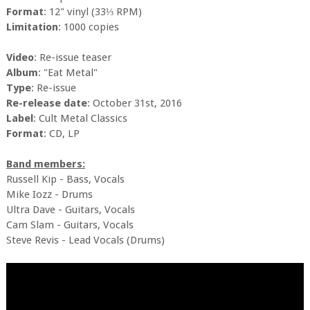
Format
: 12" vinyl (33⅓ RPM)
Limitation
: 1000 copies
Video
: Re-issue teaser
Album
: "Eat Metal"
Type
: Re-issue
Re-release date
: October 31st, 2016
Label
: Cult Metal Classics
Format
: CD, LP
Band members:
Russell Kip - Bass, Vocals
Mike Iozz - Drums
Ultra Dave - Guitars, Vocals
Cam Slam - Guitars, Vocals
Steve Revis - Lead Vocals (Drums)