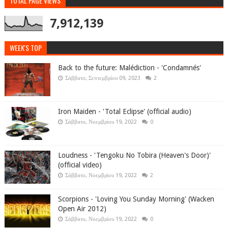
TOTAL PAGE VIEWS
7,912,139
WEEK'S TOP
Back to the future: Malédiction - 'Condamnés'
Σάββατο, Σεπτεμβρίου 09, 2023
2
Iron Maiden - 'Total Eclipse' (official audio)
Σάββατο, Νοεμβρίου 19, 2022
0
Loudness - 'Tengoku No Tobira (Heaven's Door)'
(official video)
Σάββατο, Νοεμβρίου 19, 2022
2
Scorpions - 'Loving You Sunday Morning' (Wacken
Open Air 2012)
Σάββατο, Νοεμβρίου 19, 2022
0