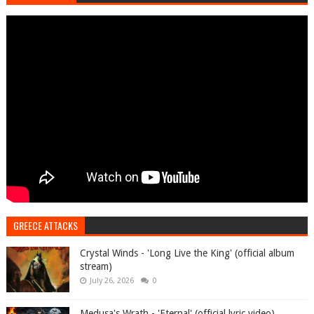
GREECE ATTACKS
Crystal Winds - 'Long Live the King' (official album
stream)
July 26, 2026
0
Medusa's Wrath - 'Eternal' (official lyric video)