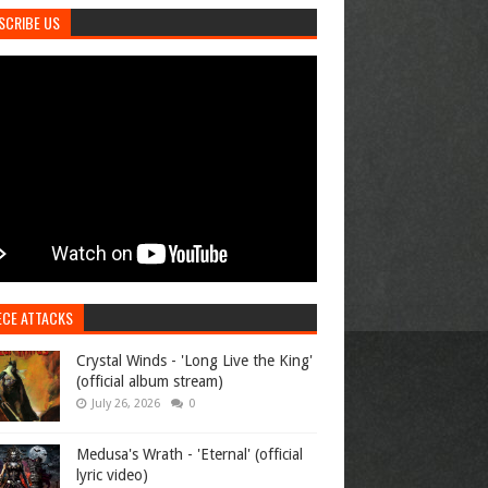
SCRIBE US
ECE ATTACKS
Crystal Winds - 'Long Live the King'
(official album stream)
July 26, 2026
0
Medusa's Wrath - 'Eternal' (official
lyric video)