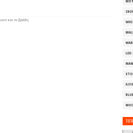
MOT
IRO
κανε και το βράδυ;
WHI
MAL
WAR
LED
MAN
STO
ΚΙΝ
BLU
MOO
TOTA