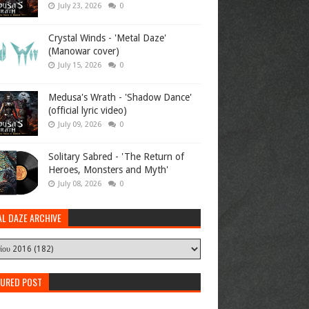
July 23, 2026
0
Crystal Winds - 'Metal Daze'
(Manowar cover)
July 15, 2026
0
Medusa's Wrath - 'Shadow Dance'
(official lyric video)
July 09, 2026
0
Solitary Sabred - 'The Return of
Heroes, Monsters and Myth'
July 08, 2026
0
AL DAZE ARCHIVE
TURED POST