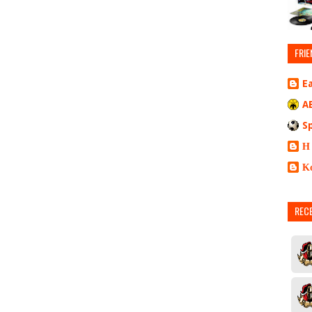
FRIE
E
A
S
Η
Κ
REC