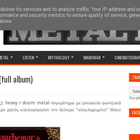
eliver its services and to analyze traffic. Your IP address and 
ormance and security metrics to ensure quality of service, gen
abuse.
METAL
LISTEN
MYTHOLOGY
MANOWAR
CINEMATOGRA
full album)
TRA
ς): heavy / doom metal συγκρότημα με γυναικεία φωνητικά
Προ μηνός κυκλοφόρησαν τον δεύτερο "ολοκληρωμένο" δίσκο
FAC