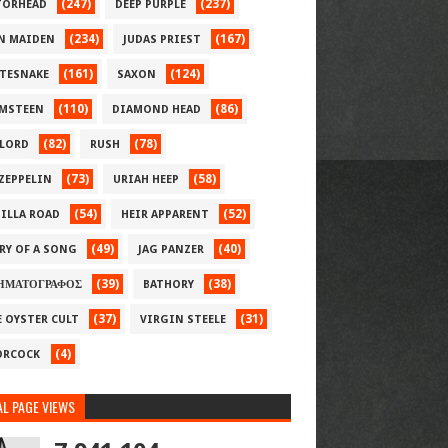
(247)
(237)
ORHEAD
DEEP PURPLE
(234)
(167)
N MAIDEN
JUDAS PRIEST
(161)
(124)
TESNAKE
SAXON
(110)
(86)
MSTEEN
DIAMOND HEAD
(82)
(78)
LORD
RUSH
(73)
(58)
 ZEPPELIN
URIAH HEEP
(54)
(52)
ILLA ROAD
HEIR APPARENT
(49)
(40)
RY OF A SONG
JAG PANZER
(39)
(38)
ΗΜΑΤΟΓΡΑΦΟΣ
BATHORY
(37)
(31)
E OYSTER CULT
VIRGIN STEELE
(4)
RCOCK
L PAGE VIEWS