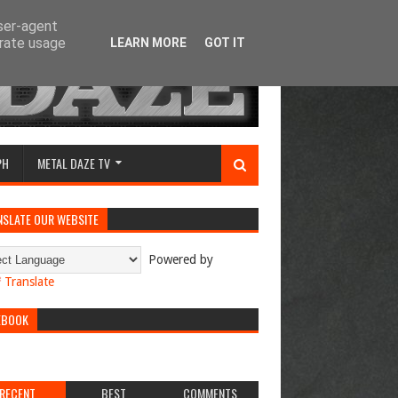
user-agent
erate usage
LEARN MORE
GOT IT
PH
METAL DAZE TV
NSLATE OUR WEBSITE
Powered by
Translate
EBOOK
RECENT
BEST
COMMENTS