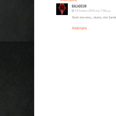
BALADEUR
19 Ιουλίου 2016 στις 7:50 μ.μ.
Αυτό που σου... έκανε, στο ξανά
Απάντηση