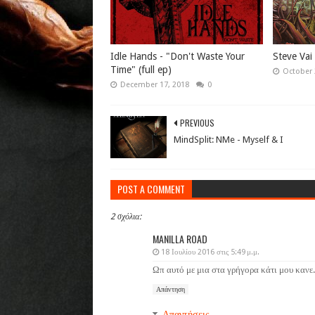
Idle Hands - "Don't Waste Your
Steve Vai
Time" (full ep)
October 
December 17, 2018
0
PREVIOUS
MindSplit: NMe - Myself & I
POST A COMMENT
2 σχόλια:
MANILLA ROAD
18 Ιουλίου 2016 στις 5:49 μ.μ.
Ωπ αυτό με μια στα γρήγορα κάτι μου κανε
Απάντηση
Απαντήσεις