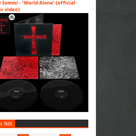
 Iommi - 'World Alone' (official
c video)
AL TAGS