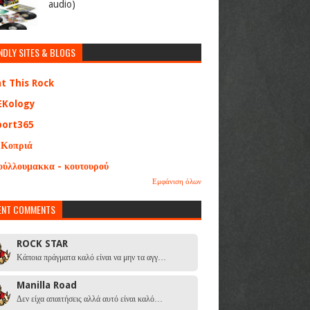
audio)
NDLY SITES & BLOGS
at This Rock
EKology
port365
 Κοπριά
ούλλουμακκα - κουτουρού
Εμφάνιση όλων
ENT COMMENTS
ROCK STAR
Κάποια πράγματα καλό είναι να μην τα αγγ…
Manilla Road
Δεν είχα απαιτήσεις αλλά αυτό είναι καλό…