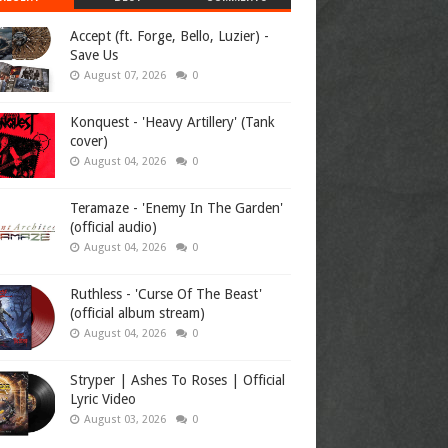
Accept (ft. Forge, Bello, Luzier) -
Save Us
August 07, 2026
0
Konquest - 'Heavy Artillery' (Tank
cover)
August 04, 2026
0
Teramaze - 'Enemy In The Garden'
(official audio)
August 04, 2026
0
Ruthless - 'Curse Of The Beast'
(official album stream)
August 04, 2026
0
Stryper | Ashes To Roses | Official
Lyric Video
August 03, 2026
0