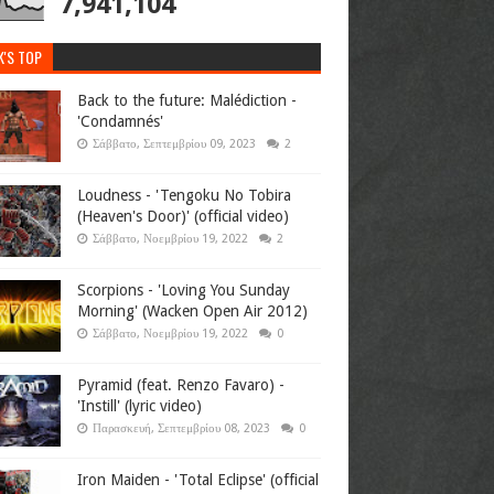
7,941,104
K'S TOP
Back to the future: Malédiction -
'Condamnés'
Σάββατο, Σεπτεμβρίου 09, 2023
2
Loudness - 'Tengoku No Tobira
(Heaven's Door)' (official video)
Σάββατο, Νοεμβρίου 19, 2022
2
Scorpions - 'Loving You Sunday
Morning' (Wacken Open Air 2012)
Σάββατο, Νοεμβρίου 19, 2022
0
Pyramid (feat. Renzo Favaro) -
'Instill' (lyric video)
Παρασκευή, Σεπτεμβρίου 08, 2023
0
Iron Maiden - 'Total Eclipse' (official