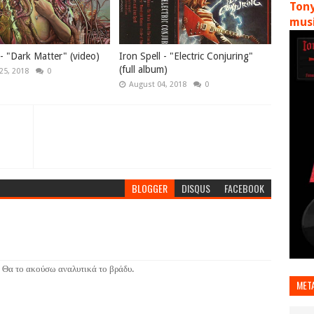
Tony
musi
 - "Dark Matter" (video)
Iron Spell - "Electric Conjuring"
(full album)
25, 2018
0
August 04, 2018
0
BLOGGER
DISQUS
FACEBOOK
. Θα το ακούσω αναλυτικά το βράδυ.
MET