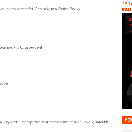
Tony
ινούριο τους τα σπάει. Από εσάς τους έμαθα. Θενκς.
musi
έωσή μας κι όλα τα συναφή!
γούδι.
MET
 "ξεγελάει", υπό την έννοια ότι παραπέμπει σε άλλου είδους μουσική...