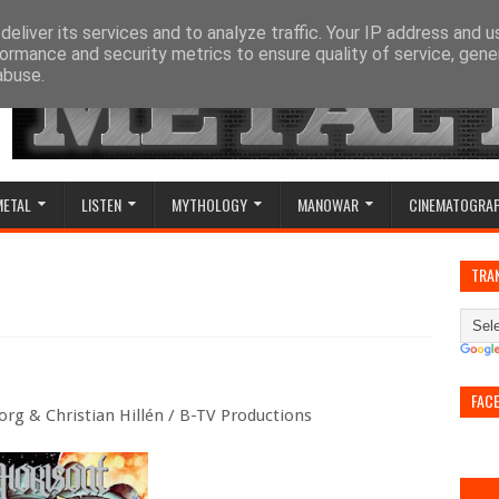
eliver its services and to analyze traffic. Your IP address and 
ormance and security metrics to ensure quality of service, gen
abuse.
METAL
LISTEN
MYTHOLOGY
MANOWAR
CINEMATOGRA
TRA
FAC
rg & Christian Hillén / B-TV Productions