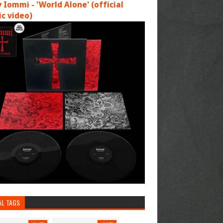
 Iommi - 'World Alone' (official
c video)
AL TAGS