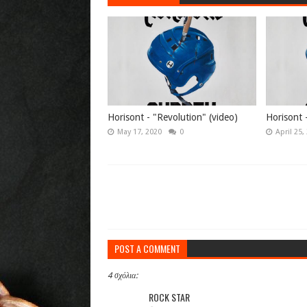
Horisont - "Revolution" (video)
Horisont 
May 17, 2020
0
April 25,
POST A COMMENT
4 σχόλια:
ROCK STAR