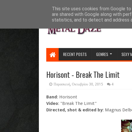
HOME
ABOUT
CONTACT US
This site uses cookies from Google to d
are shared with Google along with perf
statistics, and to detect and address 
RECENT POSTS
GENRES
SEXY 
Horisont - Break The Limit
Παρασκευή, Οκτωβρίου 30, 2015
4
Band
: Horisont
Video
: "Break The Limit"
Directed, shot & edited by
: Magnus Delbo