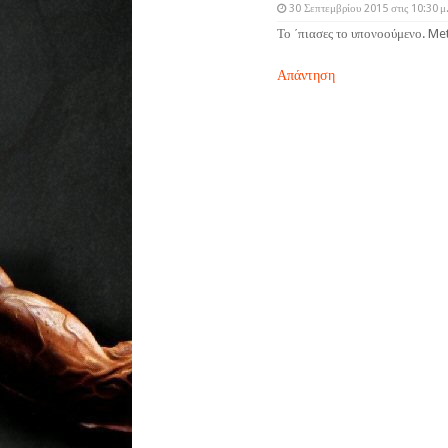
30 Σεπτεμβρίου 2015 στις 10:30 μ
Το ΄πιασες το υπονοούμενο. Me
Απάντηση