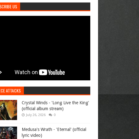
SCRIBE US
ECE ATTACKS
Crystal Winds - 'Long Live the King'
(official album stream)
July 26, 2026
0
Medusa's Wrath - 'Eternal' (official
lyric video)