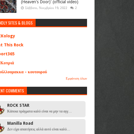
(Heaven's Door)' (official video)
Σάββατο, Νοεμβρίου 19, 2022
2
NDLY SITES & BLOGS
EKology
at This Rock
port365
 Κοπριά
ούλλουμακκα - κουτουρού
Εμφάνιση όλων
ENT COMMENTS
ROCK STAR
Κάποια πράγματα καλό είναι να μην τα αγγ…
Manilla Road
Δεν είχα απαιτήσεις αλλά αυτό είναι καλό…