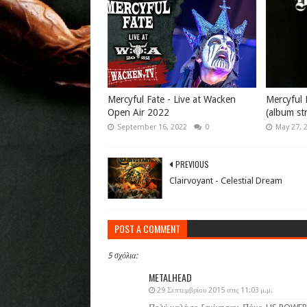
Mercyful Fate - Live at Wacken
Mercyful 
Open Air 2022
(album st
September 16, 2022
0
May 27, 
PREVIOUS
Clairvoyant - Celestial Dream
POST A COMMENT
5 σχόλια:
METALHEAD
29 Σεπτεμβρίου 2015 στις 11:03 μ.μ.