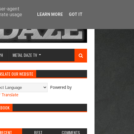
user-agent
erate usage
LEARN MORE
GOT IT
PH
METAL DAZE TV
NSLATE OUR WEBSITE
Powered by
Translate
EBOOK
RECENT
BEST
COMMENTS