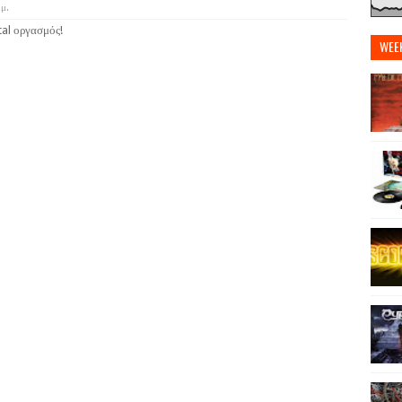
.μ.
tal οργασμός!
WEE