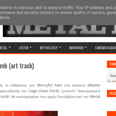
eliver its services and to analyze traffic. Your IP address and 
ormance and security metrics to ensure quality of service, gen
abuse.
METAL
LISTEN
MYTHOLOGY
MANOWAR
CINEMATOGRA
mb (art track)
TRA
 οι κιθαρίστες των Mercyful Fate στα κλασικά albums
τραγουδιστής των Cage (Sean Peck) "χτυπούν" δισκογραφικά
FAC
 Tomb" θα κυκλοφορήσει στις αρχές Οκτωβρίου από την Metal