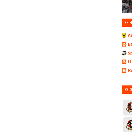
FRIE
A
E
S
Η
Κ
REC