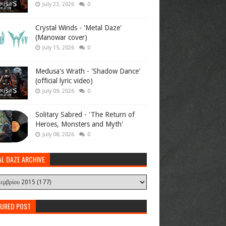
July 23, 2026
0
Crystal Winds - 'Metal Daze'
(Manowar cover)
July 15, 2026
0
Medusa's Wrath - 'Shadow Dance'
(official lyric video)
July 09, 2026
0
Solitary Sabred - 'The Return of
Heroes, Monsters and Myth'
July 08, 2026
0
AL DAZE ARCHIVE
TURED POST