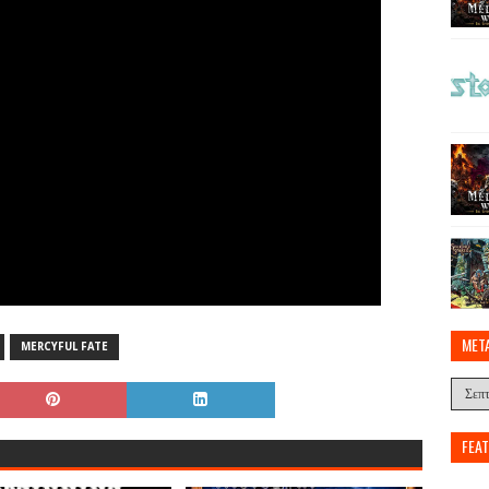
MET
MERCYFUL FATE
FEA