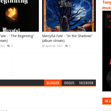
Tony
musi
Fate - "The Beginning"
Mercyful Fate - "In the Shadows"
ream)
(album stream)
2021
0
April 06, 2021
0
BLOGGER
DISQUS
FACEBOOK
MET