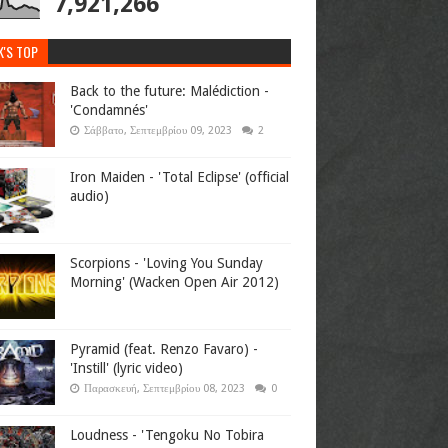
7,921,266
K'S TOP
Back to the future: Malédiction -
'Condamnés'
Σάββατο, Σεπτεμβρίου 09, 2023
2
Iron Maiden - 'Total Eclipse' (official
audio)
Scorpions - 'Loving You Sunday
Morning' (Wacken Open Air 2012)
Pyramid (feat. Renzo Favaro) -
'Instill' (lyric video)
Παρασκευή, Σεπτεμβρίου 08, 2023
0
Loudness - 'Tengoku No Tobira