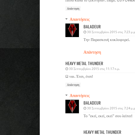
Πολύ καλά το ξεκίνησαν. Πάμε. US POWER 
Απάντηση
Απαντήσεις
BALADEUR
30 Σεπτεμβρίου 2015 στις 7:23 μ.μ
Την Παρασκευή κυκλοφορεί.
Απάντηση
HEAVY METAL THUNDER
30 Σεπτεμβρίου 2015 στις 11:17 π.μ.
Ω ναι. Έτσι, έτσι!
Απάντηση
Απαντήσεις
BALADEUR
30 Σεπτεμβρίου 2015 στις 7:24 μ.μ
Το "εκεί, εκεί, εκεί" σου λείπει!
HEAVY METAL THUNDER