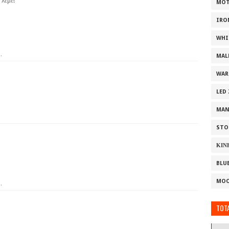
λέμε!
MOT
IRO
WHI
.
MAL
WAR
LED
MAN
STO
ΚΙΝ
BLU
MOO
.
TOTA