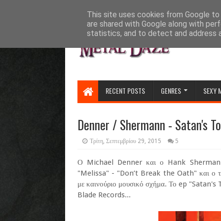
HOME
ABOUT
CONTACT US
This site uses cookies from Google to d
are shared with Google along with perf
statistics, and to detect and address 
RECENT POSTS
GENRES
SEXY 
Denner / Shermann - Satan's To
Τρίτη, Σεπτεμβρίου 29, 2015
5
Ο Michael Denner και ο Hank Shermann,
"Melissa" - "Don’t Break the Oath" και ο 
με καινούριο μουσικό σχήμα. Το ep "Satan's
Blade Records...