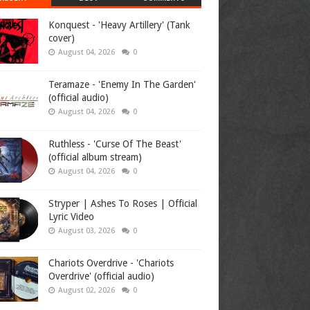
Konquest - 'Heavy Artillery' (Tank
cover)
August 04, 2026
0
Teramaze - 'Enemy In The Garden'
(official audio)
August 04, 2026
0
Ruthless - 'Curse Of The Beast'
(official album stream)
August 04, 2026
0
Stryper | Ashes To Roses | Official
Lyric Video
August 03, 2026
0
Chariots Overdrive - 'Chariots
Overdrive' (official audio)
August 02, 2026
0