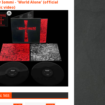
 Iommi - 'World Alone' (official
c video)
AL TAGS