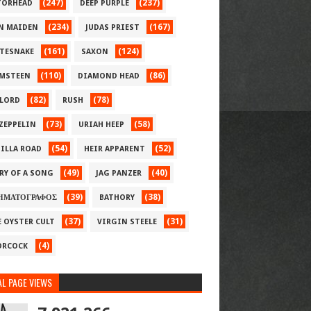
(247)
(237)
ORHEAD
DEEP PURPLE
(234)
(167)
N MAIDEN
JUDAS PRIEST
(161)
(124)
TESNAKE
SAXON
(110)
(86)
MSTEEN
DIAMOND HEAD
(82)
(78)
LORD
RUSH
(73)
(58)
 ZEPPELIN
URIAH HEEP
(54)
(52)
ILLA ROAD
HEIR APPARENT
(49)
(40)
RY OF A SONG
JAG PANZER
(39)
(38)
ΗΜΑΤΟΓΡΑΦΟΣ
BATHORY
(37)
(31)
E OYSTER CULT
VIRGIN STEELE
(4)
RCOCK
L PAGE VIEWS