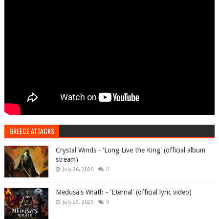
GREECE ATTACKS
Crystal Winds - 'Long Live the King' (official album
stream)
July 26, 2026
0
Medusa's Wrath - 'Eternal' (official lyric video)
July 23, 2026
0