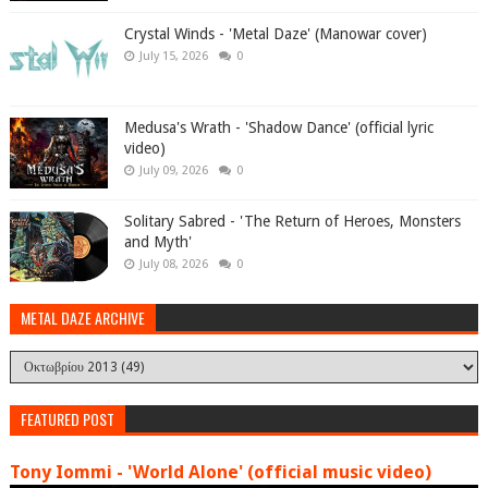
Crystal Winds - 'Metal Daze' (Manowar cover)
July 15, 2026
0
Medusa's Wrath - 'Shadow Dance' (official lyric
video)
July 09, 2026
0
Solitary Sabred - 'The Return of Heroes, Monsters
and Myth'
July 08, 2026
0
METAL DAZE ARCHIVE
FEATURED POST
Tony Iommi - 'World Alone' (official music video)