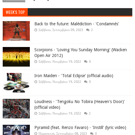
WEEK'S TOP
Back to the future: Malédiction - 'Condamnés'
Σάββατο, Σεπτεμβρίου 09, 2023
2
Scorpions - 'Loving You Sunday Morning' (Wacken
Open Air 2012)
Σάββατο, Νοεμβρίου 19, 2022
0
Iron Maiden - 'Total Eclipse' (official audio)
Σάββατο, Νοεμβρίου 19, 2022
0
Loudness - 'Tengoku No Tobira (Heaven's Door)'
(official video)
Σάββατο, Νοεμβρίου 19, 2022
2
Pyramid (feat. Renzo Favaro) - 'Instill' (lyric video)
Παρασκευή, Σεπτεμβρίου 08, 2023
0