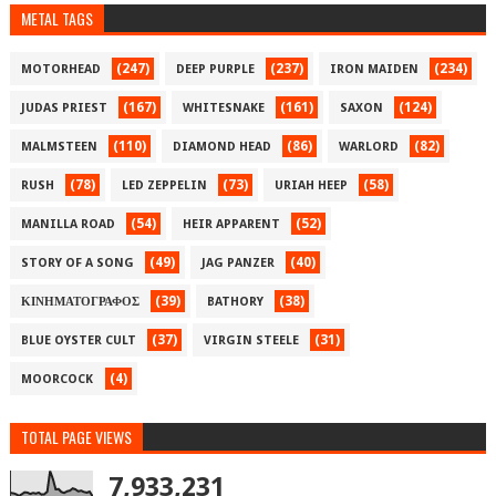
METAL TAGS
(247)
(237)
(234)
MOTORHEAD
DEEP PURPLE
IRON MAIDEN
(167)
(161)
(124)
JUDAS PRIEST
WHITESNAKE
SAXON
(110)
(86)
(82)
MALMSTEEN
DIAMOND HEAD
WARLORD
(78)
(73)
(58)
RUSH
LED ZEPPELIN
URIAH HEEP
(54)
(52)
MANILLA ROAD
HEIR APPARENT
(49)
(40)
STORY OF A SONG
JAG PANZER
(39)
(38)
ΚΙΝΗΜΑΤΟΓΡΑΦΟΣ
BATHORY
(37)
(31)
BLUE OYSTER CULT
VIRGIN STEELE
(4)
MOORCOCK
TOTAL PAGE VIEWS
7,933,231