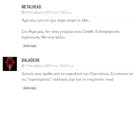
METALHEAD
6 Οκτωβρίου 2013 στις 7:23 μ.μ.
Άμα λέω εγώ ότι έχει πάρει φόρα το site...
Στο θέμα μας, δεν τους γνώριζα τους Coven. Ενδιαφέρουσα
περίπτωση. Θα τους ψάξω.
Απάντηση
BALADEUR
7 Οκτωβρίου 2013 στις 10:25 π.μ.
Αυτούς τους έμαθα από τα περιοδικά του Τζανετάτου. Σε κάποια απ'
τις "περιπτερίσιες" συλλογές είχε και το ντεμπούτο τους!
Απάντηση