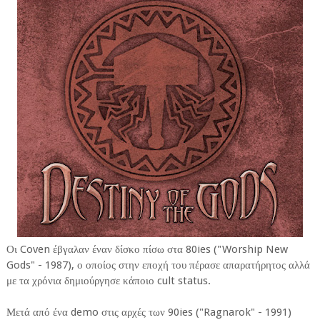
Οι Coven έβγαλαν έναν δίσκο πίσω στα 80ies ("Worship New
Gods" - 1987), ο οποίος στην εποχή του πέρασε απαρατήρητος αλλά
με τα χρόνια δημιούργησε κάποιο cult status.
Μετά από ένα demo στις αρχές των 90ies ("Ragnarok" - 1991)