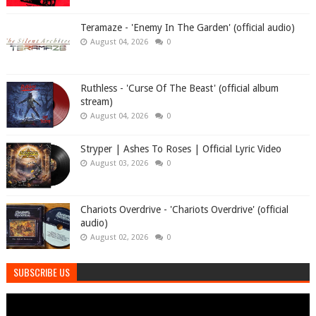
Teramaze - 'Enemy In The Garden' (official audio)
August 04, 2026
0
Ruthless - 'Curse Of The Beast' (official album
stream)
August 04, 2026
0
Stryper | Ashes To Roses | Official Lyric Video
August 03, 2026
0
Chariots Overdrive - 'Chariots Overdrive' (official
audio)
August 02, 2026
0
SUBSCRIBE US