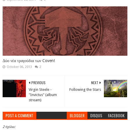
Δύο νέα τραγούδια των Coven!
October 06, 2013
2
PREVIOUS
NEXT
Virgin Steele -
Following the Stars
"Invictus" (album
stream)
POST A COMMENT
BLOGGER
DISQUS
FACEBOOK
2 σχόλια: