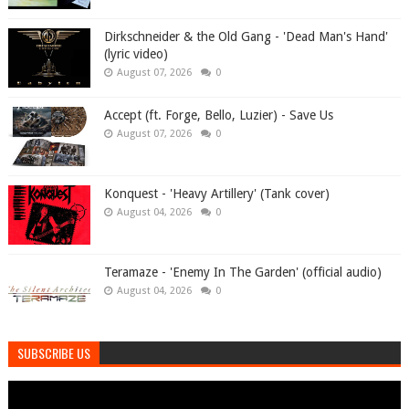
Dirkschneider & the Old Gang - 'Dead Man's Hand'
(lyric video)
August 07, 2026
0
Accept (ft. Forge, Bello, Luzier) - Save Us
August 07, 2026
0
Konquest - 'Heavy Artillery' (Tank cover)
August 04, 2026
0
Teramaze - 'Enemy In The Garden' (official audio)
August 04, 2026
0
SUBSCRIBE US