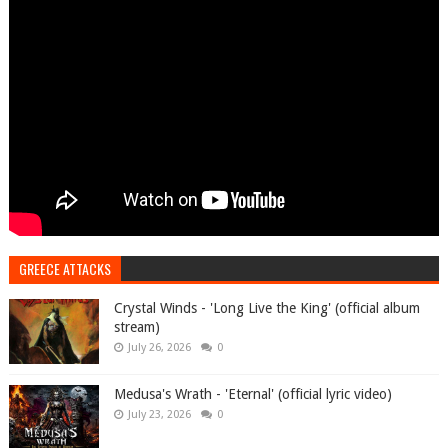
GREECE ATTACKS
Crystal Winds - 'Long Live the King' (official album
stream)
July 26, 2026
0
Medusa's Wrath - 'Eternal' (official lyric video)
July 23, 2026
0