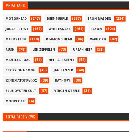
METAL TAGS
(247)
(237)
(234)
MOTORHEAD
DEEP PURPLE
IRON MAIDEN
(167)
(161)
(124)
JUDAS PRIEST
WHITESNAKE
SAXON
(110)
(86)
(82)
MALMSTEEN
DIAMOND HEAD
WARLORD
(78)
(73)
(58)
RUSH
LED ZEPPELIN
URIAH HEEP
(54)
(52)
MANILLA ROAD
HEIR APPARENT
(49)
(40)
STORY OF A SONG
JAG PANZER
(39)
(38)
ΚΙΝΗΜΑΤΟΓΡΑΦΟΣ
BATHORY
(37)
(31)
BLUE OYSTER CULT
VIRGIN STEELE
(4)
MOORCOCK
TOTAL PAGE VIEWS