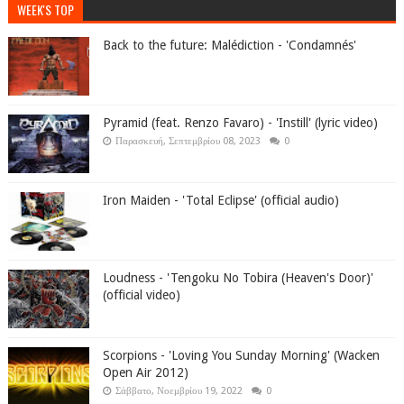
WEEK'S TOP
Back to the future: Malédiction - 'Condamnés'
Pyramid (feat. Renzo Favaro) - 'Instill' (lyric video)
Παρασκευή, Σεπτεμβρίου 08, 2023
0
Iron Maiden - 'Total Eclipse' (official audio)
Loudness - 'Tengoku No Tobira (Heaven's Door)'
(official video)
Scorpions - 'Loving You Sunday Morning' (Wacken
Open Air 2012)
Σάββατο, Νοεμβρίου 19, 2022
0