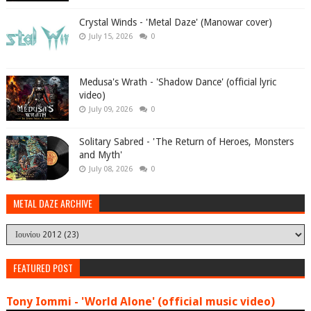
Crystal Winds - 'Metal Daze' (Manowar cover)
July 15, 2026
0
Medusa's Wrath - 'Shadow Dance' (official lyric
video)
July 09, 2026
0
Solitary Sabred - 'The Return of Heroes, Monsters
and Myth'
July 08, 2026
0
METAL DAZE ARCHIVE
FEATURED POST
Tony Iommi - 'World Alone' (official music video)