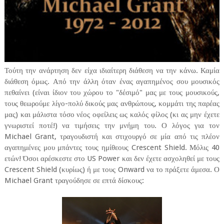
Τούτη την ανάρτηση δεν είχα ιδιαίτερη διάθεση να την κάνω. Καμία
διάθεση όμως. Από την άλλη όταν ένας αγαπημένος σου μουσικός
πεθαίνει (είναι ίδιον του χώρου το "δέσιμό" μας με τους μουσικούς,
τους θεωρούμε λίγο-πολύ δικούς μας ανθρώπους, κομμάτι της παρέας
μας) και μάλιστα τόσο νέος οφείλεις ως καλός φίλος (κι ας μην έχετε
γνωριστεί ποτέ!) να τιμήσεις την μνήμη του. Ο λόγος για τον
Michael Grant, τραγουδιστή και στιχουργό σε μία από τις πλέον
αγαπημένες μου μπάντες τους ημίθεους Crescent Shield. Μόλις 40
ετών! Όσοι αρέσκεστε στο US Power και δεν έχετε ασχοληθεί με τους
Crescent Shield (κυρίως) ή με τους Onward να το πράξετε άμεσα. Ο
Michael Grant τραγούδησε σε επτά δίσκους: