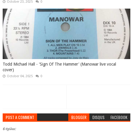
October 23, 2025
0
Todd Michael Hall - 'Sign Of The Hammer' (Manowar live vocal
cover)
October 04, 2025
0
POST A COMMENT
BLOGGER
DISQUS
FACEBOOK
6 σχόλια: