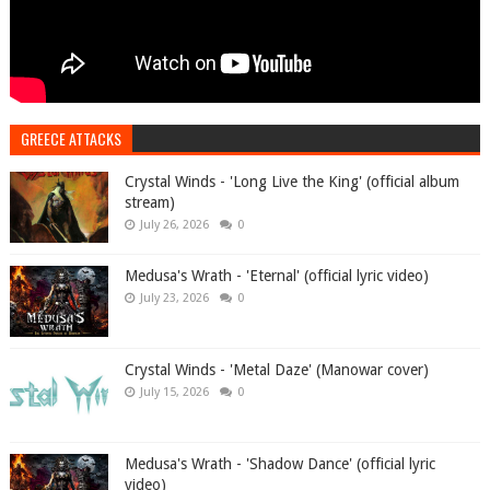
GREECE ATTACKS
Crystal Winds - 'Long Live the King' (official album
stream)
July 26, 2026
0
Medusa's Wrath - 'Eternal' (official lyric video)
July 23, 2026
0
Crystal Winds - 'Metal Daze' (Manowar cover)
July 15, 2026
0
Medusa's Wrath - 'Shadow Dance' (official lyric
video)