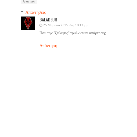
Απάντηση
Απαντήσεις
BALADEUR
25 Μαρτίου 2015 στις 10:13 μ.μ.
Που την "ξέθαψες" τριών ετών ανάρτηση;
Απάντηση