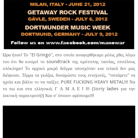
Ώρα ήταν! Το "El Gringo", στο οποίο αναφερθήκαμε μόλις χθες λόγω
του ότι θα κοσμεί το soundtrack της ομότιτλης ταινίας, επιτέλους
ολόκληρο! Το αρχικό μικρό δείγμα υποσχόταν και τελικά δεν μας
διέψευσε. Τέρμα τα γκάζια, δυναμώστε τους ενισχυτές, "τσιτάρετε" τα
ηχεία και βάλτε το να παίξει: PURE FUCKING HEAVY METAL!!! Να
το πω και στα ελληνικά; Γ Α Μ Α Ε Ι !!! (Sorry ladies για την
λεκτική παρεκτροπή!) Και σ' όποιον αρέσουμε!!!