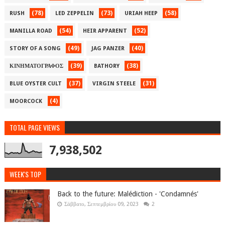
(78)
(73)
(58)
RUSH
LED ZEPPELIN
URIAH HEEP
(54)
(52)
MANILLA ROAD
HEIR APPARENT
(49)
(40)
STORY OF A SONG
JAG PANZER
(39)
(38)
ΚΙΝΗΜΑΤΟΓΡΑΦΟΣ
BATHORY
(37)
(31)
BLUE OYSTER CULT
VIRGIN STEELE
(4)
MOORCOCK
TOTAL PAGE VIEWS
7,938,502
WEEK'S TOP
Back to the future: Malédiction - 'Condamnés'
Σάββατο, Σεπτεμβρίου 09, 2023
2