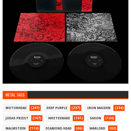
METAL TAGS
(247)
(237)
(234)
MOTORHEAD
DEEP PURPLE
IRON MAIDEN
(167)
(161)
(124)
JUDAS PRIEST
WHITESNAKE
SAXON
(110)
(86)
(82)
MALMSTEEN
DIAMOND HEAD
WARLORD