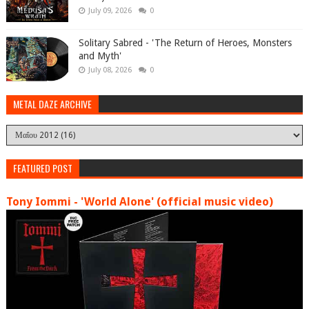
July 09, 2026
0
Solitary Sabred - 'The Return of Heroes, Monsters
and Myth'
July 08, 2026
0
METAL DAZE ARCHIVE
FEATURED POST
Tony Iommi - 'World Alone' (official music video)