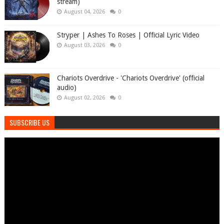
stream)
August 04, 2026
0
Stryper | Ashes To Roses | Official Lyric Video
August 03, 2026
0
Chariots Overdrive - 'Chariots Overdrive' (official
audio)
August 02, 2026
0
SUBSCRIBE US